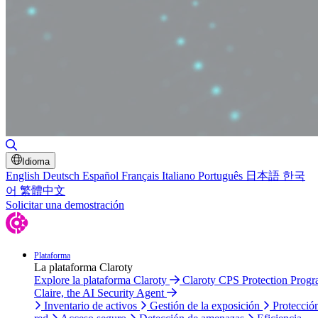
Alternar búsqueda
Idioma
English
Deutsch
Español
Français
Italiano
Português
日本語
한국
어
繁體中文
Solicitar una demostración
Plataforma
La plataforma Claroty
Explore la plataforma Claroty
Claroty CPS Protection Prog
Claire, the AI Security Agent
Inventario de activos
Gestión de la exposición
Protecció