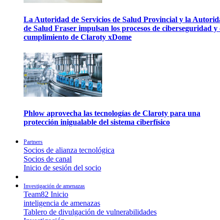
La Autoridad de Servicios de Salud Provincial y la Autori
de Salud Fraser impulsan los procesos de ciberseguridad y 
cumplimiento de Claroty xDome
Phlow aprovecha las tecnologías de Claroty para una
protección inigualable del sistema ciberfísico
Partners
Socios de alianza tecnológica
Socios de canal
Inicio de sesión del socio
Investigación de amenazas
Team82 Inicio
inteligencia de amenazas
Tablero de divulgación de vulnerabilidades