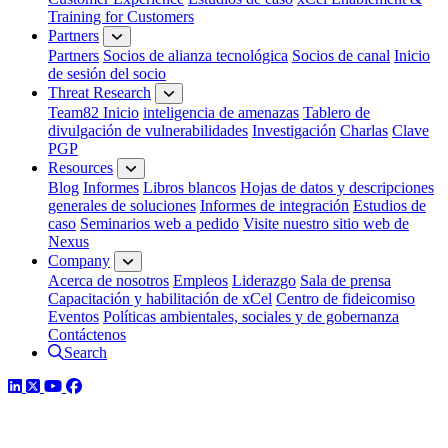
Training for Customers
Partners
Partners
Socios de alianza tecnológica
Socios de canal
Inicio
de sesión del socio
Threat Research
Team82 Inicio
inteligencia de amenazas
Tablero de
divulgación de vulnerabilidades
Investigación
Charlas
Clave
PGP
Resources
Blog
Informes
Libros blancos
Hojas de datos y descripciones
generales de soluciones
Informes de integración
Estudios de
caso
Seminarios web a pedido
Visite nuestro sitio web de
Nexus
Company
Acerca de nosotros
Empleos
Liderazgo
Sala de prensa
Capacitación y habilitación de xCel
Centro de fideicomiso
Eventos
Políticas ambientales, sociales y de gobernanza
Contáctenos
Search
LinkedIn
Twitter
YouTube
Facebook