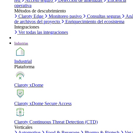
red
Acceso seguro
Detección de amenazas
Eficiencia
operativa
Métodos de descubrimiento
Claroty Edge
Monitoreo pasivo
Consultas seguras
Aná
de archivos del proyecto
Enriquecimiento del ecosistema
Integraciones
Ver todas las integraciones
Industrias
Industrial
Plataforma
Claroty xDome
Claroty xDome Secure Access
Claroty Continuous Threat Detection (CTD)
Verticales
Automotive
Food & Beverage
Pharma & Biotech
Ver 