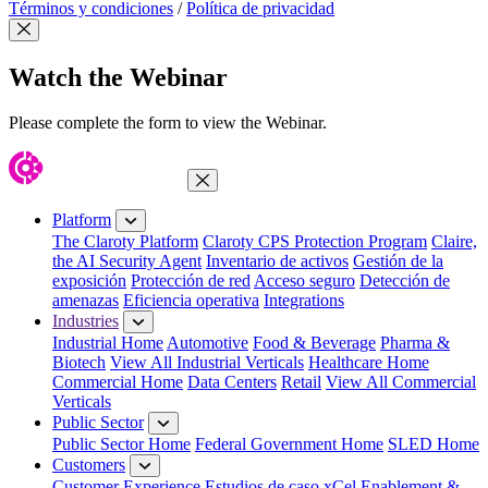
Términos y condiciones
/
Política de privacidad
Close Modal
Watch the Webinar
Please complete the form to view the Webinar.
Close Menu
Platform
The Claroty Platform
Claroty CPS Protection Program
Claire,
the AI Security Agent
Inventario de activos
Gestión de la
exposición
Protección de red
Acceso seguro
Detección de
amenazas
Eficiencia operativa
Integrations
Industries
Industrial Home
Automotive
Food & Beverage
Pharma &
Biotech
View All Industrial Verticals
Healthcare Home
Commercial Home
Data Centers
Retail
View All Commercial
Verticals
Public Sector
Public Sector Home
Federal Government Home
SLED Home
Customers
Customer Experience
Estudios de caso
xCel Enablement &