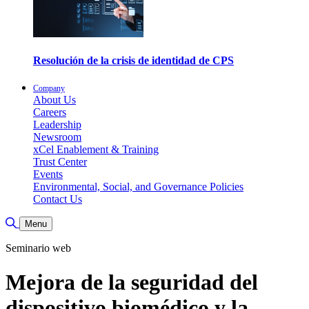
Resolución de la crisis de identidad de CPS
Company
About Us
Careers
Leadership
Newsroom
xCel Enablement & Training
Trust Center
Events
Environmental, Social, and Governance Policies
Contact Us
Toggle Search
Menu
Seminario web
Mejora de la seguridad del
dispositivo biomédico y la