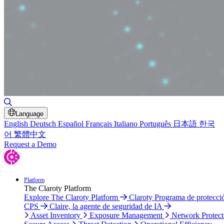
Toggle Search
Language
English
Deutsch
Español
Français
Italiano
Português
日本語
한국
어
繁體中文
Request a Demo
Platform
The Claroty Platform
Explore The Claroty Platform
Claroty Programa de protecci
CPS
Claire, la agente de seguridad de IA
Asset Inventory
Exposure Management
Network Protect