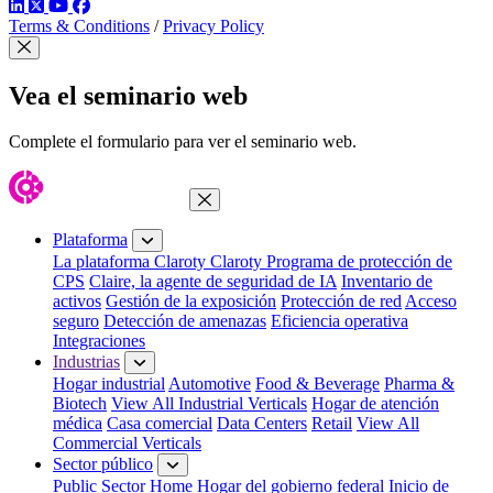
LinkedIn
Twitter
YouTube
Facebook
Terms & Conditions
/
Privacy Policy
Cerrar modal
Vea el seminario web
Complete el formulario para ver el seminario web.
Cerrar menú
Plataforma
La plataforma Claroty
Claroty Programa de protección de
CPS
Claire, la agente de seguridad de IA
Inventario de
activos
Gestión de la exposición
Protección de red
Acceso
seguro
Detección de amenazas
Eficiencia operativa
Integraciones
Industrias
Hogar industrial
Automotive
Food & Beverage
Pharma &
Biotech
View All Industrial Verticals
Hogar de atención
médica
Casa comercial
Data Centers
Retail
View All
Commercial Verticals
Sector público
Public Sector Home
Hogar del gobierno federal
Inicio de