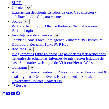
SLED
Clientes
Experiencia del cliente
Estudios de caso
Capacitación y
habilitación de xCel para clientes
Socios
Partners
Technology Alliance Partners
Channel Partners
Partner Login
Investigación de amenazas
Team82 Home
Threat Intelligence
Vulnerability Disclosure
Dashboard
Research
Talks
PGP Key
Recursos
Blog
Informes
Libros blancos
Hojas de datos y descripciones
generales de soluciones
Informes de integración
Estudios de
caso
Seminarios web a pedido
Visit our Nexus Website
Compañía
About Us
Careers
Leadership
Newsroom
xCel Enablement &
Training
Trust Center
Events
Environmental, Social, and
Governance Policies
Contact Us
Buscar
LinkedIn
Twitter
YouTube
Facebook