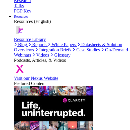
Research
Talks
PGP Key
Resources
Resources (English)
Resource Library
Blog
Reports
White Papers
Datasheets & Solution
Overviews
Integration Briefs
Case Studies
On-Demand
Webinars
Videos
Glossary
Podcasts, Articles, & Videos
Visit our Nexus Website
Featured Content