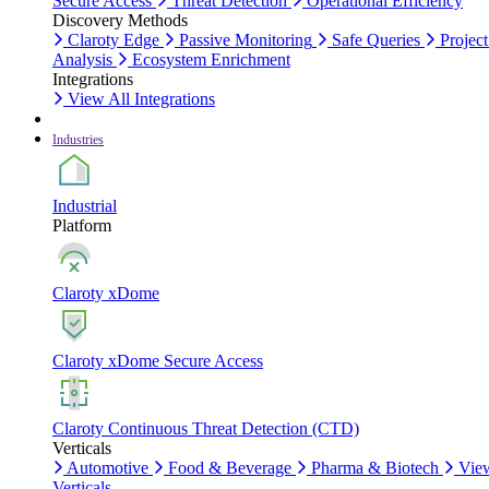
Secure Access
Threat Detection
Operational Efficiency
Discovery Methods
Claroty Edge
Passive Monitoring
Safe Queries
Project
Analysis
Ecosystem Enrichment
Integrations
View All Integrations
Industries
Industrial
Platform
Claroty xDome
Claroty xDome Secure Access
Claroty Continuous Threat Detection (CTD)
Verticals
Automotive
Food & Beverage
Pharma & Biotech
Vie
Verticals