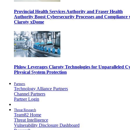
Provincial Health Services Authority and Fraser Health
Authority Boost Cybersecurity Processes and Compliance 
Claroty xDome
Phlow Leverages Claroty Technologies for Unparalleled C
Physical System Protection
Partners
Technology Alliance Partners
Channel Partners
Partner Login
Threat Research
Team82 Home
Threat Intelligence
Vulnerability Disclosure Dashboard