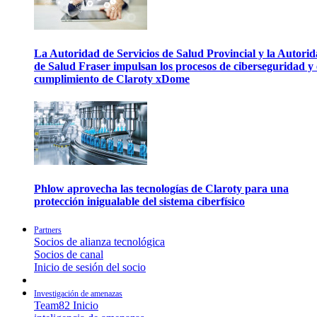
La Autoridad de Servicios de Salud Provincial y la Autori
de Salud Fraser impulsan los procesos de ciberseguridad y 
cumplimiento de Claroty xDome
Phlow aprovecha las tecnologías de Claroty para una
protección inigualable del sistema ciberfísico
Partners
Socios de alianza tecnológica
Socios de canal
Inicio de sesión del socio
Investigación de amenazas
Team82 Inicio