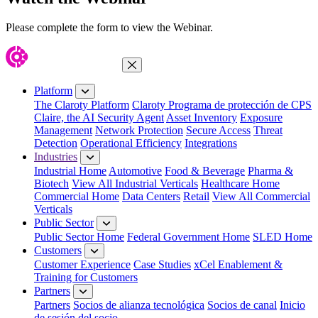
Please complete the form to view the Webinar.
Close Menu
Platform
The Claroty Platform
Claroty Programa de protección de CPS
Claire, the AI Security Agent
Asset Inventory
Exposure
Management
Network Protection
Secure Access
Threat
Detection
Operational Efficiency
Integrations
Industries
Industrial Home
Automotive
Food & Beverage
Pharma &
Biotech
View All Industrial Verticals
Healthcare Home
Commercial Home
Data Centers
Retail
View All Commercial
Verticals
Public Sector
Public Sector Home
Federal Government Home
SLED Home
Customers
Customer Experience
Case Studies
xCel Enablement &
Training for Customers
Partners
Partners
Socios de alianza tecnológica
Socios de canal
Inicio
de sesión del socio