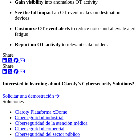
Gain visibility
into anomalous OT activity
See the full impact
an OT event makes on destination
devices
Customize OT event alerts
to reduce noise and alleviate alert
fatigue
Report on OT activity
to relevant stakeholders
Share
LinkedIn
Twitter
Facebook
Share
LinkedIn
Twitter
Facebook
Interested in learning about Claroty's Cybersecurity Solutions?
Solicitar una demostración
Soluciones
Claroty Plataforma xDome
Ciberseguridad industrial
Ciberseguridad de la atención médica
Ciberseguridad comercial
Ciberseguridad del sector público