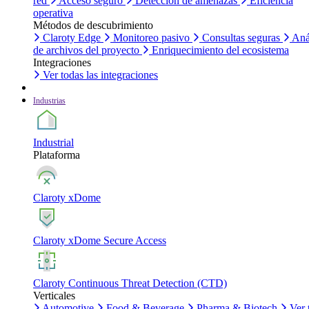
red
Acceso seguro
Detección de amenazas
Eficiencia
operativa
Métodos de descubrimiento
Claroty Edge
Monitoreo pasivo
Consultas seguras
Aná
de archivos del proyecto
Enriquecimiento del ecosistema
Integraciones
Ver todas las integraciones
Industrias
Industrial
Plataforma
Claroty xDome
Claroty xDome Secure Access
Claroty Continuous Threat Detection (CTD)
Verticales
Automotive
Food & Beverage
Pharma & Biotech
Ver 