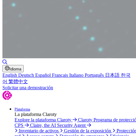
Alternar búsqueda
Idioma
English
Deutsch
Español
Français
Italiano
Português
日本語
한국
어
繁體中文
Solicitar una demostración
Plataforma
La plataforma Claroty
Explore la plataforma Claroty
Claroty Programa de protecci
CPS
Claire, the AI Security Agent
Inventario de activos
Gestión de la exposición
Protecció