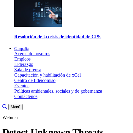
Resolución de la crisis de identidad de CPS
Compañía
Acerca de nosotros
Empleos
Liderazgo
Sala de prensa
Capacitación y habilitación de xCel
Centro de fideicomiso
Eventos
Políticas ambientales, sociales y de gobernanza
Contáctenos
Alternar búsqueda
Menú
Webinar
Detect Unknown Threats