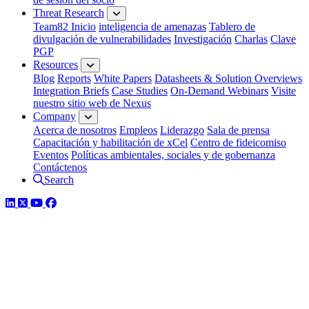
Threat Research
Team82 Inicio
inteligencia de amenazas
Tablero de
divulgación de vulnerabilidades
Investigación
Charlas
Clave
PGP
Resources
Blog
Reports
White Papers
Datasheets & Solution Overviews
Integration Briefs
Case Studies
On-Demand Webinars
Visite
nuestro sitio web de Nexus
Company
Acerca de nosotros
Empleos
Liderazgo
Sala de prensa
Capacitación y habilitación de xCel
Centro de fideicomiso
Eventos
Políticas ambientales, sociales y de gobernanza
Contáctenos
Search
LinkedIn
Twitter
YouTube
Facebook