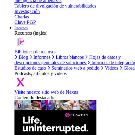
inteligencia de amenazas
Tablero de divulgación de vulnerabilidades
Investigación
Charlas
Clave PGP
Recursos
Recursos (inglés)
Biblioteca de recursos
Blog
Informes
Libros blancos
Hojas de datos y
descripciones generales de soluciones
Informes de integració
Estudios de caso
Seminarios web a pedido
Videos
Glosa
Podcasts, artículos y videos
Visite nuestro sitio web de Nexus
Contenido destacado