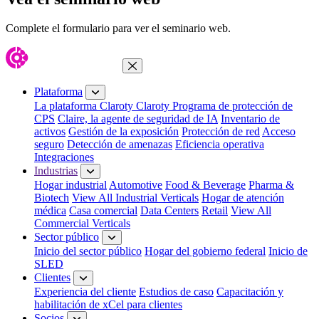
Complete el formulario para ver el seminario web.
Cerrar menú
Plataforma
La plataforma Claroty
Claroty Programa de protección de
CPS
Claire, la agente de seguridad de IA
Inventario de
activos
Gestión de la exposición
Protección de red
Acceso
seguro
Detección de amenazas
Eficiencia operativa
Integraciones
Industrias
Hogar industrial
Automotive
Food & Beverage
Pharma &
Biotech
View All Industrial Verticals
Hogar de atención
médica
Casa comercial
Data Centers
Retail
View All
Commercial Verticals
Sector público
Inicio del sector público
Hogar del gobierno federal
Inicio de
SLED
Clientes
Experiencia del cliente
Estudios de caso
Capacitación y
habilitación de xCel para clientes
Socios