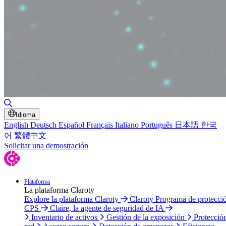
Alternar búsqueda
Idioma
English
Deutsch
Español
Français
Italiano
Português
日本語
한국
어
繁體中文
Solicitar una demostración
Plataforma
La plataforma Claroty
Explore la plataforma Claroty
Claroty Programa de protecci
CPS
Claire, la agente de seguridad de IA
Inventario de activos
Gestión de la exposición
Protecció