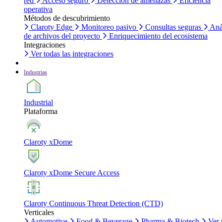
red
Acceso seguro
Detección de amenazas
Eficiencia
operativa
Métodos de descubrimiento
Claroty Edge
Monitoreo pasivo
Consultas seguras
Aná
de archivos del proyecto
Enriquecimiento del ecosistema
Integraciones
Ver todas las integraciones
Industrias
Industrial
Plataforma
Claroty xDome
Claroty xDome Secure Access
Claroty Continuous Threat Detection (CTD)
Verticales
Automotive
Food & Beverage
Pharma & Biotech
Ver 