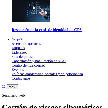
Resolución de la crisis de identidad de CPS
Compañía
Acerca de nosotros
Empleos
Liderazgo
Sala de prensa
Capacitación y habilitación de xCel
Centro de fideicomiso
Eventos
Políticas ambientales, sociales y de gobernanza
Contáctenos
Alternar búsqueda
Menú
Seminario web
Gestión de riesgos cibernéticos