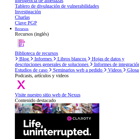
inteligencia de amenazas
Tablero de divulgación de vulnerabilidades
Investigación
Charlas
Clave PGP
Recursos
Recursos (inglés)
Biblioteca de recursos
Blog
Informes
Libros blancos
Hojas de datos y
descripciones generales de soluciones
Informes de integració
Estudios de caso
Seminarios web a pedido
Videos
Glosa
Podcasts, artículos y videos
Visite nuestro sitio web de Nexus
Contenido destacado