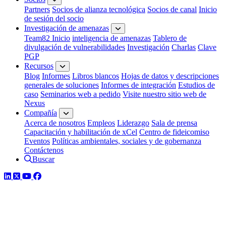
Partners
Socios de alianza tecnológica
Socios de canal
Inicio
de sesión del socio
Investigación de amenazas
Team82 Inicio
inteligencia de amenazas
Tablero de
divulgación de vulnerabilidades
Investigación
Charlas
Clave
PGP
Recursos
Blog
Informes
Libros blancos
Hojas de datos y descripciones
generales de soluciones
Informes de integración
Estudios de
caso
Seminarios web a pedido
Visite nuestro sitio web de
Nexus
Compañía
Acerca de nosotros
Empleos
Liderazgo
Sala de prensa
Capacitación y habilitación de xCel
Centro de fideicomiso
Eventos
Políticas ambientales, sociales y de gobernanza
Contáctenos
Buscar
LinkedIn
Twitter
YouTube
Facebook