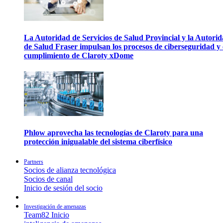
La Autoridad de Servicios de Salud Provincial y la Autori
de Salud Fraser impulsan los procesos de ciberseguridad y 
cumplimiento de Claroty xDome
Phlow aprovecha las tecnologías de Claroty para una
protección inigualable del sistema ciberfísico
Partners
Socios de alianza tecnológica
Socios de canal
Inicio de sesión del socio
Investigación de amenazas
Team82 Inicio