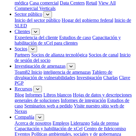
médica
Casa comercial
Data Centers
Retail
View All
Commercial Verticals
Sector público
Inicio del sector público
Hogar del gobierno federal
Inicio de
SLED
Clientes
Experiencia del cliente
Estudios de caso
Capacitación y
habilitación de xCel para clientes
Socios
Partners
Socios de alianza tecnológica
Socios de canal
Inicio
de sesión del socio
Investigación de amenazas
Team82 Inicio
inteligencia de amenazas
Tablero de
divulgación de vulnerabilidades
Investigación
Charlas
Clave
PGP
Recursos
Blog
Informes
Libros blancos
Hojas de datos y descripciones
generales de soluciones
Informes de integración
Estudios de
caso
Seminarios web a pedido
Visite nuestro sitio web de
Nexus
Compañía
Acerca de nosotros
Empleos
Liderazgo
Sala de prensa
Capacitación y habilitación de xCel
Centro de fideicomiso
Eventos
Políticas ambientales, sociales y de gobernanza