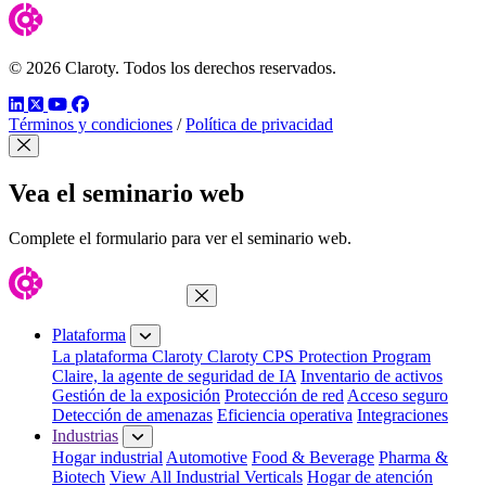
© 2026 Claroty. Todos los derechos reservados.
LinkedIn
Twitter
YouTube
Facebook
Términos y condiciones
/
Política de privacidad
Cerrar modal
Vea el seminario web
Complete el formulario para ver el seminario web.
Cerrar menú
Plataforma
La plataforma Claroty
Claroty CPS Protection Program
Claire, la agente de seguridad de IA
Inventario de activos
Gestión de la exposición
Protección de red
Acceso seguro
Detección de amenazas
Eficiencia operativa
Integraciones
Industrias
Hogar industrial
Automotive
Food & Beverage
Pharma &
Biotech
View All Industrial Verticals
Hogar de atención