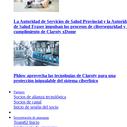
La Autoridad de Servicios de Salud Provincial y la Autori
de Salud Fraser impulsan los procesos de ciberseguridad y 
cumplimiento de Claroty xDome
Phlow aprovecha las tecnologías de Claroty para una
protección inigualable del sistema ciberfísico
Partners
Socios de alianza tecnológica
Socios de canal
Inicio de sesión del socio
Investigación de amenazas
Team82 Inicio