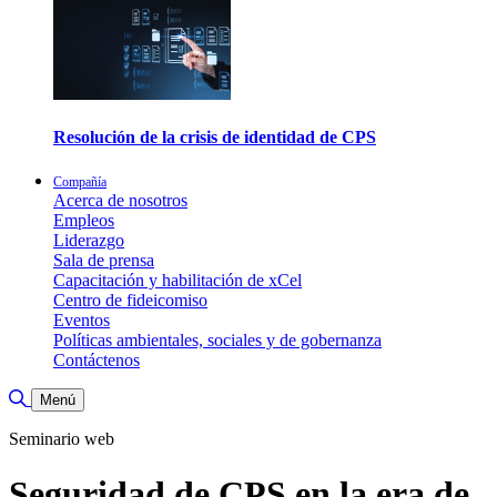
Resolución de la crisis de identidad de CPS
Compañía
Acerca de nosotros
Empleos
Liderazgo
Sala de prensa
Capacitación y habilitación de xCel
Centro de fideicomiso
Eventos
Políticas ambientales, sociales y de gobernanza
Contáctenos
Alternar búsqueda
Menú
Seminario web
Seguridad de CPS en la era de