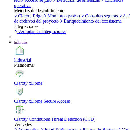
red
Acceso seguro
Detección de amenazas
Eficiencia
operativa
Métodos de descubrimiento
Claroty Edge
Monitoreo pasivo
Consultas seguras
Aná
de archivos del proyecto
Enriquecimiento del ecosistema
Integraciones
Ver todas las integraciones
Industrias
Industrial
Plataforma
Claroty xDome
Claroty xDome Secure Access
Claroty Continuous Threat Detection (CTD)
Verticales
Automotive
Food & Beverage
Pharma & Biotech
Ver 