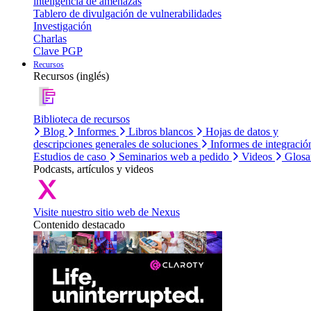
inteligencia de amenazas
Tablero de divulgación de vulnerabilidades
Investigación
Charlas
Clave PGP
Recursos
Recursos (inglés)
Biblioteca de recursos
Blog
Informes
Libros blancos
Hojas de datos y
descripciones generales de soluciones
Informes de integració
Estudios de caso
Seminarios web a pedido
Videos
Glosa
Podcasts, artículos y videos
Visite nuestro sitio web de Nexus
Contenido destacado