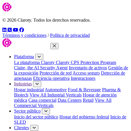
© 2026 Claroty. Todos los derechos reservados.
LinkedIn
Twitter
YouTube
Facebook
Términos y condiciones
/
Política de privacidad
Cerrar menú
Plataforma
La plataforma Claroty
Claroty CPS Protection Program
Claire, the AI Security Agent
Inventario de activos
Gestión de
la exposición
Protección de red
Acceso seguro
Detección de
amenazas
Eficiencia operativa
Integraciones
Industrias
Hogar industrial
Automotive
Food & Beverage
Pharma &
Biotech
View All Industrial Verticals
Hogar de atención
médica
Casa comercial
Data Centers
Retail
View All
Commercial Verticals
Sector público
Inicio del sector público
Hogar del gobierno federal
Inicio de
SLED
Clientes