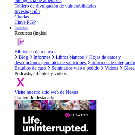
inteligencia de amenazas
Tablero de divulgación de vulnerabilidades
Investigación
Charlas
Clave PGP
Recursos
Recursos (inglés)
Biblioteca de recursos
Blog
Informes
Libros blancos
Hojas de datos y
descripciones generales de soluciones
Informes de integració
Estudios de caso
Seminarios web a pedido
Videos
Glosa
Podcasts, artículos y videos
Visite nuestro sitio web de Nexus
Contenido destacado