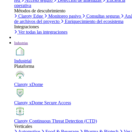
red
Acceso seguro
Detección de amenazas
Eficiencia
operativa
Métodos de descubrimiento
Claroty Edge
Monitoreo pasivo
Consultas seguras
Aná
de archivos del proyecto
Enriquecimiento del ecosistema
Integraciones
Ver todas las integraciones
Industrias
Industrial
Plataforma
Claroty xDome
Claroty xDome Secure Access
Claroty Continuous Threat Detection (CTD)
Verticales
Automotive
Food & Beverage
Pharma & Biotech
Ver 