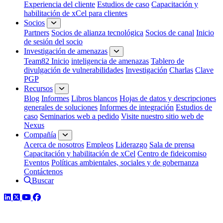
Experiencia del cliente
Estudios de caso
Capacitación y
habilitación de xCel para clientes
Socios
Partners
Socios de alianza tecnológica
Socios de canal
Inicio
de sesión del socio
Investigación de amenazas
Team82 Inicio
inteligencia de amenazas
Tablero de
divulgación de vulnerabilidades
Investigación
Charlas
Clave
PGP
Recursos
Blog
Informes
Libros blancos
Hojas de datos y descripciones
generales de soluciones
Informes de integración
Estudios de
caso
Seminarios web a pedido
Visite nuestro sitio web de
Nexus
Compañía
Acerca de nosotros
Empleos
Liderazgo
Sala de prensa
Capacitación y habilitación de xCel
Centro de fideicomiso
Eventos
Políticas ambientales, sociales y de gobernanza
Contáctenos
Buscar
LinkedIn
Twitter
YouTube
Facebook