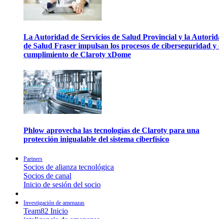
La Autoridad de Servicios de Salud Provincial y la Autori
de Salud Fraser impulsan los procesos de ciberseguridad y 
cumplimiento de Claroty xDome
Phlow aprovecha las tecnologías de Claroty para una
protección inigualable del sistema ciberfísico
Partners
Socios de alianza tecnológica
Socios de canal
Inicio de sesión del socio
Investigación de amenazas
Team82 Inicio