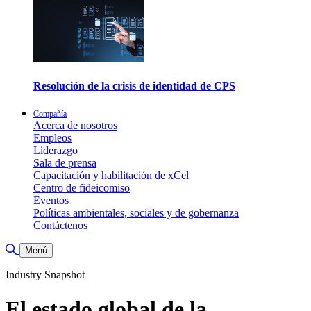
Resolución de la crisis de identidad de CPS
Compañía
Acerca de nosotros
Empleos
Liderazgo
Sala de prensa
Capacitación y habilitación de xCel
Centro de fideicomiso
Eventos
Políticas ambientales, sociales y de gobernanza
Contáctenos
Alternar búsqueda
Menú
Industry Snapshot
El estado global de la