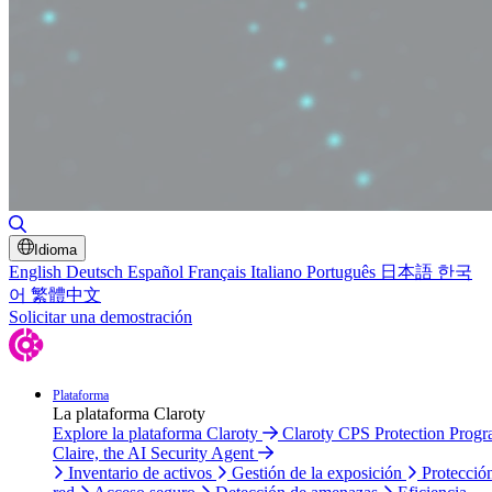
Alternar búsqueda
Idioma
English
Deutsch
Español
Français
Italiano
Português
日本語
한국
어
繁體中文
Solicitar una demostración
Plataforma
La plataforma Claroty
Explore la plataforma Claroty
Claroty CPS Protection Prog
Claire, the AI Security Agent
Inventario de activos
Gestión de la exposición
Protecció