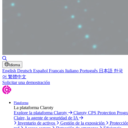
Alternar búsqueda
Idioma
English
Deutsch
Español
Français
Italiano
Português
日本語
한국
어
繁體中文
Solicitar una demostración
Plataforma
La plataforma Claroty
Explore la plataforma Claroty
Claroty CPS Protection Prog
Claire, la agente de seguridad de IA
Inventario de activos
Gestión de la exposición
Protecció