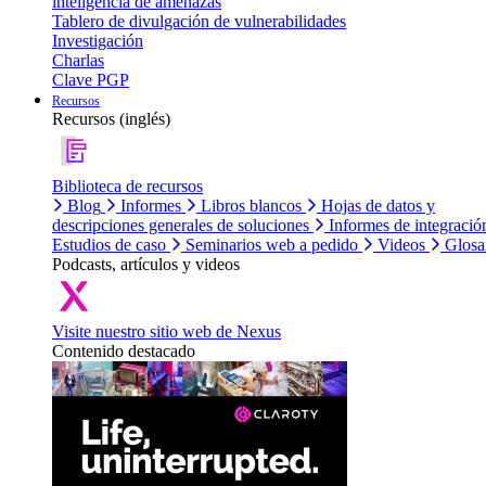
inteligencia de amenazas
Tablero de divulgación de vulnerabilidades
Investigación
Charlas
Clave PGP
Recursos
Recursos (inglés)
Biblioteca de recursos
Blog
Informes
Libros blancos
Hojas de datos y
descripciones generales de soluciones
Informes de integració
Estudios de caso
Seminarios web a pedido
Videos
Glosa
Podcasts, artículos y videos
Visite nuestro sitio web de Nexus
Contenido destacado