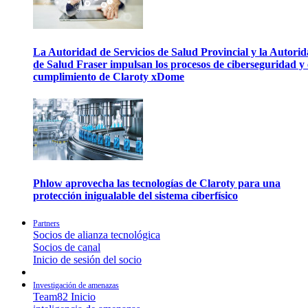
La Autoridad de Servicios de Salud Provincial y la Autori
de Salud Fraser impulsan los procesos de ciberseguridad y 
cumplimiento de Claroty xDome
Phlow aprovecha las tecnologías de Claroty para una
protección inigualable del sistema ciberfísico
Partners
Socios de alianza tecnológica
Socios de canal
Inicio de sesión del socio
Investigación de amenazas
Team82 Inicio