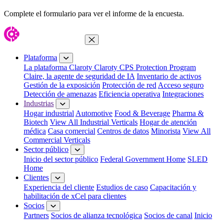
Complete el formulario para ver el informe de la encuesta.
Cerrar menú
Plataforma
La plataforma Claroty
Claroty CPS Protection Program
Claire, la agente de seguridad de IA
Inventario de activos
Gestión de la exposición
Protección de red
Acceso seguro
Detección de amenazas
Eficiencia operativa
Integraciones
Industrias
Hogar industrial
Automotive
Food & Beverage
Pharma &
Biotech
View All Industrial Verticals
Hogar de atención
médica
Casa comercial
Centros de datos
Minorista
View All
Commercial Verticals
Sector público
Inicio del sector público
Federal Government Home
SLED
Home
Clientes
Experiencia del cliente
Estudios de caso
Capacitación y
habilitación de xCel para clientes
Socios
Partners
Socios de alianza tecnológica
Socios de canal
Inicio