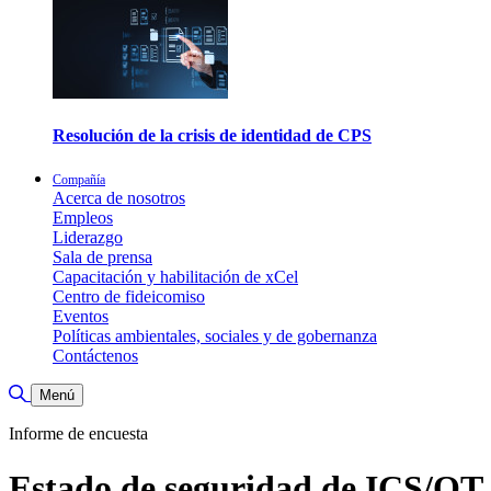
Resolución de la crisis de identidad de CPS
Compañía
Acerca de nosotros
Empleos
Liderazgo
Sala de prensa
Capacitación y habilitación de xCel
Centro de fideicomiso
Eventos
Políticas ambientales, sociales y de gobernanza
Contáctenos
Alternar búsqueda
Menú
Informe de encuesta
Estado de seguridad de ICS/OT