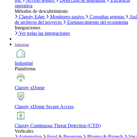
red
Acceso seguro
Detección de amenazas
Eficiencia
operativa
Métodos de descubrimiento
Claroty Edge
Monitoreo pasivo
Consultas seguras
Aná
de archivos del proyecto
Enriquecimiento del ecosistema
Integraciones
Ver todas las integraciones
Industrias
Industrial
Plataforma
Claroty xDome
Claroty xDome Secure Access
Claroty Continuous Threat Detection (CTD)
Verticales
Automotive
Food & Beverage
Pharma & Biotech
Ver 