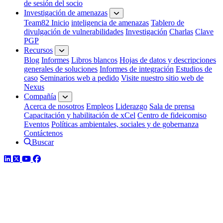
de sesión del socio
Investigación de amenazas
Team82 Inicio
inteligencia de amenazas
Tablero de
divulgación de vulnerabilidades
Investigación
Charlas
Clave
PGP
Recursos
Blog
Informes
Libros blancos
Hojas de datos y descripciones
generales de soluciones
Informes de integración
Estudios de
caso
Seminarios web a pedido
Visite nuestro sitio web de
Nexus
Compañía
Acerca de nosotros
Empleos
Liderazgo
Sala de prensa
Capacitación y habilitación de xCel
Centro de fideicomiso
Eventos
Políticas ambientales, sociales y de gobernanza
Contáctenos
Buscar
LinkedIn
Twitter
YouTube
Facebook