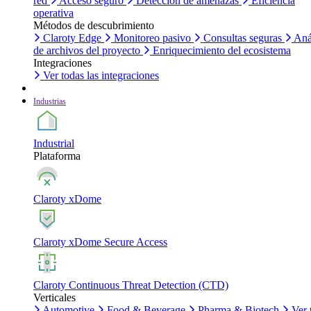
red
Acceso seguro
Detección de amenazas
Eficiencia
operativa
Métodos de descubrimiento
Claroty Edge
Monitoreo pasivo
Consultas seguras
Aná
de archivos del proyecto
Enriquecimiento del ecosistema
Integraciones
Ver todas las integraciones
Industrias
Industrial
Plataforma
Claroty xDome
Claroty xDome Secure Access
Claroty Continuous Threat Detection (CTD)
Verticales
Automotive
Food & Beverage
Pharma & Biotech
Ver 