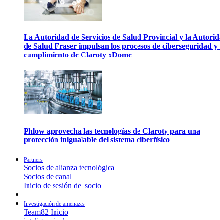
La Autoridad de Servicios de Salud Provincial y la Autori
de Salud Fraser impulsan los procesos de ciberseguridad y 
cumplimiento de Claroty xDome
Phlow aprovecha las tecnologías de Claroty para una
protección inigualable del sistema ciberfísico
Partners
Socios de alianza tecnológica
Socios de canal
Inicio de sesión del socio
Investigación de amenazas
Team82 Inicio