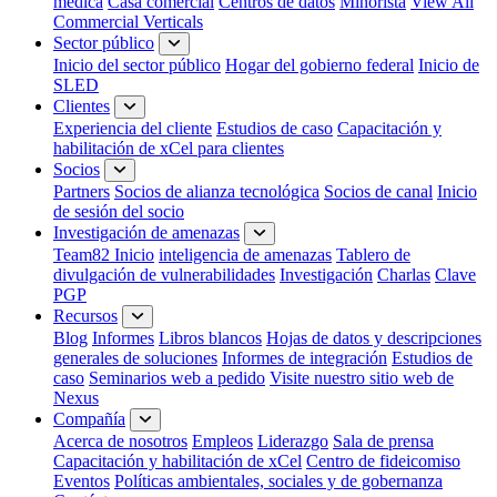
médica
Casa comercial
Centros de datos
Minorista
View All
Commercial Verticals
Sector público
Inicio del sector público
Hogar del gobierno federal
Inicio de
SLED
Clientes
Experiencia del cliente
Estudios de caso
Capacitación y
habilitación de xCel para clientes
Socios
Partners
Socios de alianza tecnológica
Socios de canal
Inicio
de sesión del socio
Investigación de amenazas
Team82 Inicio
inteligencia de amenazas
Tablero de
divulgación de vulnerabilidades
Investigación
Charlas
Clave
PGP
Recursos
Blog
Informes
Libros blancos
Hojas de datos y descripciones
generales de soluciones
Informes de integración
Estudios de
caso
Seminarios web a pedido
Visite nuestro sitio web de
Nexus
Compañía
Acerca de nosotros
Empleos
Liderazgo
Sala de prensa
Capacitación y habilitación de xCel
Centro de fideicomiso
Eventos
Políticas ambientales, sociales y de gobernanza