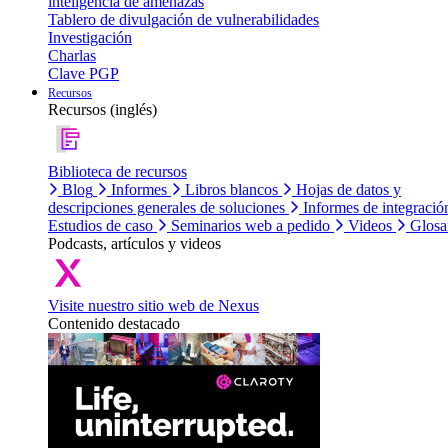
inteligencia de amenazas
Tablero de divulgación de vulnerabilidades
Investigación
Charlas
Clave PGP
Recursos
Recursos (inglés)
Biblioteca de recursos
Blog
Informes
Libros blancos
Hojas de datos y
descripciones generales de soluciones
Informes de integració
Estudios de caso
Seminarios web a pedido
Videos
Glosa
Podcasts, artículos y videos
Visite nuestro sitio web de Nexus
Contenido destacado