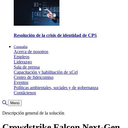
Resolución de la crisis de identidad de CPS
Compañía
Acerca de nosotros
Empleos
Liderazgo
Sala de prensa
Capacitación y habilitación de xCel
Centro de fideicomiso
Eventos
Políticas ambientales, sociales y de gobernanza
Contáctenos
Alternar búsqueda
Menú
Descripción general de la solución
Crowdstrike Falcon Next-Gen