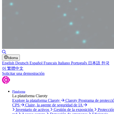
Alternar búsqueda
Idioma
English
Deutsch
Español
Français
Italiano
Português
日本語
한국
어
繁體中文
Solicitar una demostración
Plataforma
La plataforma Claroty
Explore la plataforma Claroty
Claroty Programa de protecci
CPS
Claire, la agente de seguridad de IA
Inventario de activos
Gestión de la exposición
Protecció