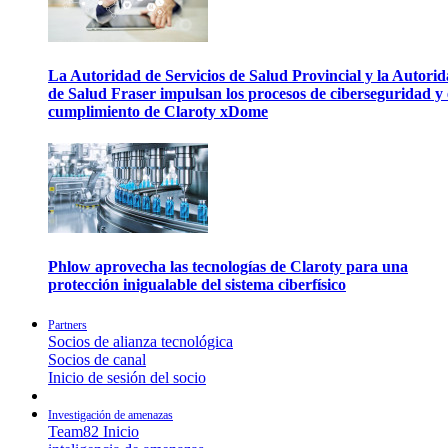
La Autoridad de Servicios de Salud Provincial y la Autori
de Salud Fraser impulsan los procesos de ciberseguridad y 
cumplimiento de Claroty xDome
Phlow aprovecha las tecnologías de Claroty para una
protección inigualable del sistema ciberfísico
Partners
Socios de alianza tecnológica
Socios de canal
Inicio de sesión del socio
Investigación de amenazas
Team82 Inicio