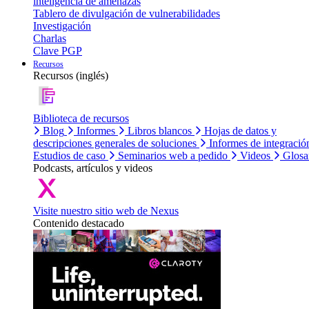
inteligencia de amenazas
Tablero de divulgación de vulnerabilidades
Investigación
Charlas
Clave PGP
Recursos
Recursos (inglés)
Biblioteca de recursos
Blog
Informes
Libros blancos
Hojas de datos y
descripciones generales de soluciones
Informes de integració
Estudios de caso
Seminarios web a pedido
Videos
Glosa
Podcasts, artículos y videos
Visite nuestro sitio web de Nexus
Contenido destacado