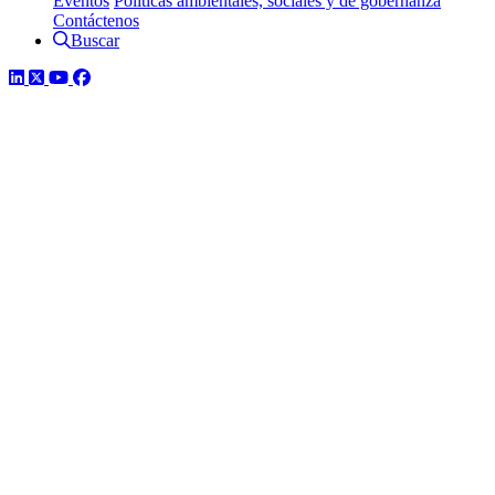
Eventos
Políticas ambientales, sociales y de gobernanza
Contáctenos
Buscar
LinkedIn
Twitter
YouTube
Facebook