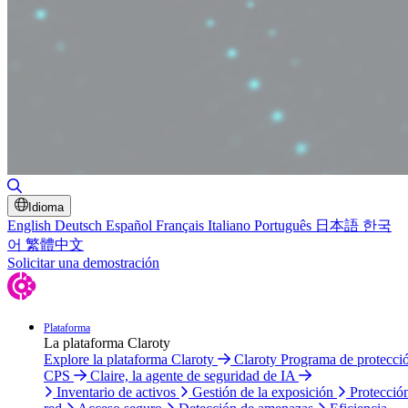
Alternar búsqueda
Idioma
English
Deutsch
Español
Français
Italiano
Português
日本語
한국
어
繁體中文
Solicitar una demostración
Plataforma
La plataforma Claroty
Explore la plataforma Claroty
Claroty Programa de protecci
CPS
Claire, la agente de seguridad de IA
Inventario de activos
Gestión de la exposición
Protecció