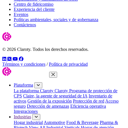
Centro de fideicomiso
Experiencia del cliente
Eventos
Políticas ambientales, sociales y de gobernanza
Contáctenos
© 2026 Claroty. Todos los derechos reservados.
LinkedIn
Twitter
YouTube
Facebook
Términos y condiciones
/
Política de privacidad
Cerrar menú
Plataforma
La plataforma Claroty
Claroty Programa de protección de
CPS
Claire, la agente de seguridad de IA
Inventario de
activos
Gestión de la exposición
Protección de red
Acceso
seguro
Detección de amenazas
Eficiencia operativa
Integraciones
Industrias
Hogar industrial
Automotive
Food & Beverage
Pharma &
Biotech
View All Industrial Verticals
Hogar de atención