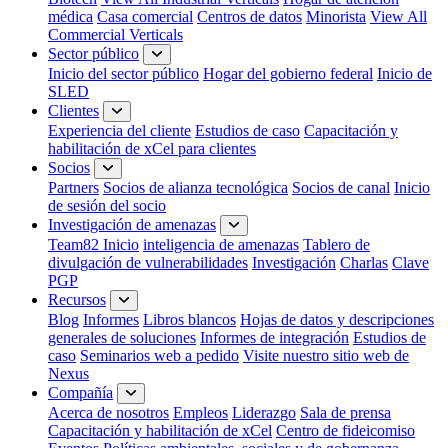
médica
Casa comercial
Centros de datos
Minorista
View All
Commercial Verticals
Sector público
Inicio del sector público
Hogar del gobierno federal
Inicio de
SLED
Clientes
Experiencia del cliente
Estudios de caso
Capacitación y
habilitación de xCel para clientes
Socios
Partners
Socios de alianza tecnológica
Socios de canal
Inicio
de sesión del socio
Investigación de amenazas
Team82 Inicio
inteligencia de amenazas
Tablero de
divulgación de vulnerabilidades
Investigación
Charlas
Clave
PGP
Recursos
Blog
Informes
Libros blancos
Hojas de datos y descripciones
generales de soluciones
Informes de integración
Estudios de
caso
Seminarios web a pedido
Visite nuestro sitio web de
Nexus
Compañía
Acerca de nosotros
Empleos
Liderazgo
Sala de prensa
Capacitación y habilitación de xCel
Centro de fideicomiso