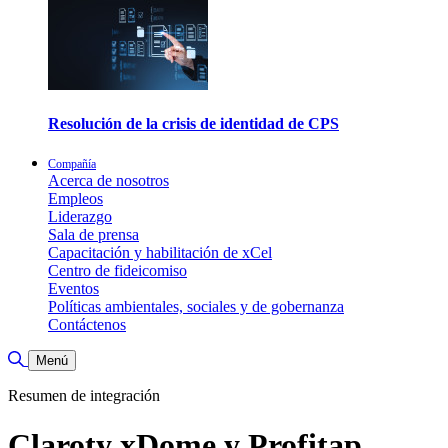
Resolución de la crisis de identidad de CPS
Compañía
Acerca de nosotros
Empleos
Liderazgo
Sala de prensa
Capacitación y habilitación de xCel
Centro de fideicomiso
Eventos
Políticas ambientales, sociales y de gobernanza
Contáctenos
Alternar búsqueda
Menú
Resumen de integración
Claroty xDome y Profitap