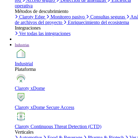
red
Acceso seguro
Detección de amenazas
Eficiencia
operativa
Métodos de descubrimiento
Claroty Edge
Monitoreo pasivo
Consultas seguras
Aná
de archivos del proyecto
Enriquecimiento del ecosistema
Integraciones
Ver todas las integraciones
Industrias
Industrial
Plataforma
Claroty xDome
Claroty xDome Secure Access
Claroty Continuous Threat Detection (CTD)
Verticales
Automotive
Food & Beverage
Pharma & Biotech
Ver 