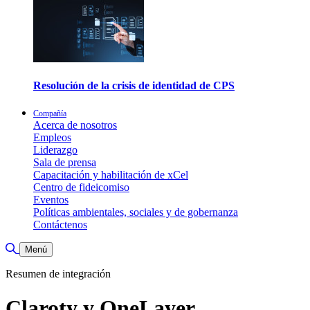
Resolución de la crisis de identidad de CPS
Compañía
Acerca de nosotros
Empleos
Liderazgo
Sala de prensa
Capacitación y habilitación de xCel
Centro de fideicomiso
Eventos
Políticas ambientales, sociales y de gobernanza
Contáctenos
Alternar búsqueda
Menú
Resumen de integración
Claroty y OneLayer