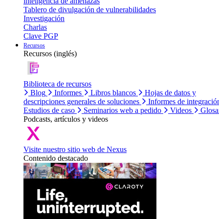
inteligencia de amenazas
Tablero de divulgación de vulnerabilidades
Investigación
Charlas
Clave PGP
Recursos
Recursos (inglés)
Biblioteca de recursos
Blog
Informes
Libros blancos
Hojas de datos y
descripciones generales de soluciones
Informes de integració
Estudios de caso
Seminarios web a pedido
Videos
Glosa
Podcasts, artículos y videos
Visite nuestro sitio web de Nexus
Contenido destacado