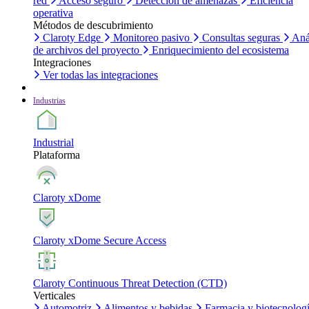
red
Acceso seguro
Detección de amenazas
Eficiencia
operativa
Métodos de descubrimiento
Claroty Edge
Monitoreo pasivo
Consultas seguras
Aná
de archivos del proyecto
Enriquecimiento del ecosistema
Integraciones
Ver todas las integraciones
Industrias
Industrial
Plataforma
Claroty xDome
Claroty xDome Secure Access
Claroty Continuous Threat Detection (CTD)
Verticales
Automotriz
Alimentos y bebidas
Farmacia y biotecnolog