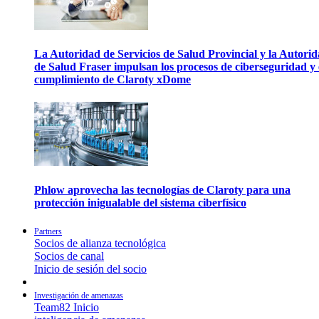
La Autoridad de Servicios de Salud Provincial y la Autori
de Salud Fraser impulsan los procesos de ciberseguridad y 
cumplimiento de Claroty xDome
Phlow aprovecha las tecnologías de Claroty para una
protección inigualable del sistema ciberfísico
Partners
Socios de alianza tecnológica
Socios de canal
Inicio de sesión del socio
Investigación de amenazas
Team82 Inicio