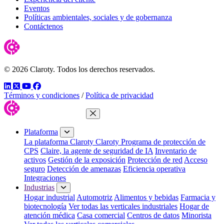
Eventos
Políticas ambientales, sociales y de gobernanza
Contáctenos
© 2026 Claroty. Todos los derechos reservados.
LinkedIn
Twitter
YouTube
Facebook
Términos y condiciones
/
Política de privacidad
Cerrar menú
Plataforma
La plataforma Claroty
Claroty Programa de protección de
CPS
Claire, la agente de seguridad de IA
Inventario de
activos
Gestión de la exposición
Protección de red
Acceso
seguro
Detección de amenazas
Eficiencia operativa
Integraciones
Industrias
Hogar industrial
Automotriz
Alimentos y bebidas
Farmacia y
biotecnología
Ver todas las verticales industriales
Hogar de
atención médica
Casa comercial
Centros de datos
Minorista