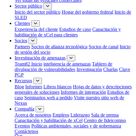
Ver todas las verticales comerciales
Sector público
Inicio del sector público
Hogar del gobierno federal
Inicio de
SLED
Clientes
Experiencia del cliente
Estudios de caso
Capacitación y
habilitación de xCel para clientes
Socios
Partners
Socios de alianza tecnológica
Socios de canal
Inicio
de sesión del socio
Investigación de amenazas
Team82 Inicio
inteligencia de amenazas
Tablero de
divulgación de vulnerabilidades
Investigación
Charlas
Clave
PGP
Recursos
Blog
Informes
Libros blancos
Hojas de datos y descripciones
generales de soluciones
Informes de integración
Estudios de
caso
Seminarios web a pedido
Visite nuestro sitio web de
Nexus
Compañía
Acerca de nosotros
Empleos
Liderazgo
Sala de prensa
Capacitación y habilitación de xCel
Centro de fideicomiso
Eventos
Políticas ambientales, sociales y de gobernanza
Contáctenos