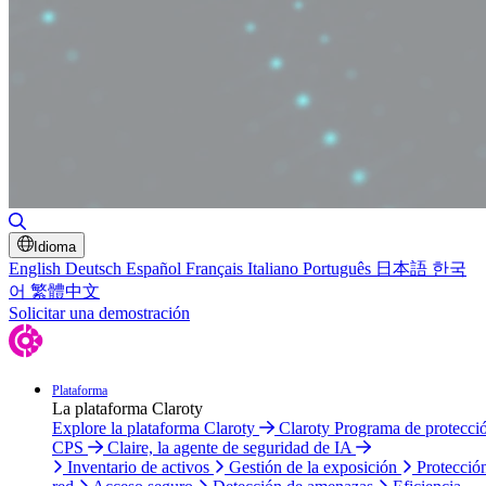
Alternar búsqueda
Idioma
English
Deutsch
Español
Français
Italiano
Português
日本語
한국
어
繁體中文
Solicitar una demostración
Plataforma
La plataforma Claroty
Explore la plataforma Claroty
Claroty Programa de protecci
CPS
Claire, la agente de seguridad de IA
Inventario de activos
Gestión de la exposición
Protecció