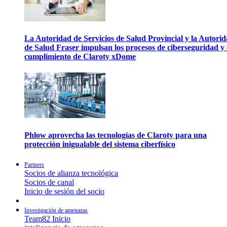
La Autoridad de Servicios de Salud Provincial y la Autori
de Salud Fraser impulsan los procesos de ciberseguridad y 
cumplimiento de Claroty xDome
Phlow aprovecha las tecnologías de Claroty para una
protección inigualable del sistema ciberfísico
Partners
Socios de alianza tecnológica
Socios de canal
Inicio de sesión del socio
Investigación de amenazas
Team82 Inicio