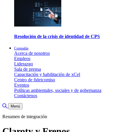
Resolución de la crisis de identidad de CPS
Compañía
Acerca de nosotros
Empleos
Liderazgo
Sala de prensa
Capacitación y habilitación de xCel
Centro de fideicomiso
Eventos
Políticas ambientales, sociales y de gobernanza
Contáctenos
Alternar búsqueda
Menú
Resumen de integración
Claroty y Frenos