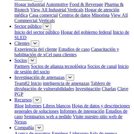
Hogar industrial
Automotive
Food & Beverage
Pharma &
Biotech
View All Industrial Verticals
Hogar de atención
médica
Casa comercial
Centros de datos
Minorista
View All
Commercial Verticals
Sector público
Inicio del sector público
Hogar del gobierno federal
Inicio de
SLED
Clientes
Experiencia del cliente
Estudios de caso
Capacitación y
habilitación de xCel para clientes
Socios
Partners
Socios de alianza tecnológica
Socios de canal
Inicio
de sesión del socio
Investigación de amenazas
Team82 Inicio
inteligencia de amenazas
Tablero de
divulgación de vulnerabilidades
Investigación
Charlas
Clave
PGP
Recursos
Blog
Informes
Libros blancos
Hojas de datos y descripciones
generales de soluciones
Informes de integración
Estudios de
caso
Seminarios web a pedido
Visite nuestro sitio web de
Nexus
Compañía
Acerca de nosotros
Empleos
Liderazgo
Sala de prensa