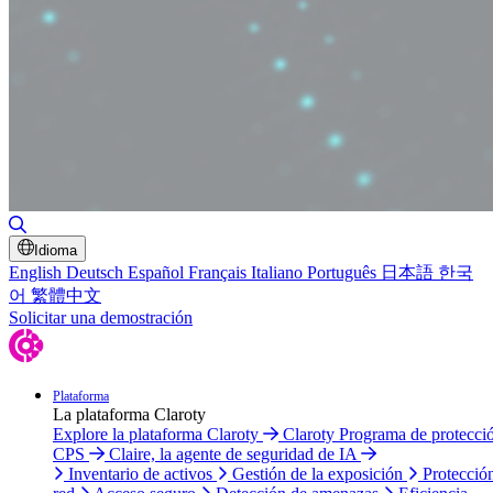
Alternar búsqueda
Idioma
English
Deutsch
Español
Français
Italiano
Português
日本語
한국
어
繁體中文
Solicitar una demostración
Plataforma
La plataforma Claroty
Explore la plataforma Claroty
Claroty Programa de protecci
CPS
Claire, la agente de seguridad de IA
Inventario de activos
Gestión de la exposición
Protecció