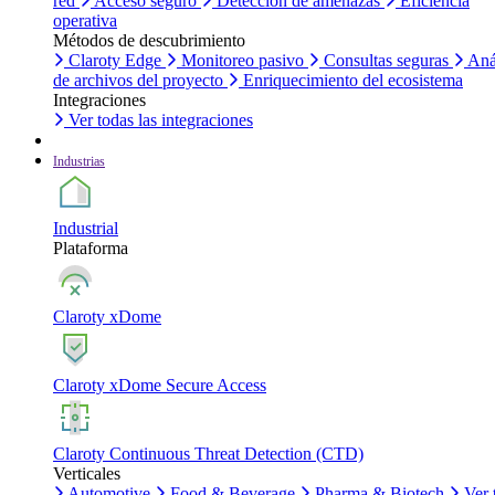
red
Acceso seguro
Detección de amenazas
Eficiencia
operativa
Métodos de descubrimiento
Claroty Edge
Monitoreo pasivo
Consultas seguras
Aná
de archivos del proyecto
Enriquecimiento del ecosistema
Integraciones
Ver todas las integraciones
Industrias
Industrial
Plataforma
Claroty xDome
Claroty xDome Secure Access
Claroty Continuous Threat Detection (CTD)
Verticales
Automotive
Food & Beverage
Pharma & Biotech
Ver 