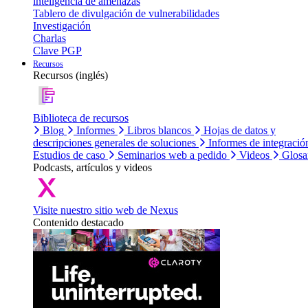
inteligencia de amenazas
Tablero de divulgación de vulnerabilidades
Investigación
Charlas
Clave PGP
Recursos
Recursos (inglés)
Biblioteca de recursos
Blog
Informes
Libros blancos
Hojas de datos y
descripciones generales de soluciones
Informes de integració
Estudios de caso
Seminarios web a pedido
Videos
Glosa
Podcasts, artículos y videos
Visite nuestro sitio web de Nexus
Contenido destacado