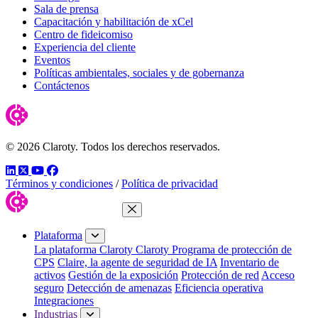
Sala de prensa
Capacitación y habilitación de xCel
Centro de fideicomiso
Experiencia del cliente
Eventos
Políticas ambientales, sociales y de gobernanza
Contáctenos
© 2026 Claroty. Todos los derechos reservados.
LinkedIn
Twitter
YouTube
Facebook
Términos y condiciones
/
Política de privacidad
Cerrar menú
Plataforma
La plataforma Claroty
Claroty Programa de protección de
CPS
Claire, la agente de seguridad de IA
Inventario de
activos
Gestión de la exposición
Protección de red
Acceso
seguro
Detección de amenazas
Eficiencia operativa
Integraciones
Industrias