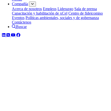
Compañía
Acerca de nosotros
Empleos
Liderazgo
Sala de prensa
Capacitación y habilitación de xCel
Centro de fideicomiso
Eventos
Políticas ambientales, sociales y de gobernanza
Contáctenos
Buscar
LinkedIn
Twitter
YouTube
Facebook