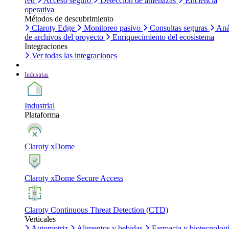
red
Acceso seguro
Detección de amenazas
Eficiencia
operativa
Métodos de descubrimiento
Claroty Edge
Monitoreo pasivo
Consultas seguras
Aná
de archivos del proyecto
Enriquecimiento del ecosistema
Integraciones
Ver todas las integraciones
Industrias
Industrial
Plataforma
Claroty xDome
Claroty xDome Secure Access
Claroty Continuous Threat Detection (CTD)
Verticales
Automotriz
Alimentos y bebidas
Farmacia y biotecnolog