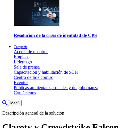
Resolución de la crisis de identidad de CPS
Compañía
Acerca de nosotros
Empleos
Liderazgo
Sala de prensa
Capacitación y habilitación de xCel
Centro de fideicomiso
Eventos
Políticas ambientales, sociales y de gobernanza
Contáctenos
Alternar búsqueda
Menú
Descripción general de la solución
Claroty y Crowdstrike Falcon