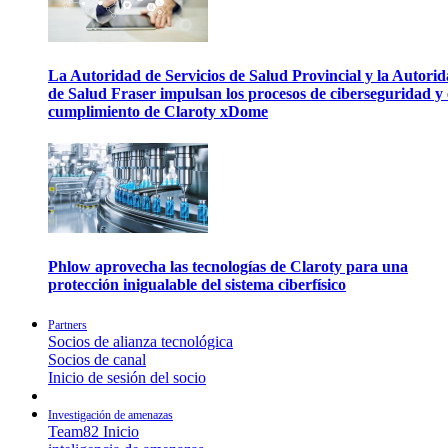
La Autoridad de Servicios de Salud Provincial y la Autori
de Salud Fraser impulsan los procesos de ciberseguridad y 
cumplimiento de Claroty xDome
Phlow aprovecha las tecnologías de Claroty para una
protección inigualable del sistema ciberfísico
Partners
Socios de alianza tecnológica
Socios de canal
Inicio de sesión del socio
Investigación de amenazas
Team82 Inicio