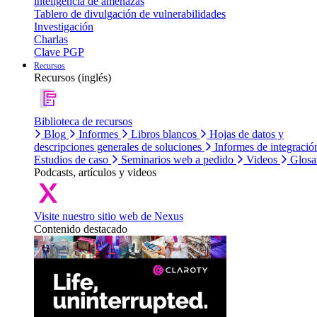
inteligencia de amenazas
Tablero de divulgación de vulnerabilidades
Investigación
Charlas
Clave PGP
Recursos
Recursos (inglés)
Biblioteca de recursos
Blog
Informes
Libros blancos
Hojas de datos y
descripciones generales de soluciones
Informes de integració
Estudios de caso
Seminarios web a pedido
Videos
Glosa
Podcasts, artículos y videos
Visite nuestro sitio web de Nexus
Contenido destacado