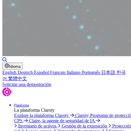
Alternar búsqueda
Idioma
English
Deutsch
Español
Français
Italiano
Português
日本語
한국
어
繁體中文
Solicitar una demostración
Plataforma
La plataforma Claroty
Explore la plataforma Claroty
Claroty Programa de protecci
CPS
Claire, la agente de seguridad de IA
Inventario de activos
Gestión de la exposición
Protecció