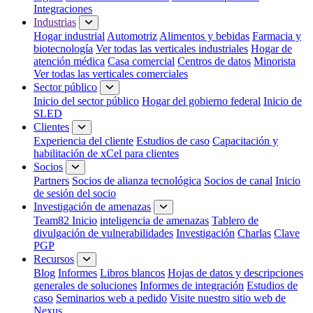
Integraciones
Industrias
Hogar industrial
Automotriz
Alimentos y bebidas
Farmacia y
biotecnología
Ver todas las verticales industriales
Hogar de
atención médica
Casa comercial
Centros de datos
Minorista
Ver todas las verticales comerciales
Sector público
Inicio del sector público
Hogar del gobierno federal
Inicio de
SLED
Clientes
Experiencia del cliente
Estudios de caso
Capacitación y
habilitación de xCel para clientes
Socios
Partners
Socios de alianza tecnológica
Socios de canal
Inicio
de sesión del socio
Investigación de amenazas
Team82 Inicio
inteligencia de amenazas
Tablero de
divulgación de vulnerabilidades
Investigación
Charlas
Clave
PGP
Recursos
Blog
Informes
Libros blancos
Hojas de datos y descripciones
generales de soluciones
Informes de integración
Estudios de
caso
Seminarios web a pedido
Visite nuestro sitio web de
Nexus