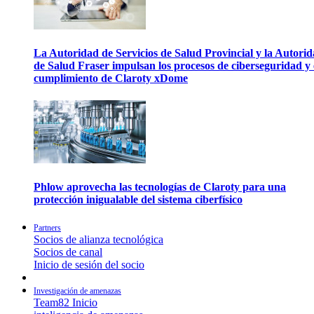
La Autoridad de Servicios de Salud Provincial y la Autori
de Salud Fraser impulsan los procesos de ciberseguridad y 
cumplimiento de Claroty xDome
Phlow aprovecha las tecnologías de Claroty para una
protección inigualable del sistema ciberfísico
Partners
Socios de alianza tecnológica
Socios de canal
Inicio de sesión del socio
Investigación de amenazas
Team82 Inicio