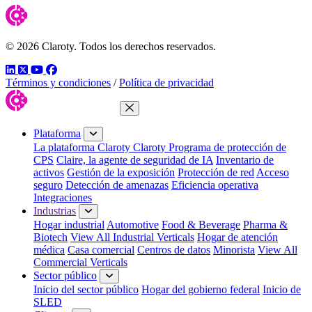
© 2026 Claroty. Todos los derechos reservados.
LinkedIn
Twitter
YouTube
Facebook
Términos y condiciones
/
Política de privacidad
Cerrar menú
Plataforma
La plataforma Claroty
Claroty Programa de protección de
CPS
Claire, la agente de seguridad de IA
Inventario de
activos
Gestión de la exposición
Protección de red
Acceso
seguro
Detección de amenazas
Eficiencia operativa
Integraciones
Industrias
Hogar industrial
Automotive
Food & Beverage
Pharma &
Biotech
View All Industrial Verticals
Hogar de atención
médica
Casa comercial
Centros de datos
Minorista
View All
Commercial Verticals
Sector público
Inicio del sector público
Hogar del gobierno federal
Inicio de
SLED