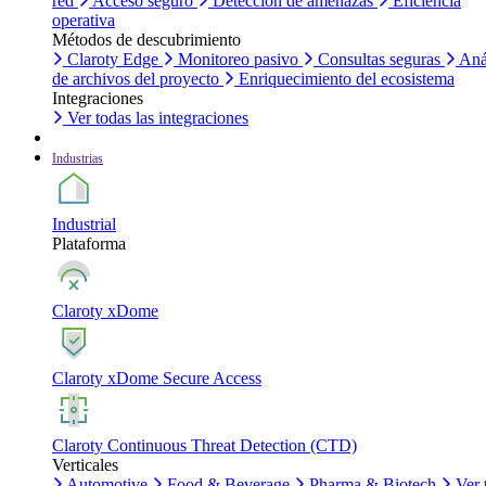
red
Acceso seguro
Detección de amenazas
Eficiencia
operativa
Métodos de descubrimiento
Claroty Edge
Monitoreo pasivo
Consultas seguras
Aná
de archivos del proyecto
Enriquecimiento del ecosistema
Integraciones
Ver todas las integraciones
Industrias
Industrial
Plataforma
Claroty xDome
Claroty xDome Secure Access
Claroty Continuous Threat Detection (CTD)
Verticales
Automotive
Food & Beverage
Pharma & Biotech
Ver 