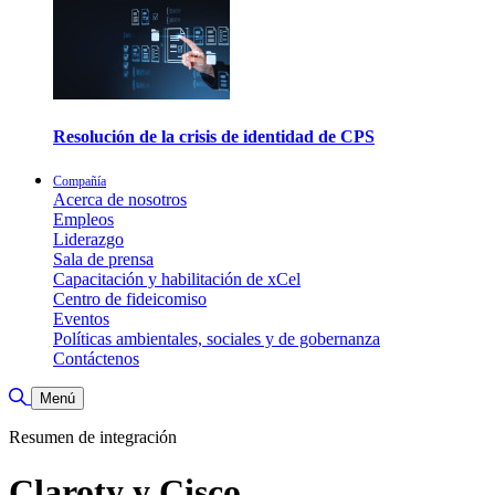
Resolución de la crisis de identidad de CPS
Compañía
Acerca de nosotros
Empleos
Liderazgo
Sala de prensa
Capacitación y habilitación de xCel
Centro de fideicomiso
Eventos
Políticas ambientales, sociales y de gobernanza
Contáctenos
Alternar búsqueda
Menú
Resumen de integración
Claroty y Cisco