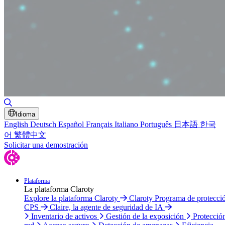
Alternar búsqueda
Idioma
English
Deutsch
Español
Français
Italiano
Português
日本語
한국
어
繁體中文
Solicitar una demostración
Plataforma
La plataforma Claroty
Explore la plataforma Claroty
Claroty Programa de protecci
CPS
Claire, la agente de seguridad de IA
Inventario de activos
Gestión de la exposición
Protecció