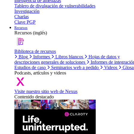
inteligencia de amenazas
Tablero de divulgación de vulnerabilidades
Investigación
Charlas
Clave PGP
Recursos
Recursos (inglés)
Biblioteca de recursos
Blog
Informes
Libros blancos
Hojas de datos y
descripciones generales de soluciones
Informes de integració
Estudios de caso
Seminarios web a pedido
Videos
Glosa
Podcasts, artículos y videos
Visite nuestro sitio web de Nexus
Contenido destacado