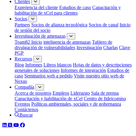
Clientes
Experiencia del cliente
Estudios de caso
Capacitación y
habilitación de xCel para clientes
Socios
Partners
Socios de alianza tecnológica
Socios de canal
Inicio
de sesión del socio
Investigación de amenazas
Team82 Inicio
inteligencia de amenazas
Tablero de
divulgación de vulnerabilidades
Investigación
Charlas
Clave
PGP
Recursos
Blog
Informes
Libros blancos
Hojas de datos y descripciones
generales de soluciones
Informes de integración
Estudios de
caso
Seminarios web a pedido
Visite nuestro sitio web de
Nexus
Compañía
Acerca de nosotros
Empleos
Liderazgo
Sala de prensa
Capacitación y habilitación de xCel
Centro de fideicomiso
Eventos
Políticas ambientales, sociales y de gobernanza
Contáctenos
Buscar
LinkedIn
Twitter
YouTube
Facebook