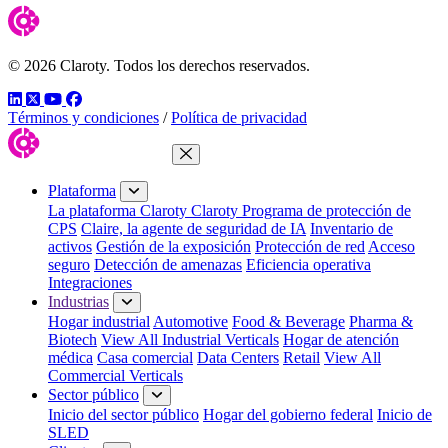
© 2026 Claroty. Todos los derechos reservados.
LinkedIn
Twitter
YouTube
Facebook
Términos y condiciones
/
Política de privacidad
Cerrar menú
Plataforma
La plataforma Claroty
Claroty Programa de protección de
CPS
Claire, la agente de seguridad de IA
Inventario de
activos
Gestión de la exposición
Protección de red
Acceso
seguro
Detección de amenazas
Eficiencia operativa
Integraciones
Industrias
Hogar industrial
Automotive
Food & Beverage
Pharma &
Biotech
View All Industrial Verticals
Hogar de atención
médica
Casa comercial
Data Centers
Retail
View All
Commercial Verticals
Sector público
Inicio del sector público
Hogar del gobierno federal
Inicio de
SLED