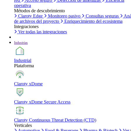
red
Acceso seguro
Detección de amenazas
Eficiencia
operativa
Métodos de descubrimiento
Claroty Edge
Monitoreo pasivo
Consultas seguras
Aná
de archivos del proyecto
Enriquecimiento del ecosistema
Integraciones
Ver todas las integraciones
Industrias
Industrial
Plataforma
Claroty xDome
Claroty xDome Secure Access
Claroty Continuous Threat Detection (CTD)
Verticales
Automotive
Food & Beverage
Pharma & Biotech
Ver 