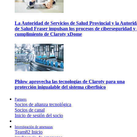
La Autoridad de Servicios de Salud Provincial y la Autori
de Salud Fraser impulsan los procesos de ciberseguridad y 
cumplimiento de Claroty xDome
Phlow aprovecha las tecnologías de Claroty para una
protección inigualable del sistema ciberfísico
Partners
Socios de alianza tecnológica
Socios de canal
Inicio de sesión del socio
Investigación de amenazas
Team82 Inicio