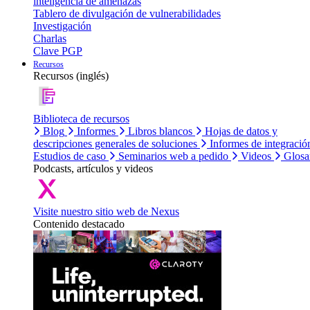
inteligencia de amenazas
Tablero de divulgación de vulnerabilidades
Investigación
Charlas
Clave PGP
Recursos
Recursos (inglés)
Biblioteca de recursos
Blog
Informes
Libros blancos
Hojas de datos y
descripciones generales de soluciones
Informes de integració
Estudios de caso
Seminarios web a pedido
Videos
Glosa
Podcasts, artículos y videos
Visite nuestro sitio web de Nexus
Contenido destacado