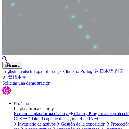
Alternar búsqueda
Idioma
English
Deutsch
Español
Français
Italiano
Português
日本語
한국
어
繁體中文
Solicitar una demostración
Plataforma
La plataforma Claroty
Explore la plataforma Claroty
Claroty Programa de protecci
CPS
Claire, la agente de seguridad de IA
Inventario de activos
Gestión de la exposición
Protecció