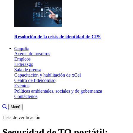
Resolución de la crisis de identidad de CPS
Compañía
Acerca de nosotros
Empleos
Liderazgo
Sala de prensa
Capacitación y habilitación de xCel
Centro de fideicomiso
Eventos
Políticas ambientales, sociales y de gobernanza
Contáctenos
Alternar búsqueda
Menú
Lista de verificación
Seguridad de TO portátil: