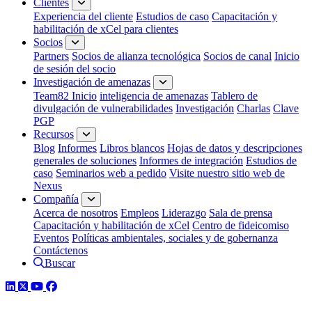
Clientes
Experiencia del cliente
Estudios de caso
Capacitación y
habilitación de xCel para clientes
Socios
Partners
Socios de alianza tecnológica
Socios de canal
Inicio
de sesión del socio
Investigación de amenazas
Team82 Inicio
inteligencia de amenazas
Tablero de
divulgación de vulnerabilidades
Investigación
Charlas
Clave
PGP
Recursos
Blog
Informes
Libros blancos
Hojas de datos y descripciones
generales de soluciones
Informes de integración
Estudios de
caso
Seminarios web a pedido
Visite nuestro sitio web de
Nexus
Compañía
Acerca de nosotros
Empleos
Liderazgo
Sala de prensa
Capacitación y habilitación de xCel
Centro de fideicomiso
Eventos
Políticas ambientales, sociales y de gobernanza
Contáctenos
Buscar
LinkedIn
Twitter
YouTube
Facebook