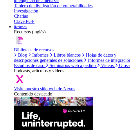
inteligencia de amenazas
Tablero de divulgación de vulnerabilidades
Investigación
Charlas
Clave PGP
Recursos
Recursos (inglés)
Biblioteca de recursos
Blog
Informes
Libros blancos
Hojas de datos y
descripciones generales de soluciones
Informes de integració
Estudios de caso
Seminarios web a pedido
Videos
Glosa
Podcasts, artículos y videos
Visite nuestro sitio web de Nexus
Contenido destacado