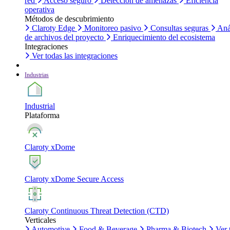
red
Acceso seguro
Detección de amenazas
Eficiencia
operativa
Métodos de descubrimiento
Claroty Edge
Monitoreo pasivo
Consultas seguras
Aná
de archivos del proyecto
Enriquecimiento del ecosistema
Integraciones
Ver todas las integraciones
Industrias
Industrial
Plataforma
Claroty xDome
Claroty xDome Secure Access
Claroty Continuous Threat Detection (CTD)
Verticales
Automotive
Food & Beverage
Pharma & Biotech
Ver 