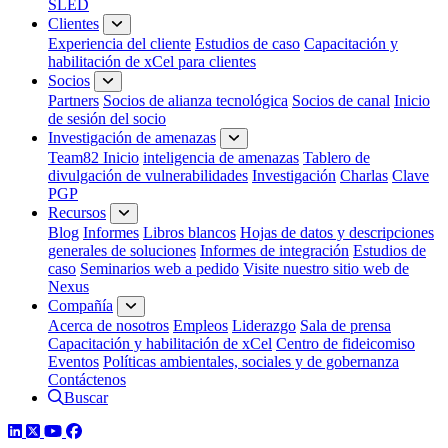
SLED
Clientes
Experiencia del cliente
Estudios de caso
Capacitación y
habilitación de xCel para clientes
Socios
Partners
Socios de alianza tecnológica
Socios de canal
Inicio
de sesión del socio
Investigación de amenazas
Team82 Inicio
inteligencia de amenazas
Tablero de
divulgación de vulnerabilidades
Investigación
Charlas
Clave
PGP
Recursos
Blog
Informes
Libros blancos
Hojas de datos y descripciones
generales de soluciones
Informes de integración
Estudios de
caso
Seminarios web a pedido
Visite nuestro sitio web de
Nexus
Compañía
Acerca de nosotros
Empleos
Liderazgo
Sala de prensa
Capacitación y habilitación de xCel
Centro de fideicomiso
Eventos
Políticas ambientales, sociales y de gobernanza
Contáctenos
Buscar
LinkedIn
Twitter
YouTube
Facebook