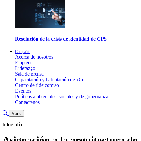
Resolución de la crisis de identidad de CPS
Compañía
Acerca de nosotros
Empleos
Liderazgo
Sala de prensa
Capacitación y habilitación de xCel
Centro de fideicomiso
Eventos
Políticas ambientales, sociales y de gobernanza
Contáctenos
Alternar búsqueda
Menú
Infografía
Asignación a la arquitectura de