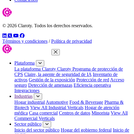
© 2026 Claroty. Todos los derechos reservados.
LinkedIn
Twitter
YouTube
Facebook
Términos y condiciones
/
Política de privacidad
Cerrar menú
Plataforma
La plataforma Claroty
Claroty Programa de protección de
CPS
Claire, la agente de seguridad de IA
Inventario de
activos
Gestión de la exposición
Protección de red
Acceso
seguro
Detección de amenazas
Eficiencia operativa
Integraciones
Industrias
Hogar industrial
Automotive
Food & Beverage
Pharma &
Biotech
View All Industrial Verticals
Hogar de atención
médica
Casa comercial
Centros de datos
Minorista
View All
Commercial Verticals
Sector público
Inicio del sector público
Hogar del gobierno federal
Inicio de