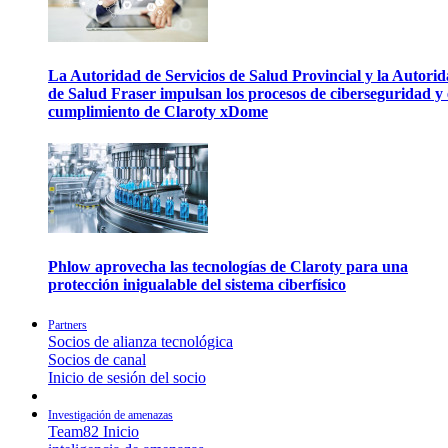
La Autoridad de Servicios de Salud Provincial y la Autori
de Salud Fraser impulsan los procesos de ciberseguridad y 
cumplimiento de Claroty xDome
Phlow aprovecha las tecnologías de Claroty para una
protección inigualable del sistema ciberfísico
Partners
Socios de alianza tecnológica
Socios de canal
Inicio de sesión del socio
Investigación de amenazas
Team82 Inicio