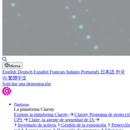
Alternar búsqueda
Idioma
English
Deutsch
Español
Français
Italiano
Português
日本語
한국
어
繁體中文
Solicitar una demostración
Plataforma
La plataforma Claroty
Explore la plataforma Claroty
Claroty Programa de protecci
CPS
Claire, la agente de seguridad de IA
Inventario de activos
Gestión de la exposición
Protecció