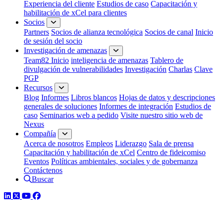
Experiencia del cliente
Estudios de caso
Capacitación y
habilitación de xCel para clientes
Socios
Partners
Socios de alianza tecnológica
Socios de canal
Inicio
de sesión del socio
Investigación de amenazas
Team82 Inicio
inteligencia de amenazas
Tablero de
divulgación de vulnerabilidades
Investigación
Charlas
Clave
PGP
Recursos
Blog
Informes
Libros blancos
Hojas de datos y descripciones
generales de soluciones
Informes de integración
Estudios de
caso
Seminarios web a pedido
Visite nuestro sitio web de
Nexus
Compañía
Acerca de nosotros
Empleos
Liderazgo
Sala de prensa
Capacitación y habilitación de xCel
Centro de fideicomiso
Eventos
Políticas ambientales, sociales y de gobernanza
Contáctenos
Buscar
LinkedIn
Twitter
YouTube
Facebook