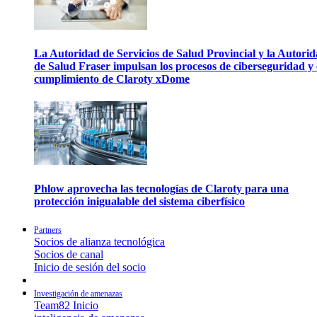
La Autoridad de Servicios de Salud Provincial y la Autori
de Salud Fraser impulsan los procesos de ciberseguridad y 
cumplimiento de Claroty xDome
Phlow aprovecha las tecnologías de Claroty para una
protección inigualable del sistema ciberfísico
Partners
Socios de alianza tecnológica
Socios de canal
Inicio de sesión del socio
Investigación de amenazas
Team82 Inicio