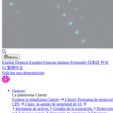
Alternar búsqueda
Idioma
English
Deutsch
Español
Français
Italiano
Português
日本語
한국
어
繁體中文
Solicitar una demostración
Plataforma
La plataforma Claroty
Explore la plataforma Claroty
Claroty Programa de protecci
CPS
Claire, la agente de seguridad de IA
Inventario de activos
Gestión de la exposición
Protecció