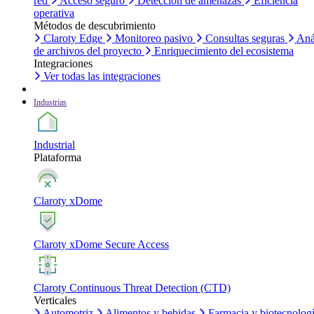
red
Acceso seguro
Detección de amenazas
Eficiencia
operativa
Métodos de descubrimiento
Claroty Edge
Monitoreo pasivo
Consultas seguras
Aná
de archivos del proyecto
Enriquecimiento del ecosistema
Integraciones
Ver todas las integraciones
Industrias
Industrial
Plataforma
Claroty xDome
Claroty xDome Secure Access
Claroty Continuous Threat Detection (CTD)
Verticales
Automotriz
Alimentos y bebidas
Farmacia y biotecnolog