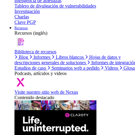
inteligencia de amenazas
Tablero de divulgación de vulnerabilidades
Investigación
Charlas
Clave PGP
Recursos
Recursos (inglés)
Biblioteca de recursos
Blog
Informes
Libros blancos
Hojas de datos y
descripciones generales de soluciones
Informes de integració
Estudios de caso
Seminarios web a pedido
Videos
Glosa
Podcasts, artículos y videos
Visite nuestro sitio web de Nexus
Contenido destacado