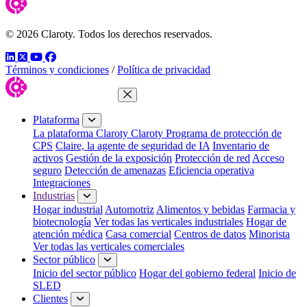
© 2026 Claroty. Todos los derechos reservados.
LinkedIn
Twitter
YouTube
Facebook
Términos y condiciones
/
Política de privacidad
Cerrar menú
Plataforma
La plataforma Claroty
Claroty Programa de protección de
CPS
Claire, la agente de seguridad de IA
Inventario de
activos
Gestión de la exposición
Protección de red
Acceso
seguro
Detección de amenazas
Eficiencia operativa
Integraciones
Industrias
Hogar industrial
Automotriz
Alimentos y bebidas
Farmacia y
biotecnología
Ver todas las verticales industriales
Hogar de
atención médica
Casa comercial
Centros de datos
Minorista
Ver todas las verticales comerciales
Sector público
Inicio del sector público
Hogar del gobierno federal
Inicio de
SLED
Clientes