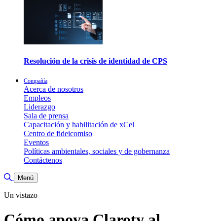
Resolución de la crisis de identidad de CPS
Compañía
Acerca de nosotros
Empleos
Liderazgo
Sala de prensa
Capacitación y habilitación de xCel
Centro de fideicomiso
Eventos
Políticas ambientales, sociales y de gobernanza
Contáctenos
Alternar búsqueda
Menú
Un vistazo
Cómo apoya Claroty al