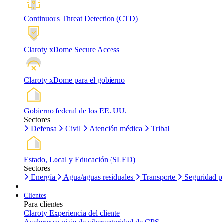
Continuous Threat Detection (CTD)
Claroty xDome Secure Access
Claroty xDome para el gobierno
Gobierno federal de los EE. UU.
Sectores
Defensa
Civil
Atención médica
Tribal
Estado, Local y Educación (SLED)
Sectores
Energía
Agua/aguas residuales
Transporte
Seguridad p
Clientes
Para clientes
Claroty Experiencia del cliente
Acelerar su viaje de ciberseguridad de CPS.