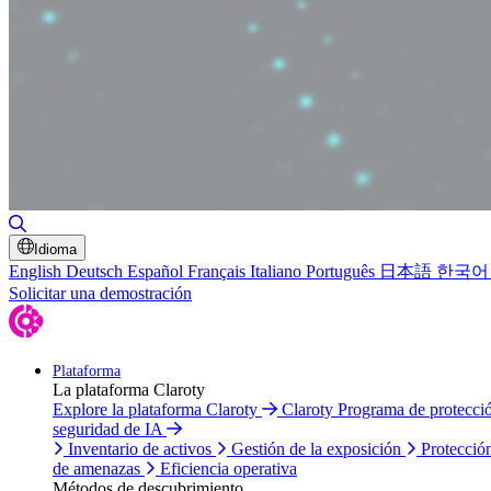
Alternar búsqueda
Idioma
English
Deutsch
Español
Français
Italiano
Português
日本語
한국어
Solicitar una demostración
Plataforma
La plataforma Claroty
Explore la plataforma Claroty
Claroty Programa de protecc
seguridad de IA
Inventario de activos
Gestión de la exposición
Protecció
de amenazas
Eficiencia operativa
Métodos de descubrimiento