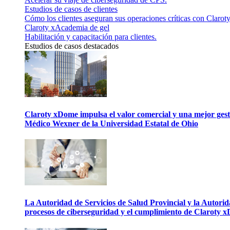
Estudios de casos de clientes
Cómo los clientes aseguran sus operaciones críticas con Claroty
Claroty xAcademia de gel
Habilitación y capacitación para clientes.
Estudios de casos destacados
Claroty xDome impulsa el valor comercial y una mejor gesti
Médico Wexner de la Universidad Estatal de Ohio
La Autoridad de Servicios de Salud Provincial y la Autori
procesos de ciberseguridad y el cumplimiento de Claroty 