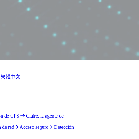
繁體中文
ión de CPS
Claire, la agente de
n de red
Acceso seguro
Detección