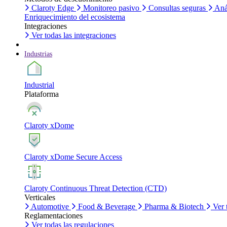
Claroty Edge
Monitoreo pasivo
Consultas seguras
Aná
Enriquecimiento del ecosistema
Integraciones
Ver todas las integraciones
Industrias
Industrial
Plataforma
Claroty xDome
Claroty xDome Secure Access
Claroty Continuous Threat Detection (CTD)
Verticales
Automotive
Food & Beverage
Pharma & Biotech
Ver 
Reglamentaciones
Ver todas las regulaciones