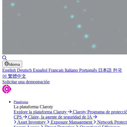
Toggle Search
Idioma
English
Deutsch
Español
Français
Italiano
Português
日本語
한국
어
繁體中文
Solicitar una demostración
Plataforma
La plataforma Claroty
Explore la plataforma Claroty
Claroty Programa de protecci
CPS
Claire, la agente de seguridad de IA
Asset Inventory
Exposure Management
Network Protect