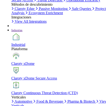
Secure Access
Threat Detection
Operational Efficiency
Métodos de descubrimiento
Claroty Edge
Passive Monitoring
Safe Queries
Project
Analysis
Ecosystem Enrichment
Integraciones
View All Integrations
Industrias
Industrial
Plataforma
Claroty xDome
Claroty xDome Secure Access
Claroty Continuous Threat Detection (CTD)
Verticales
Automotive
Food & Beverage
Pharma & Biotech
Vie
Verticals