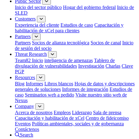
Public Sector
Inicio del sector público
Hogar del gobierno federal
Inicio de
SLED
Customers
Experiencia del cliente
Estudios de caso
Capacitación y
habilitación de xCel para clientes
Partners
Partners
Socios de alianza tecnológica
Socios de canal
Inicio
de sesión del socio
Threat Research
Team82 Inicio
inteligencia de amenazas
Tablero de
divulgación de vulnerabilidades
Investigación
Charlas
Clave
PGP
Resources
Blog
Informes
Libros blancos
Hojas de datos y descripciones
generales de soluciones
Informes de integración
Estudios de
caso
Seminarios web a pedido
Visite nuestro sitio web de
Nexus
Company
Acerca de nosotros
Empleos
Liderazgo
Sala de prensa
Capacitación y habilitación de xCel
Centro de fideicomiso
Eventos
Políticas ambientales, sociales y de gobernanza
Contáctenos
Search