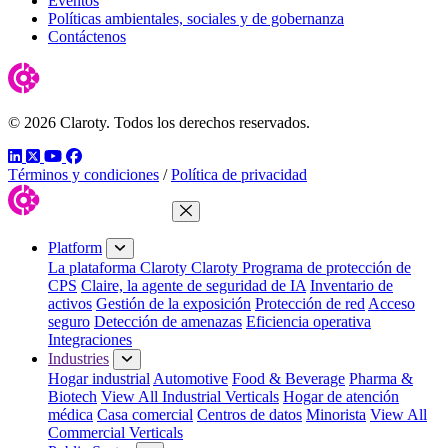
Eventos
Políticas ambientales, sociales y de gobernanza
Contáctenos
© 2026 Claroty. Todos los derechos reservados.
LinkedIn
Twitter
YouTube
Facebook
Términos y condiciones
/
Política de privacidad
Close Menu
Platform
La plataforma Claroty
Claroty Programa de protección de
CPS
Claire, la agente de seguridad de IA
Inventario de
activos
Gestión de la exposición
Protección de red
Acceso
seguro
Detección de amenazas
Eficiencia operativa
Integraciones
Industries
Hogar industrial
Automotive
Food & Beverage
Pharma &
Biotech
View All Industrial Verticals
Hogar de atención
médica
Casa comercial
Centros de datos
Minorista
View All
Commercial Verticals