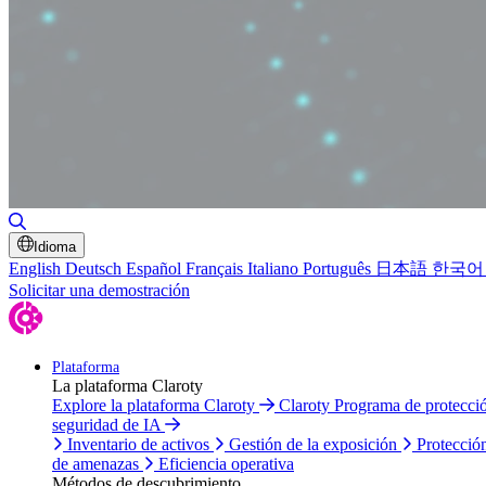
Alternar búsqueda
Idioma
English
Deutsch
Español
Français
Italiano
Português
日本語
한국어
Solicitar una demostración
Plataforma
La plataforma Claroty
Explore la plataforma Claroty
Claroty Programa de protecc
seguridad de IA
Inventario de activos
Gestión de la exposición
Protecció
de amenazas
Eficiencia operativa
Métodos de descubrimiento