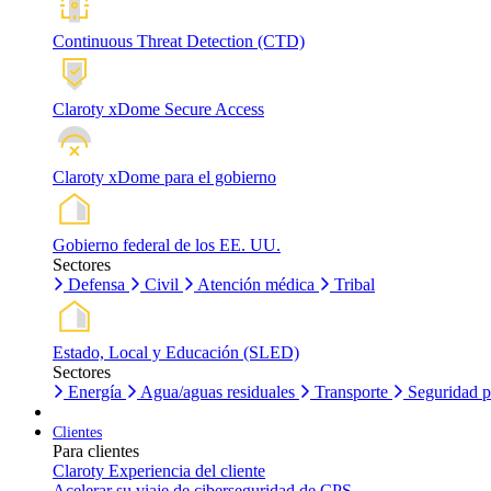
Continuous Threat Detection (CTD)
Claroty xDome Secure Access
Claroty xDome para el gobierno
Gobierno federal de los EE. UU.
Sectores
Defensa
Civil
Atención médica
Tribal
Estado, Local y Educación (SLED)
Sectores
Energía
Agua/aguas residuales
Transporte
Seguridad p
Clientes
Para clientes
Claroty Experiencia del cliente
Acelerar su viaje de ciberseguridad de CPS.