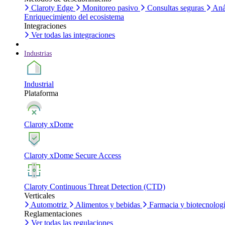
Claroty Edge
Monitoreo pasivo
Consultas seguras
Aná
Enriquecimiento del ecosistema
Integraciones
Ver todas las integraciones
Industrias
Industrial
Plataforma
Claroty xDome
Claroty xDome Secure Access
Claroty Continuous Threat Detection (CTD)
Verticales
Automotriz
Alimentos y bebidas
Farmacia y biotecnolog
Reglamentaciones
Ver todas las regulaciones