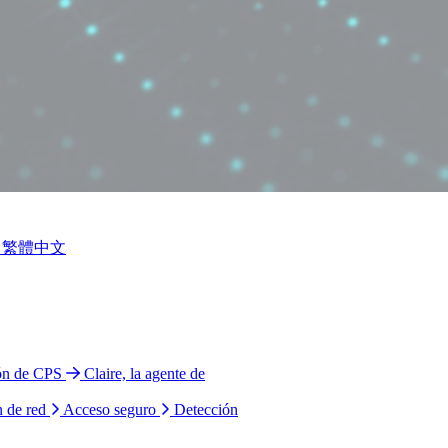
繁體中文
ión de CPS
Claire, la agente de
n de red
Acceso seguro
Detección