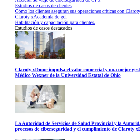
Estudios de casos de clientes
Cómo los clientes aseguran sus operaciones críticas con Claroty
Claroty xAcademia de gel
Habilitación y capacitación para clientes.
Estudios de casos destacados
Claroty xDome impulsa el valor comercial y una mejor gesti
Médico Wexner de la Universidad Estatal de Ohio
La Autoridad de Servicios de Salud Provincial y la Autori
procesos de ciberseguridad y el cumplimiento de Claroty 