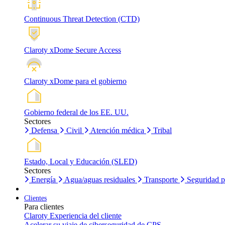
Continuous Threat Detection (CTD)
Claroty xDome Secure Access
Claroty xDome para el gobierno
Gobierno federal de los EE. UU.
Sectores
Defensa
Civil
Atención médica
Tribal
Estado, Local y Educación (SLED)
Sectores
Energía
Agua/aguas residuales
Transporte
Seguridad p
Clientes
Para clientes
Claroty Experiencia del cliente
Acelerar su viaje de ciberseguridad de CPS.