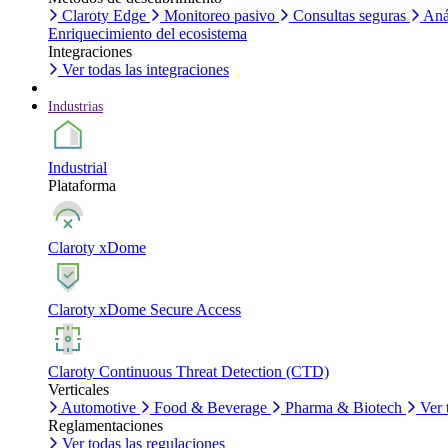
Claroty Edge
Monitoreo pasivo
Consultas seguras
Aná
Enriquecimiento del ecosistema
Integraciones
Ver todas las integraciones
Industrias
Industrial
Plataforma
Claroty xDome
Claroty xDome Secure Access
Claroty Continuous Threat Detection (CTD)
Verticales
Automotive
Food & Beverage
Pharma & Biotech
Ver 
Reglamentaciones
Ver todas las regulaciones