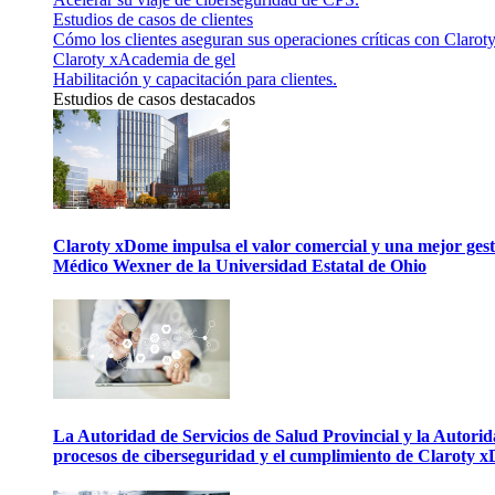
Estudios de casos de clientes
Cómo los clientes aseguran sus operaciones críticas con Claroty
Claroty xAcademia de gel
Habilitación y capacitación para clientes.
Estudios de casos destacados
Claroty xDome impulsa el valor comercial y una mejor gesti
Médico Wexner de la Universidad Estatal de Ohio
La Autoridad de Servicios de Salud Provincial y la Autori
procesos de ciberseguridad y el cumplimiento de Claroty 