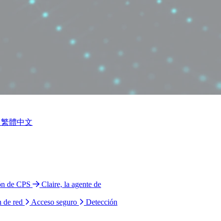
繁體中文
ión de CPS
Claire, la agente de
n de red
Acceso seguro
Detección