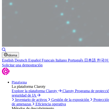
Alternar búsqueda
Idioma
English
Deutsch
Español
Français
Italiano
Português
日本語
한국어
Solicitar una demostración
Plataforma
La plataforma Claroty
Explore la plataforma Claroty
Claroty Programa de protecc
seguridad de IA
Inventario de activos
Gestión de la exposición
Protecció
de amenazas
Eficiencia operativa
Métodos de descubrimiento