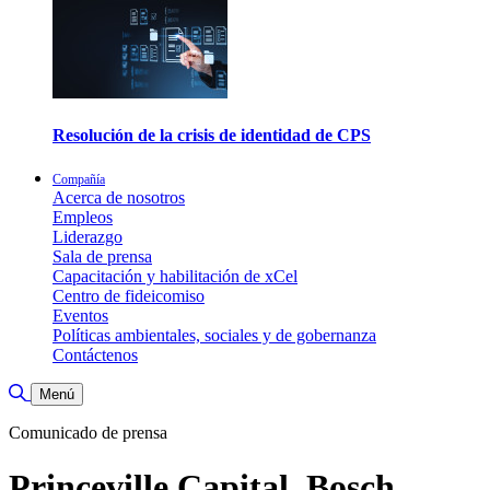
Resolución de la crisis de identidad de CPS
Compañía
Acerca de nosotros
Empleos
Liderazgo
Sala de prensa
Capacitación y habilitación de xCel
Centro de fideicomiso
Eventos
Políticas ambientales, sociales y de gobernanza
Contáctenos
Alternar búsqueda
Menú
Comunicado de prensa
Princeville Capital, Bosch