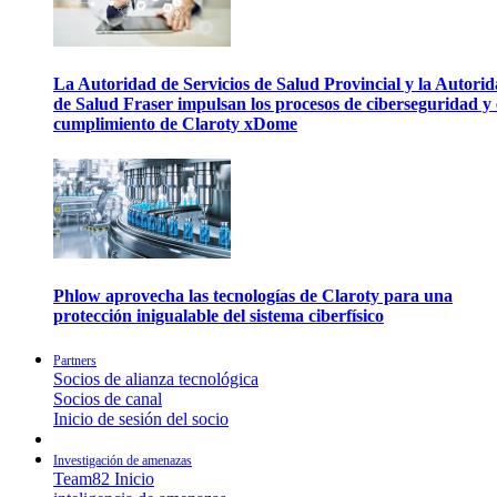
La Autoridad de Servicios de Salud Provincial y la Autori
de Salud Fraser impulsan los procesos de ciberseguridad y 
cumplimiento de Claroty xDome
Phlow aprovecha las tecnologías de Claroty para una
protección inigualable del sistema ciberfísico
Partners
Socios de alianza tecnológica
Socios de canal
Inicio de sesión del socio
Investigación de amenazas
Team82 Inicio