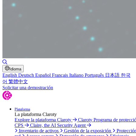
Alternar búsqueda
Idioma
English
Deutsch
Español
Français
Italiano
Português
日本語
한국
어
繁體中文
Solicitar una demostración
Plataforma
La plataforma Claroty
Explore la plataforma Claroty
Claroty Programa de protecci
CPS
Claire, the AI Security Agent
Inventario de activos
Gestión de la exposición
Protecció