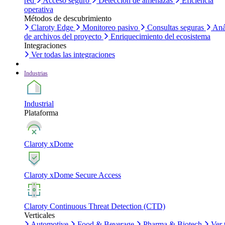
red
Acceso seguro
Detección de amenazas
Eficiencia
operativa
Métodos de descubrimiento
Claroty Edge
Monitoreo pasivo
Consultas seguras
Aná
de archivos del proyecto
Enriquecimiento del ecosistema
Integraciones
Ver todas las integraciones
Industrias
Industrial
Plataforma
Claroty xDome
Claroty xDome Secure Access
Claroty Continuous Threat Detection (CTD)
Verticales
Automotive
Food & Beverage
Pharma & Biotech
Ver 