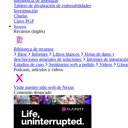
inteligencia de amenazas
Tablero de divulgación de vulnerabilidades
Investigación
Charlas
Clave PGP
Recursos
Recursos (inglés)
Biblioteca de recursos
Blog
Informes
Libros blancos
Hojas de datos y
descripciones generales de soluciones
Informes de integració
Estudios de caso
Seminarios web a pedido
Videos
Glosa
Podcasts, artículos y videos
Visite nuestro sitio web de Nexus
Contenido destacado