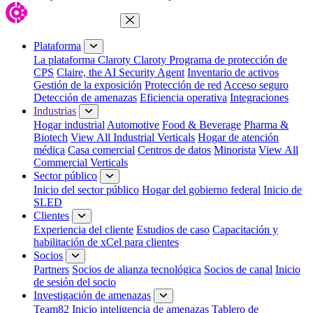
Cerrar menú
Plataforma
La plataforma Claroty
Claroty Programa de protección de
CPS
Claire, the AI Security Agent
Inventario de activos
Gestión de la exposición
Protección de red
Acceso seguro
Detección de amenazas
Eficiencia operativa
Integraciones
Industrias
Hogar industrial
Automotive
Food & Beverage
Pharma &
Biotech
View All Industrial Verticals
Hogar de atención
médica
Casa comercial
Centros de datos
Minorista
View All
Commercial Verticals
Sector público
Inicio del sector público
Hogar del gobierno federal
Inicio de
SLED
Clientes
Experiencia del cliente
Estudios de caso
Capacitación y
habilitación de xCel para clientes
Socios
Partners
Socios de alianza tecnológica
Socios de canal
Inicio
de sesión del socio
Investigación de amenazas
Team82 Inicio
inteligencia de amenazas
Tablero de