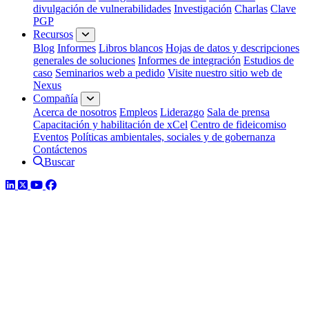
divulgación de vulnerabilidades
Investigación
Charlas
Clave
PGP
Recursos
Blog
Informes
Libros blancos
Hojas de datos y descripciones
generales de soluciones
Informes de integración
Estudios de
caso
Seminarios web a pedido
Visite nuestro sitio web de
Nexus
Compañía
Acerca de nosotros
Empleos
Liderazgo
Sala de prensa
Capacitación y habilitación de xCel
Centro de fideicomiso
Eventos
Políticas ambientales, sociales y de gobernanza
Contáctenos
Buscar
LinkedIn
Twitter
YouTube
Facebook