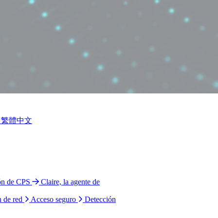
繁體中文
ión de CPS
Claire, la agente de
n de red
Acceso seguro
Detección