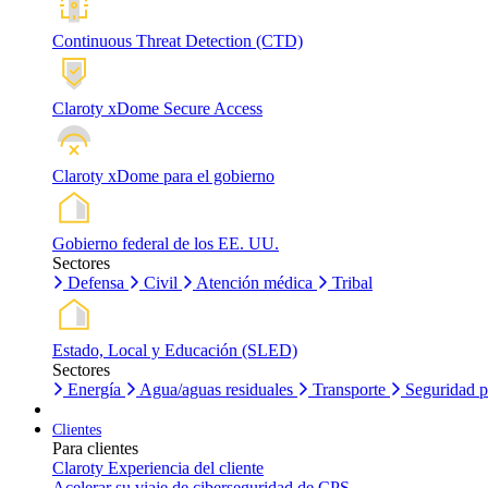
Continuous Threat Detection (CTD)
Claroty xDome Secure Access
Claroty xDome para el gobierno
Gobierno federal de los EE. UU.
Sectores
Defensa
Civil
Atención médica
Tribal
Estado, Local y Educación (SLED)
Sectores
Energía
Agua/aguas residuales
Transporte
Seguridad p
Clientes
Para clientes
Claroty Experiencia del cliente
Acelerar su viaje de ciberseguridad de CPS.