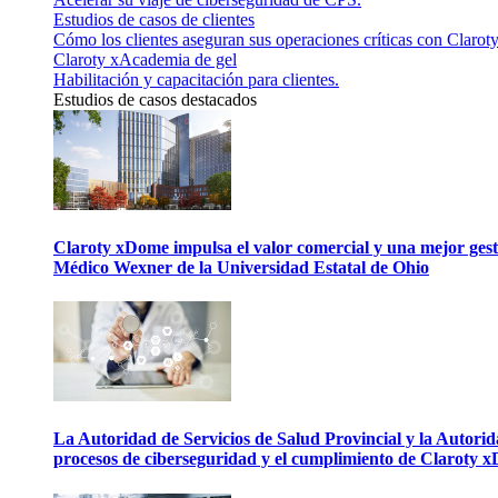
Estudios de casos de clientes
Cómo los clientes aseguran sus operaciones críticas con Claroty
Claroty xAcademia de gel
Habilitación y capacitación para clientes.
Estudios de casos destacados
Claroty xDome impulsa el valor comercial y una mejor gesti
Médico Wexner de la Universidad Estatal de Ohio
La Autoridad de Servicios de Salud Provincial y la Autori
procesos de ciberseguridad y el cumplimiento de Claroty 