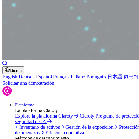
Alternar búsqueda
Idioma
English
Deutsch
Español
Français
Italiano
Português
日本語
한국어
Solicitar una demostración
Plataforma
La plataforma Claroty
Explore la plataforma Claroty
Claroty Programa de protecc
seguridad de IA
Inventario de activos
Gestión de la exposición
Protecció
de amenazas
Eficiencia operativa
Métodos de descubrimiento