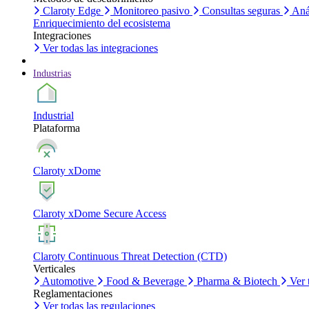
Claroty Edge
Monitoreo pasivo
Consultas seguras
Aná
Enriquecimiento del ecosistema
Integraciones
Ver todas las integraciones
Industrias
Industrial
Plataforma
Claroty xDome
Claroty xDome Secure Access
Claroty Continuous Threat Detection (CTD)
Verticales
Automotive
Food & Beverage
Pharma & Biotech
Ver 
Reglamentaciones
Ver todas las regulaciones