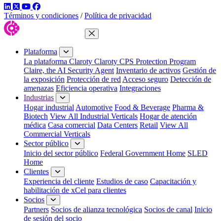
LinkedIn
Twitter
YouTube
Facebook
Términos y condiciones
/
Política de privacidad
Cerrar menú
Plataforma
La plataforma Claroty
Claroty CPS Protection Program
Claire, the AI Security Agent
Inventario de activos
Gestión de
la exposición
Protección de red
Acceso seguro
Detección de
amenazas
Eficiencia operativa
Integraciones
Industrias
Hogar industrial
Automotive
Food & Beverage
Pharma &
Biotech
View All Industrial Verticals
Hogar de atención
médica
Casa comercial
Data Centers
Retail
View All
Commercial Verticals
Sector público
Inicio del sector público
Federal Government Home
SLED
Home
Clientes
Experiencia del cliente
Estudios de caso
Capacitación y
habilitación de xCel para clientes
Socios
Partners
Socios de alianza tecnológica
Socios de canal
Inicio
de sesión del socio