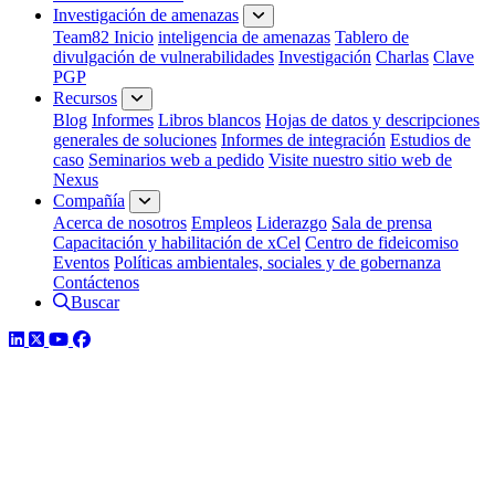
Investigación de amenazas
Team82 Inicio
inteligencia de amenazas
Tablero de
divulgación de vulnerabilidades
Investigación
Charlas
Clave
PGP
Recursos
Blog
Informes
Libros blancos
Hojas de datos y descripciones
generales de soluciones
Informes de integración
Estudios de
caso
Seminarios web a pedido
Visite nuestro sitio web de
Nexus
Compañía
Acerca de nosotros
Empleos
Liderazgo
Sala de prensa
Capacitación y habilitación de xCel
Centro de fideicomiso
Eventos
Políticas ambientales, sociales y de gobernanza
Contáctenos
Buscar
LinkedIn
Twitter
YouTube
Facebook