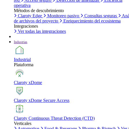
red
Acceso seguro
Detección de amenazas
Eficiencia
operativa
Métodos de descubrimiento
Claroty Edge
Monitoreo pasivo
Consultas seguras
Aná
de archivos del proyecto
Enriquecimiento del ecosistema
Integraciones
Ver todas las integraciones
Industrias
Industrial
Plataforma
Claroty xDome
Claroty xDome Secure Access
Claroty Continuous Threat Detection (CTD)
Verticales
Automotive
Food & Beverage
Pharma & Biotech
Ver 