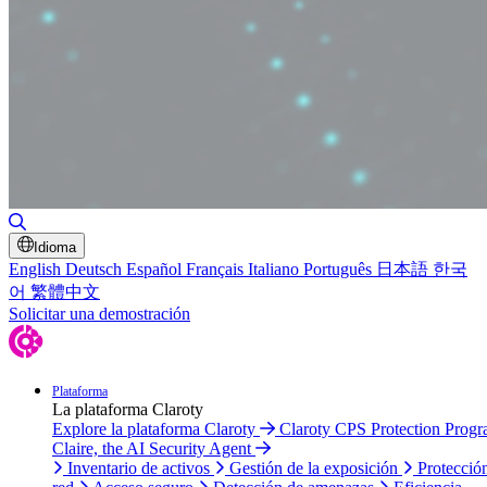
Alternar búsqueda
Idioma
English
Deutsch
Español
Français
Italiano
Português
日本語
한국
어
繁體中文
Solicitar una demostración
Plataforma
La plataforma Claroty
Explore la plataforma Claroty
Claroty CPS Protection Prog
Claire, the AI Security Agent
Inventario de activos
Gestión de la exposición
Protecció