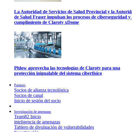
La Autoridad de Servicios de Salud Provincial y la Autori
de Salud Fraser impulsan los procesos de ciberseguridad y 
cumplimiento de Claroty xDome
Phlow aprovecha las tecnologías de Claroty para una
protección inigualable del sistema ciberfísico
Partners
Socios de alianza tecnológica
Socios de canal
Inicio de sesión del socio
Investigación de amenazas
Team82 Inicio
inteligencia de amenazas
Tablero de divulgación de vulnerabilidades