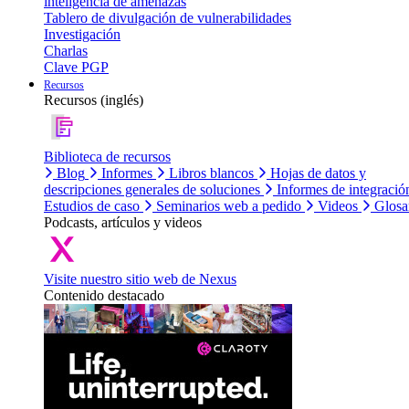
inteligencia de amenazas
Tablero de divulgación de vulnerabilidades
Investigación
Charlas
Clave PGP
Recursos
Recursos (inglés)
Biblioteca de recursos
Blog
Informes
Libros blancos
Hojas de datos y
descripciones generales de soluciones
Informes de integració
Estudios de caso
Seminarios web a pedido
Videos
Glosa
Podcasts, artículos y videos
Visite nuestro sitio web de Nexus
Contenido destacado