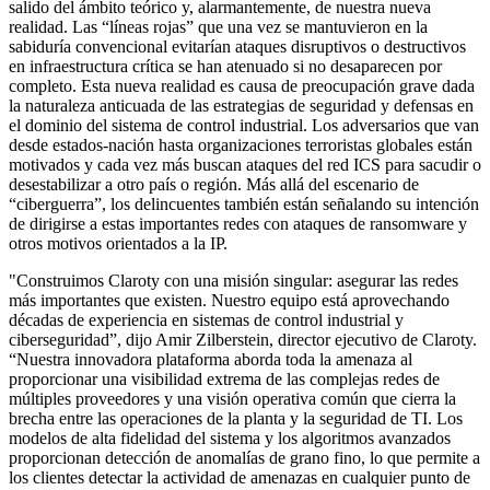
salido del ámbito teórico y, alarmantemente, de nuestra nueva
realidad. Las “líneas rojas” que una vez se mantuvieron en la
sabiduría convencional evitarían ataques disruptivos o destructivos
en infraestructura crítica se han atenuado si no desaparecen por
completo. Esta nueva realidad es causa de preocupación grave dada
la naturaleza anticuada de las estrategias de seguridad y defensas en
el dominio del sistema de control industrial. Los adversarios que van
desde estados-nación hasta organizaciones terroristas globales están
motivados y cada vez más buscan ataques del red ICS para sacudir o
desestabilizar a otro país o región. Más allá del escenario de
“ciberguerra”, los delincuentes también están señalando su intención
de dirigirse a estas importantes redes con ataques de ransomware y
otros motivos orientados a la IP.
"Construimos Claroty con una misión singular: asegurar las redes
más importantes que existen. Nuestro equipo está aprovechando
décadas de experiencia en sistemas de control industrial y
ciberseguridad”, dijo Amir Zilberstein, director ejecutivo de Claroty.
“Nuestra innovadora plataforma aborda toda la amenaza al
proporcionar una visibilidad extrema de las complejas redes de
múltiples proveedores y una visión operativa común que cierra la
brecha entre las operaciones de la planta y la seguridad de TI. Los
modelos de alta fidelidad del sistema y los algoritmos avanzados
proporcionan detección de anomalías de grano fino, lo que permite a
los clientes detectar la actividad de amenazas en cualquier punto de