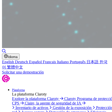
Alternar búsqueda
Idioma
English
Deutsch
Español
Français
Italiano
Português
日本語
한국
어
繁體中文
Solicitar una demostración
Plataforma
La plataforma Claroty
Explore la plataforma Claroty
Claroty Programa de protecci
CPS
Claire, la agente de seguridad de IA
Inventario de activos
Gestión de la exposición
Protecció