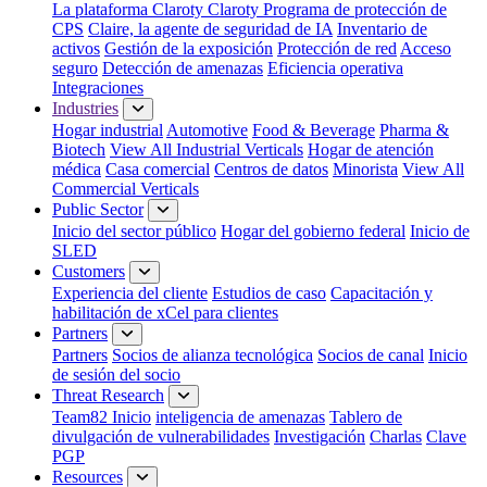
La plataforma Claroty
Claroty Programa de protección de
CPS
Claire, la agente de seguridad de IA
Inventario de
activos
Gestión de la exposición
Protección de red
Acceso
seguro
Detección de amenazas
Eficiencia operativa
Integraciones
Industries
Hogar industrial
Automotive
Food & Beverage
Pharma &
Biotech
View All Industrial Verticals
Hogar de atención
médica
Casa comercial
Centros de datos
Minorista
View All
Commercial Verticals
Public Sector
Inicio del sector público
Hogar del gobierno federal
Inicio de
SLED
Customers
Experiencia del cliente
Estudios de caso
Capacitación y
habilitación de xCel para clientes
Partners
Partners
Socios de alianza tecnológica
Socios de canal
Inicio
de sesión del socio
Threat Research
Team82 Inicio
inteligencia de amenazas
Tablero de
divulgación de vulnerabilidades
Investigación
Charlas
Clave
PGP
Resources