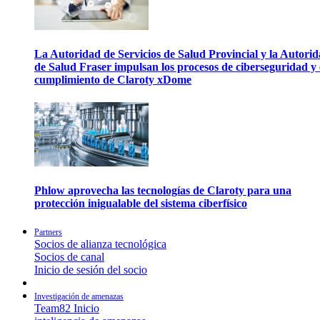
La Autoridad de Servicios de Salud Provincial y la Autori
de Salud Fraser impulsan los procesos de ciberseguridad y 
cumplimiento de Claroty xDome
Phlow aprovecha las tecnologías de Claroty para una
protección inigualable del sistema ciberfísico
Partners
Socios de alianza tecnológica
Socios de canal
Inicio de sesión del socio
Investigación de amenazas
Team82 Inicio