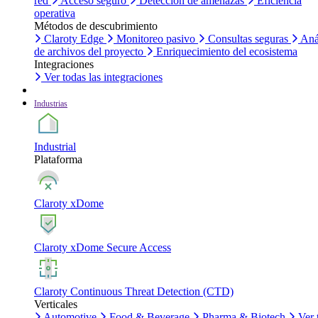
red
Acceso seguro
Detección de amenazas
Eficiencia
operativa
Métodos de descubrimiento
Claroty Edge
Monitoreo pasivo
Consultas seguras
Aná
de archivos del proyecto
Enriquecimiento del ecosistema
Integraciones
Ver todas las integraciones
Industrias
Industrial
Plataforma
Claroty xDome
Claroty xDome Secure Access
Claroty Continuous Threat Detection (CTD)
Verticales
Automotive
Food & Beverage
Pharma & Biotech
Ver 