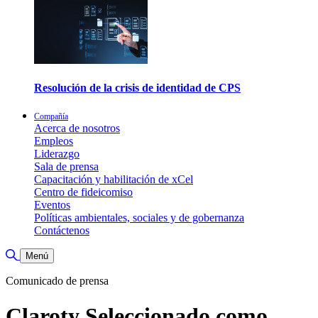
Resolución de la crisis de identidad de CPS
Compañía
Acerca de nosotros
Empleos
Liderazgo
Sala de prensa
Capacitación y habilitación de xCel
Centro de fideicomiso
Eventos
Políticas ambientales, sociales y de gobernanza
Contáctenos
Alternar búsqueda
Menú
Comunicado de prensa
Claroty Seleccionado como