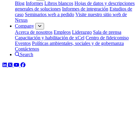
Blog
Informes
Libros blancos
Hojas de datos y descripciones
generales de soluciones
Informes de integración
Estudios de
caso
Seminarios web a pedido
Visite nuestro sitio web de
Nexus
Company
Acerca de nosotros
Empleos
Liderazgo
Sala de prensa
Capacitación y habilitación de xCel
Centro de fideicomiso
Eventos
Políticas ambientales, sociales y de gobernanza
Contáctenos
Search
LinkedIn
Twitter
YouTube
Facebook