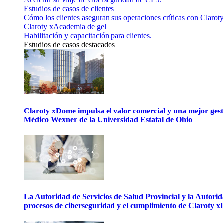
Estudios de casos de clientes
Cómo los clientes aseguran sus operaciones críticas con Claroty
Claroty xAcademia de gel
Habilitación y capacitación para clientes.
Estudios de casos destacados
Claroty xDome impulsa el valor comercial y una mejor gesti
Médico Wexner de la Universidad Estatal de Ohio
La Autoridad de Servicios de Salud Provincial y la Autori
procesos de ciberseguridad y el cumplimiento de Claroty 