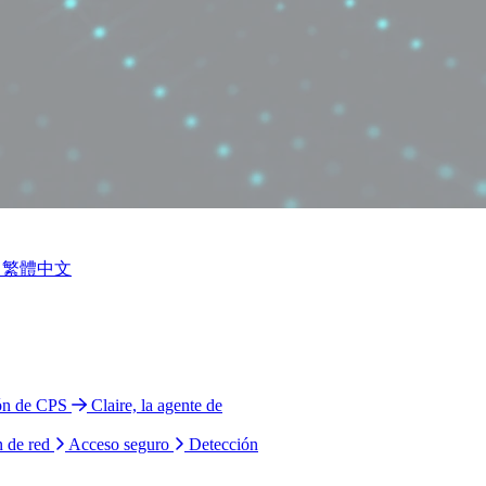
繁體中文
ión de CPS
Claire, la agente de
n de red
Acceso seguro
Detección