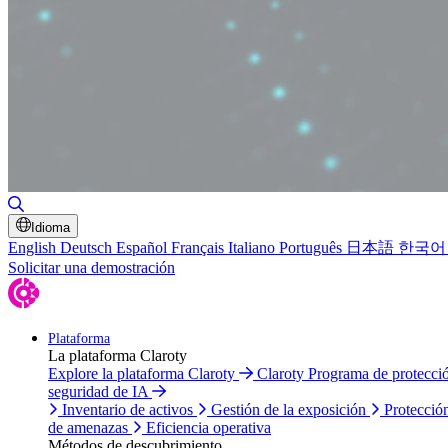
Alternar búsqueda
Idioma
English
Deutsch
Español
Français
Italiano
Português
日本語
한국어
Solicitar una demostración
Plataforma
La plataforma Claroty
Explore la plataforma Claroty
Claroty Programa de protecc
seguridad de IA
Inventario de activos
Gestión de la exposición
Protecció
de amenazas
Eficiencia operativa
Métodos de descubrimiento