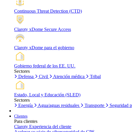
Continuous Threat Detection (CTD)
Claroty xDome Secure Access
Claroty xDome para el gobierno
Gobierno federal de los EE. UU.
Sectores
Defensa
Civil
Atención médica
Tribal
Estado, Local y Educación (SLED)
Sectores
Energía
Agua/aguas residuales
Transporte
Seguridad p
Clientes
Para clientes
Claroty Experiencia del cliente
Acelerar su viaje de ciberseguridad de CPS.