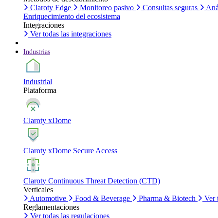
Claroty Edge
Monitoreo pasivo
Consultas seguras
Aná
Enriquecimiento del ecosistema
Integraciones
Ver todas las integraciones
Industrias
Industrial
Plataforma
Claroty xDome
Claroty xDome Secure Access
Claroty Continuous Threat Detection (CTD)
Verticales
Automotive
Food & Beverage
Pharma & Biotech
Ver 
Reglamentaciones
Ver todas las regulaciones