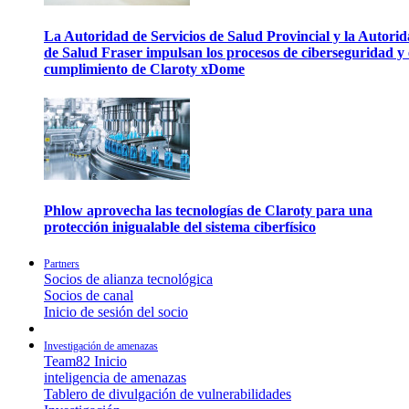
La Autoridad de Servicios de Salud Provincial y la Autori
de Salud Fraser impulsan los procesos de ciberseguridad y 
cumplimiento de Claroty xDome
Phlow aprovecha las tecnologías de Claroty para una
protección inigualable del sistema ciberfísico
Partners
Socios de alianza tecnológica
Socios de canal
Inicio de sesión del socio
Investigación de amenazas
Team82 Inicio
inteligencia de amenazas
Tablero de divulgación de vulnerabilidades