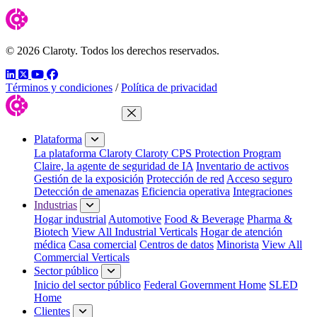
© 2026 Claroty. Todos los derechos reservados.
LinkedIn
Twitter
YouTube
Facebook
Términos y condiciones
/
Política de privacidad
Cerrar menú
Plataforma
La plataforma Claroty
Claroty CPS Protection Program
Claire, la agente de seguridad de IA
Inventario de activos
Gestión de la exposición
Protección de red
Acceso seguro
Detección de amenazas
Eficiencia operativa
Integraciones
Industrias
Hogar industrial
Automotive
Food & Beverage
Pharma &
Biotech
View All Industrial Verticals
Hogar de atención
médica
Casa comercial
Centros de datos
Minorista
View All
Commercial Verticals
Sector público
Inicio del sector público
Federal Government Home
SLED
Home
Clientes