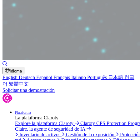
Alternar búsqueda
Idioma
English
Deutsch
Español
Français
Italiano
Português
日本語
한국
어
繁體中文
Solicitar una demostración
Plataforma
La plataforma Claroty
Explore la plataforma Claroty
Claroty CPS Protection Prog
Claire, la agente de seguridad de IA
Inventario de activos
Gestión de la exposición
Protecció