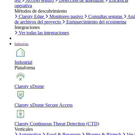
red
Acceso seguro
Detección de amenazas
Eficiencia
operativa
Métodos de descubrimiento
Claroty Edge
Monitoreo pasivo
Consultas seguras
Aná
de archivos del proyecto
Enriquecimiento del ecosistema
Integraciones
Ver todas las integraciones
Industrias
Industrial
Plataforma
Claroty xDome
Claroty xDome Secure Access
Claroty Continuous Threat Detection (CTD)
Verticales
Automotive
Food & Beverage
Pharma & Biotech
Ver 