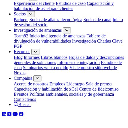
Experiencia del cliente
Estudios de caso
Capacitación y
habilitación de xCel para clientes
Socios
Partners
Socios de alianza tecnológica
Socios de canal
Inicio
de sesión del socio
Investigación de amenazas
Team82 Inicio
inteligencia de amenazas
Tablero de
divulgación de vulnerabilidades
Investigación
Charlas
Clave
PGP
Recursos
Blog
Informes
Libros blancos
Hojas de datos y descripciones
generales de soluciones
Informes de integración
Estudios de
caso
Seminarios web a pedido
Visite nuestro sitio web de
Nexus
Compañía
Acerca de nosotros
Empleos
Liderazgo
Sala de prensa
Capacitación y habilitación de xCel
Centro de fideicomiso
Eventos
Políticas ambientales, sociales y de gobernanza
Contáctenos
Buscar
LinkedIn
Twitter
YouTube
Facebook