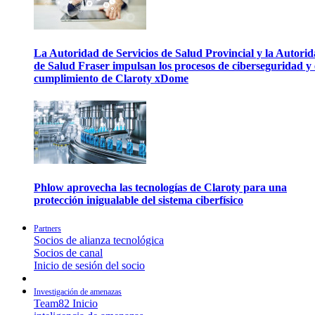
La Autoridad de Servicios de Salud Provincial y la Autori
de Salud Fraser impulsan los procesos de ciberseguridad y 
cumplimiento de Claroty xDome
Phlow aprovecha las tecnologías de Claroty para una
protección inigualable del sistema ciberfísico
Partners
Socios de alianza tecnológica
Socios de canal
Inicio de sesión del socio
Investigación de amenazas
Team82 Inicio