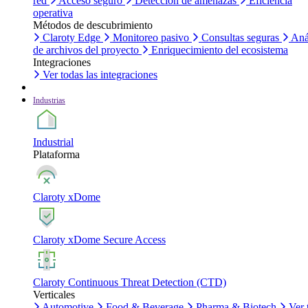
red
Acceso seguro
Detección de amenazas
Eficiencia
operativa
Métodos de descubrimiento
Claroty Edge
Monitoreo pasivo
Consultas seguras
Aná
de archivos del proyecto
Enriquecimiento del ecosistema
Integraciones
Ver todas las integraciones
Industrias
Industrial
Plataforma
Claroty xDome
Claroty xDome Secure Access
Claroty Continuous Threat Detection (CTD)
Verticales
Automotive
Food & Beverage
Pharma & Biotech
Ver 