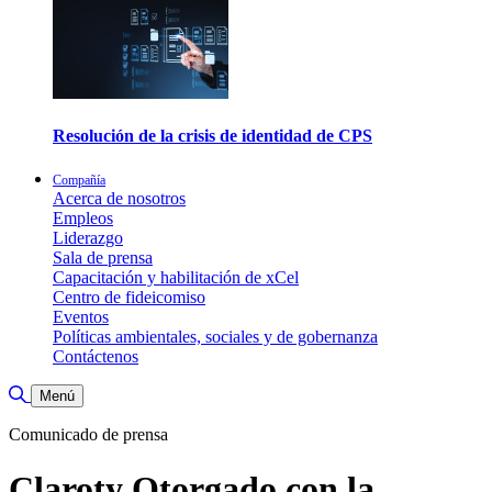
Resolución de la crisis de identidad de CPS
Compañía
Acerca de nosotros
Empleos
Liderazgo
Sala de prensa
Capacitación y habilitación de xCel
Centro de fideicomiso
Eventos
Políticas ambientales, sociales y de gobernanza
Contáctenos
Alternar búsqueda
Menú
Comunicado de prensa
Claroty Otorgado con la