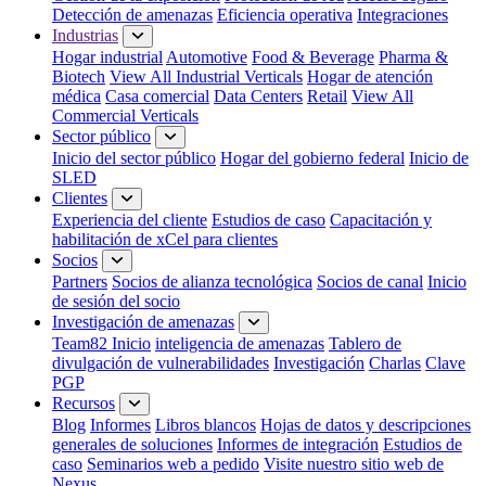
Detección de amenazas
Eficiencia operativa
Integraciones
Industrias
Hogar industrial
Automotive
Food & Beverage
Pharma &
Biotech
View All Industrial Verticals
Hogar de atención
médica
Casa comercial
Data Centers
Retail
View All
Commercial Verticals
Sector público
Inicio del sector público
Hogar del gobierno federal
Inicio de
SLED
Clientes
Experiencia del cliente
Estudios de caso
Capacitación y
habilitación de xCel para clientes
Socios
Partners
Socios de alianza tecnológica
Socios de canal
Inicio
de sesión del socio
Investigación de amenazas
Team82 Inicio
inteligencia de amenazas
Tablero de
divulgación de vulnerabilidades
Investigación
Charlas
Clave
PGP
Recursos
Blog
Informes
Libros blancos
Hojas de datos y descripciones
generales de soluciones
Informes de integración
Estudios de
caso
Seminarios web a pedido
Visite nuestro sitio web de
Nexus