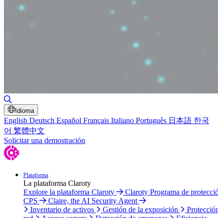
Alternar búsqueda
Idioma
English
Deutsch
Español
Français
Italiano
Português
日本語
한국
어
繁體中文
Solicitar una demostración
Plataforma
La plataforma Claroty
Explore la plataforma Claroty
Claroty Programa de protecci
CPS
Claire, the AI Security Agent
Inventario de activos
Gestión de la exposición
Protecció