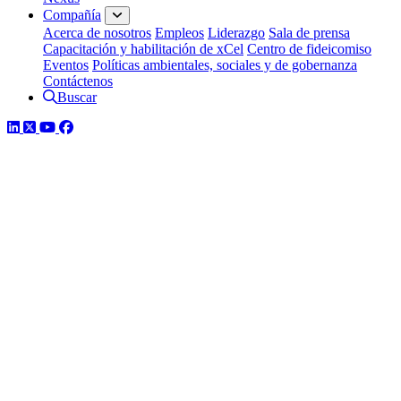
Compañía
Acerca de nosotros
Empleos
Liderazgo
Sala de prensa
Capacitación y habilitación de xCel
Centro de fideicomiso
Eventos
Políticas ambientales, sociales y de gobernanza
Contáctenos
Buscar
LinkedIn
Twitter
YouTube
Facebook