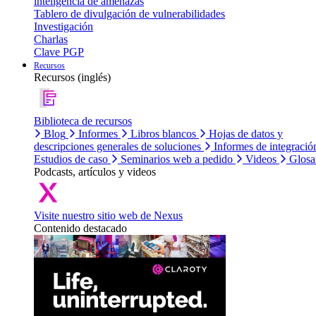
inteligencia de amenazas
Tablero de divulgación de vulnerabilidades
Investigación
Charlas
Clave PGP
Recursos
Recursos (inglés)
Biblioteca de recursos
Blog
Informes
Libros blancos
Hojas de datos y
descripciones generales de soluciones
Informes de integració
Estudios de caso
Seminarios web a pedido
Videos
Glosa
Podcasts, artículos y videos
Visite nuestro sitio web de Nexus
Contenido destacado