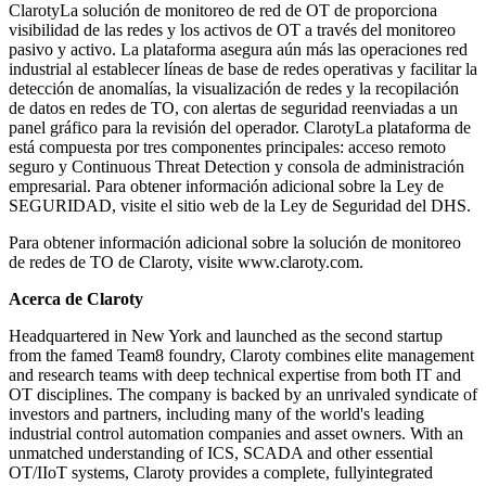
ClarotyLa solución de monitoreo de red de OT de proporciona
visibilidad de las redes y los activos de OT a través del monitoreo
pasivo y activo. La plataforma asegura aún más las operaciones red
industrial al establecer líneas de base de redes operativas y facilitar la
detección de anomalías, la visualización de redes y la recopilación
de datos en redes de TO, con alertas de seguridad reenviadas a un
panel gráfico para la revisión del operador. ClarotyLa plataforma de
está compuesta por tres componentes principales: acceso remoto
seguro y Continuous Threat Detection y consola de administración
empresarial. Para obtener información adicional sobre la Ley de
SEGURIDAD, visite el sitio web de la Ley de Seguridad del DHS.
Para obtener información adicional sobre la solución de monitoreo
de redes de TO de Claroty, visite www.claroty.com.
Acerca de Claroty
Headquartered in New York and launched as the second startup
from the famed Team8 foundry, Claroty combines elite management
and research teams with deep technical expertise from both IT and
OT disciplines. The company is backed by an unrivaled syndicate of
investors and partners, including many of the world's leading
industrial control automation companies and asset owners. With an
unmatched understanding of ICS, SCADA and other essential
OT/IIoT systems, Claroty provides a complete, fullyintegrated