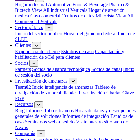
Hogar industrial
Automotive
Food & Beverage
Pharma &
Biotech
View All Industrial Verticals
Hogar de atención
médica
Casa comercial
Centros de datos
Minorista
View All
Commercial Verticals
Sector público
Inicio del sector público
Hogar del gobierno federal
Inicio de
SLED
Clientes
Experiencia del cliente
Estudios de caso
Capacitación y
habilitación de xCel para clientes
Socios
Partners
Socios de alianza tecnológica
Socios de canal
Inicio
de sesión del socio
Investigación de amenazas
Team82 Inicio
inteligencia de amenazas
Tablero de
divulgación de vulnerabilidades
Investigación
Charlas
Clave
PGP
Recursos
Blog
Informes
Libros blancos
Hojas de datos y descripciones
generales de soluciones
Informes de integración
Estudios de
caso
Seminarios web a pedido
Visite nuestro sitio web de
Nexus
Compañía
Acerca de nosotros
Empleos
Liderazgo
Sala de prensa