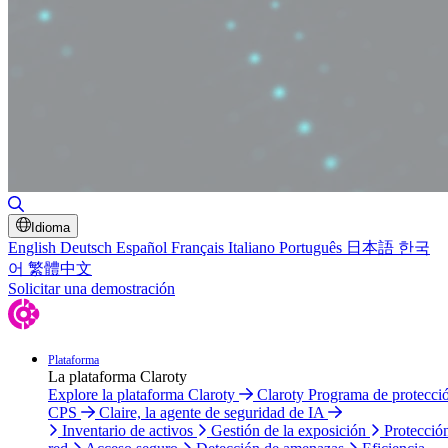
Alternar búsqueda
Idioma
English
Deutsch
Español
Français
Italiano
Português
日本語
한국
어
繁體中文
Solicitar una demostración
Plataforma
La plataforma Claroty
Explore la plataforma Claroty
Claroty Programa de protecci
CPS
Claire, la agente de seguridad de IA
Inventario de activos
Gestión de la exposición
Protecció