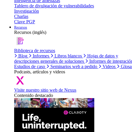
inteligencia de amenazas
Tablero de divulgación de vulnerabilidades
Investigación
Charlas
Clave PGP
Recursos
Recursos (inglés)
Biblioteca de recursos
Blog
Informes
Libros blancos
Hojas de datos y
descripciones generales de soluciones
Informes de integració
Estudios de caso
Seminarios web a pedido
Videos
Glosa
Podcasts, artículos y videos
Visite nuestro sitio web de Nexus
Contenido destacado