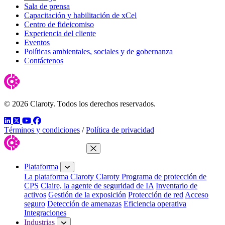
Sala de prensa
Capacitación y habilitación de xCel
Centro de fideicomiso
Experiencia del cliente
Eventos
Políticas ambientales, sociales y de gobernanza
Contáctenos
© 2026 Claroty. Todos los derechos reservados.
LinkedIn
Twitter
YouTube
Facebook
Términos y condiciones
/
Política de privacidad
Cerrar menú
Plataforma
La plataforma Claroty
Claroty Programa de protección de
CPS
Claire, la agente de seguridad de IA
Inventario de
activos
Gestión de la exposición
Protección de red
Acceso
seguro
Detección de amenazas
Eficiencia operativa
Integraciones
Industrias