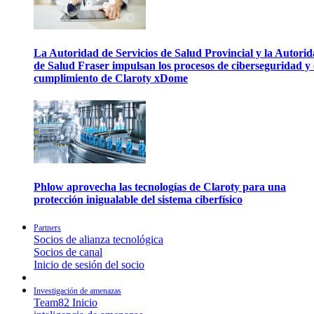
La Autoridad de Servicios de Salud Provincial y la Autori
de Salud Fraser impulsan los procesos de ciberseguridad y 
cumplimiento de Claroty xDome
Phlow aprovecha las tecnologías de Claroty para una
protección inigualable del sistema ciberfísico
Partners
Socios de alianza tecnológica
Socios de canal
Inicio de sesión del socio
Investigación de amenazas
Team82 Inicio