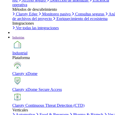
red
Acceso seguro
Detección de amenazas
Eficiencia
operativa
Métodos de descubrimiento
Claroty Edge
Monitoreo pasivo
Consultas seguras
Aná
de archivos del proyecto
Enriquecimiento del ecosistema
Integraciones
Ver todas las integraciones
Industrias
Industrial
Plataforma
Claroty xDome
Claroty xDome Secure Access
Claroty Continuous Threat Detection (CTD)
Verticales
Automotive
Food & Beverage
Pharma & Biotech
Ver 