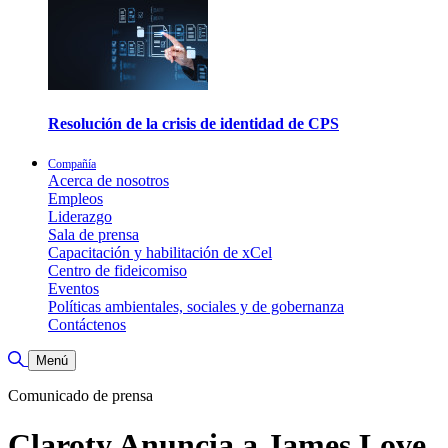
Resolución de la crisis de identidad de CPS
Compañía
Acerca de nosotros
Empleos
Liderazgo
Sala de prensa
Capacitación y habilitación de xCel
Centro de fideicomiso
Eventos
Políticas ambientales, sociales y de gobernanza
Contáctenos
Alternar búsqueda
Menú
Comunicado de prensa
Claroty Anuncia a James Love