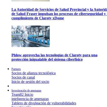
La Autoridad de Servicios de Salud Provincial y la Autori
de Salud Fraser impulsan los procesos de ciberseguridad y 
cumplimiento de Claroty xDome
Phlow aprovecha las tecnologías de Claroty para una
protección inigualable del sistema ciberfísico
Partners
Socios de alianza tecnológica
Socios de canal
Inicio de sesión del socio
Investigación de amenazas
Team82 Inicio
inteligencia de amenazas
Tablero de divulgación de vulnerabilidades