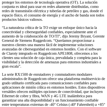
proteger los entornos de tecnología operativa (OT). La solución
conjunta es ideal para usar en redes altamente distribuidas, como
redes de transmisión eléctrica y tuberías de petróleo y gas, donde el
espacio físico, el consumo de energía y el ancho de banda son todos
productos básicos valiosos.
“La naturaleza crítica de la TO exige un enfoque único hacia la
conectividad y ciberseguridad confiables, especialmente ante el
aumento de la colaboración de TO/TI”, dijo Jeremy Bryant, Gerente
General de Siemens Ruggedcom. “Queríamos proporcionar a
nuestros clientes una manera fácil de implementar soluciones
avanzadas de ciberseguridad en entornos hostiles. Con el software
de Claroty integrado en Ruggedcom APE1808, ofrecemos a los
clientes una solución de caja única, prevalidada y completa para la
visibilidad y la detección de amenazas para entornos industriales a
gran escala”.
La serie RX1500 de enrutadores y conmutadores modulares
administrados de Ruggedcom ofrece una plataforma multiservicio de
grado utilitario certificada para comunicaciones confiables para
aplicaciones de misión crítica en entornos hostiles. Estos dispositivos
versátiles ofrecen múltiples opciones de conectividad, que incluyen
Ethernet de cobre y fibra, WAN y 4G LTE inalámbrica para
garantizar una alta disponibilidad y un funcionamiento confiable
entre temperaturas extremas de -40° Celsius (-40º Fahrenheit) a +85°