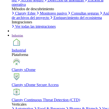
red
Acceso seguro
Detección de amenazas
Eficiencia
operativa
Métodos de descubrimiento
Claroty Edge
Monitoreo pasivo
Consultas seguras
Aná
de archivos del proyecto
Enriquecimiento del ecosistema
Integraciones
Ver todas las integraciones
Industrias
Industrial
Plataforma
Claroty xDome
Claroty xDome Secure Access
Claroty Continuous Threat Detection (CTD)
Verticales
Automotive
Food & Beverage
Pharma & Biotech
Ver 