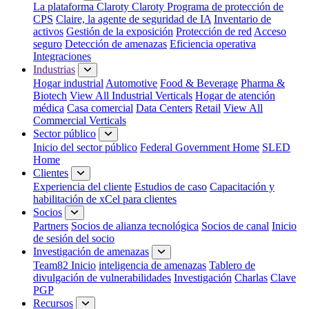
La plataforma Claroty
Claroty Programa de protección de
CPS
Claire, la agente de seguridad de IA
Inventario de
activos
Gestión de la exposición
Protección de red
Acceso
seguro
Detección de amenazas
Eficiencia operativa
Integraciones
Industrias
Hogar industrial
Automotive
Food & Beverage
Pharma &
Biotech
View All Industrial Verticals
Hogar de atención
médica
Casa comercial
Data Centers
Retail
View All
Commercial Verticals
Sector público
Inicio del sector público
Federal Government Home
SLED
Home
Clientes
Experiencia del cliente
Estudios de caso
Capacitación y
habilitación de xCel para clientes
Socios
Partners
Socios de alianza tecnológica
Socios de canal
Inicio
de sesión del socio
Investigación de amenazas
Team82 Inicio
inteligencia de amenazas
Tablero de
divulgación de vulnerabilidades
Investigación
Charlas
Clave
PGP
Recursos