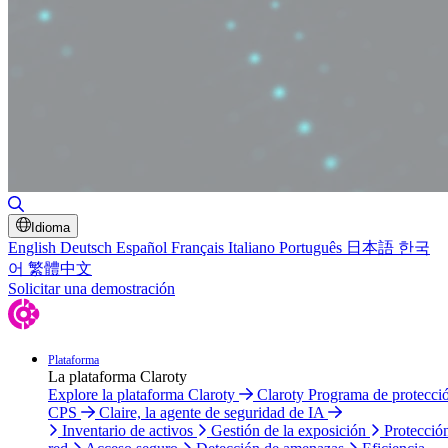
Alternar búsqueda
Idioma
English
Deutsch
Español
Français
Italiano
Português
日本語
한국
어
繁體中文
Solicitar una demostración
Plataforma
La plataforma Claroty
Explore la plataforma Claroty
Claroty Programa de protecci
CPS
Claire, la agente de seguridad de IA
Inventario de activos
Gestión de la exposición
Protecció