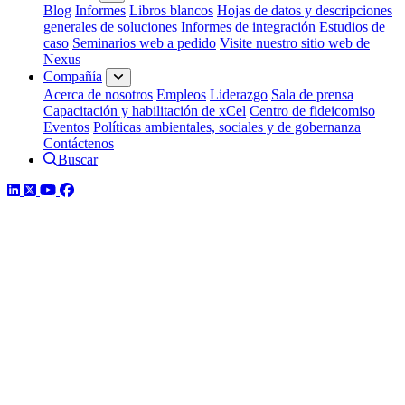
Blog
Informes
Libros blancos
Hojas de datos y descripciones
generales de soluciones
Informes de integración
Estudios de
caso
Seminarios web a pedido
Visite nuestro sitio web de
Nexus
Compañía
Acerca de nosotros
Empleos
Liderazgo
Sala de prensa
Capacitación y habilitación de xCel
Centro de fideicomiso
Eventos
Políticas ambientales, sociales y de gobernanza
Contáctenos
Buscar
LinkedIn
Twitter
YouTube
Facebook