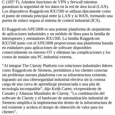
C (185º F). Admiten funciones de VPN y firewall mientras
garantizan la seguridad de los datos en la red de área local (LAN).
Los dispositivos Ruggedcom RX1500 se utilizan típicamente como
el punto de entrada principal entre la LAN y la WAN, formando una
puerta de enlace segura al sistema de control industrial (ICS).
El Ruggedcom APE1808 es una potente plataforma de alojamiento
de aplicaciones industriales y un módulo de línea para la familia de
interruptores y enrutadores RX1500. La familia Ruggedcom
RX1500 junto con el APE1808 proporcionan una plataforma basada
en estándares para aplicaciones de software disponibles
comercialmente en entorno OT y eliminan las complicaciones y los
costos de instalar una PC industrial externa.
"Al integrar The Claroty Platform con soluciones industriales líderes
como Ruggedcom de Siemens, permitimos a los clientes conectar
sin problemas nuestra plataforma con su infraestructura existente,
logrando así una ciberseguridad industrial efectiva sin la costosa
carga de una curva de aprendizaje pronunciada o una pila de
tecnología incompatible", dijo Keith Carter, vicepresidente de
Canales y Alianzas Mundiales de Claroty. "La combinación del
software de Claroty y el hardware de automatización industrial de
Siemens simplifica la implementación dentro de la infraestructura de
red existente y acelera el tiempo de obtención de valor para los
clientes".