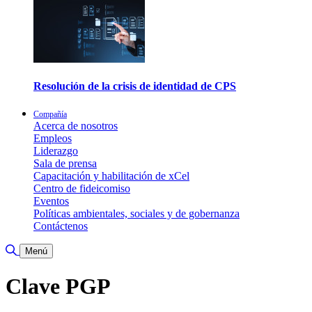
Resolución de la crisis de identidad de CPS
Compañía
Acerca de nosotros
Empleos
Liderazgo
Sala de prensa
Capacitación y habilitación de xCel
Centro de fideicomiso
Eventos
Políticas ambientales, sociales y de gobernanza
Contáctenos
Alternar búsqueda
Menú
Clave PGP