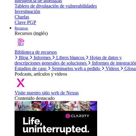
inteligencia de amenazas
Tablero de divulgación de vulnerabilidades
Investigación
Charlas
Clave PGP
Recursos
Recursos (inglés)
Biblioteca de recursos
Blog
Informes
Libros blancos
Hojas de datos y
descripciones generales de soluciones
Informes de integració
Estudios de caso
Seminarios web a pedido
Videos
Glosa
Podcasts, artículos y videos
Visite nuestro sitio web de Nexus
Contenido destacado