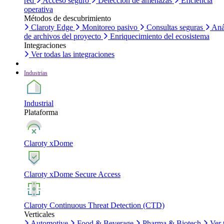
red
Acceso seguro
Detección de amenazas
Eficiencia
operativa
Métodos de descubrimiento
Claroty Edge
Monitoreo pasivo
Consultas seguras
Aná
de archivos del proyecto
Enriquecimiento del ecosistema
Integraciones
Ver todas las integraciones
Industrias
Industrial
Plataforma
Claroty xDome
Claroty xDome Secure Access
Claroty Continuous Threat Detection (CTD)
Verticales
Automotive
Food & Beverage
Pharma & Biotech
Ver 