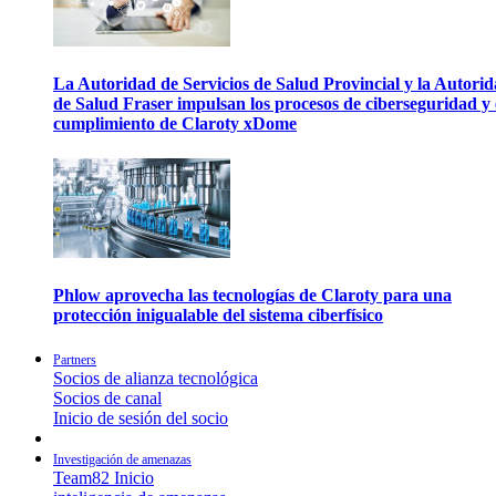
La Autoridad de Servicios de Salud Provincial y la Autori
de Salud Fraser impulsan los procesos de ciberseguridad y 
cumplimiento de Claroty xDome
Phlow aprovecha las tecnologías de Claroty para una
protección inigualable del sistema ciberfísico
Partners
Socios de alianza tecnológica
Socios de canal
Inicio de sesión del socio
Investigación de amenazas
Team82 Inicio