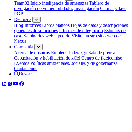
Team82 Inicio
inteligencia de amenazas
Tablero de
divulgación de vulnerabilidades
Investigación
Charlas
Clave
PGP
Recursos
Blog
Informes
Libros blancos
Hojas de datos y descripciones
generales de soluciones
Informes de integración
Estudios de
caso
Seminarios web a pedido
Visite nuestro sitio web de
Nexus
Compañía
Acerca de nosotros
Empleos
Liderazgo
Sala de prensa
Capacitación y habilitación de xCel
Centro de fideicomiso
Eventos
Políticas ambientales, sociales y de gobernanza
Contáctenos
Buscar
LinkedIn
Twitter
YouTube
Facebook