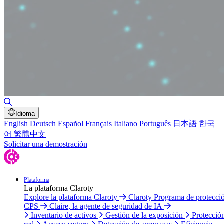
Alternar búsqueda
Idioma
English
Deutsch
Español
Français
Italiano
Português
日本語
한국
어
繁體中文
Solicitar una demostración
Plataforma
La plataforma Claroty
Explore la plataforma Claroty
Claroty Programa de protecci
CPS
Claire, la agente de seguridad de IA
Inventario de activos
Gestión de la exposición
Protecció