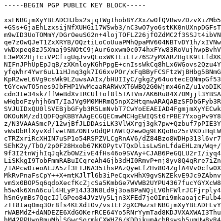
-----BEGIN PGP PUBLIC KEY BLOCK-----

xsFNBGjmXyYBEADCHJbs2sjqTWg1hob8YZXxZw0fQVBwvZDzvXiZMb5
+GSs+GjaEhLzxsijNfXUHGi17WSwb3/nC3wO7yo6stKK0nUXnpDGFsT
m9wID3UoTOMmY/DGrOeuSG2n+4lojTOFLZ26jfOZdMC2f3SSJt4ibVN
qe7zOwQJeT1ZxXRYB/OQztiLoCoUuaPMhQpaMV604NBTvDY1h/xIVNw
vWDxpeq8zJ5Xmaj9SNOtC9jAur6oxwm0c074hxFYw83RoVujhwpBvhV
E3eMX2Hj+ciVPCfigUqJvvQEoxWKTEiLTz76S2yMXARZHgtK9tLfdXK
NIFnJPhUpEpJqB/zXKnloyKGhPpgE+cnIssWkCq8hLx6WGovs2Qzu4Y
yfqWhr4Ywr6uL1iHJnq3gk7IG6xvPOr/xFqBByFCSFtzWjBHbg5BNmG
KpR2weL6Vg9csWk9LZuwsAAIx/bHUIIyC/gkgZy64uotecEQNmpGf53
tGYcwwTO5nes9JbFHP1VwMcaaRARWvXT6WBQ2G0Wjmx46nZ/u1voDIK
cdn3Ie34sk7ffWeBdXv1RCUl+of8l5TATVm7AK6Ru84X70Mjjl3YBSA
wHqboFzyhjh6mT/IaJVg9M0MHRmQ5npX2HtqnwARAQABzSFDbGFyb3R
SVJUIDxQU0lSVEBjbGFyb3R5LmNvbT7CwYoEEAEIAD4FgmjmXyYECwk
OKOuNM/zd1QDFQgKBBYAAgECGQECmwMCHgEWIQSt0rPBE7YxogPv9Y8
z/N3VAAASmcP/12wjBfJLDDAsiLK3VlWXrgj3gk7pw+Qzbuf7pPIE3Y
vWsDbRlXyvXdfvetN8ZONtvOdQPTAWtQ2ew0g9LKQoBo25rVKDiHqEW
cTRZxriRcXHIN7uSP1o54RSPZVLCgRnAV6/dZ84Bzo8WDHp313l6vr7
SEhK2y/TbO/2p0F28Hxob67KKOPytvTQxDlisLwSnLfdaEHLzm/Wq+/
9f3I2tnWjhIqJqkZbOWZivE4fHs46o9SVAy+CJAB6PeGQLU2rI/iyq4
LiSKkgI9TobFmmRABuICqreAh4Gjb3dHI0RmvP+nj8yv8Q4qRre7iZn
/1APcwDieoAEJA5zf3FTJNA351hsPAzQyeLfZHv8O4ZgfA4Vv0cfw0X
MkRvPnaFsCpY++X+mtKJlTl6b3iPeCqxvHhX9gvSNZEkvE9Jc9ZAbnv
vmSx0BOP5q6qdoXecfKcZjcSa5KmbGe7WVWB2UYPU4367fucYGYXcW8
h5w4k6XnA6cul4HLyP14J33N8Ld9j3oa8PaNQjLV0hFWlrJCFjrply4
hSnGymBs7QqcIJlGPeo84JVzVy5Ljn3XFEd7jeOImi9mkaoajcFulb4
zTT8IaqOmq3Or8fs4KEXd1Ov/vs1EF2gXCMwzsFNBGjmXyYBEADFLvY
rWABMdZ+dANDEZE6XdGOKerRCE64Yo5RNrYymTad8KDJVXAXWAI3Thu
hM42PPUwoRmuMblSGwcSormkCXWHZ6/KDDikumAcbRswsb5umUw8yR4