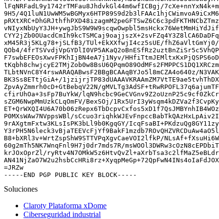
lFqNRFadL9y1742rTMFau8JhdvkGl44m6wfICBgj/7cXe+nnYxN4k+m
9H5/4Q1luN1UwWM5wBGMyx6HTP89S9d2b3lFAAc1hjCWimvoA9iCxM6
pRXtXRC+DhGRJthfhPXD48izagmM2peGFTSwZ6C6c3pdFKTHNCbZTmz
vNIyxNbUyY3JH+ywgJbS9W9W9scqwOwpbl5msHckx76WetMmHiYdJif
CYY2jZb0OUacdCmIh9kcTSMCaj9oajjszX+2svFZq4Y3Z8lCA6DaDFq
xM45R3j5KLg78+jSLfB3/TUl+EkXXfwjI4cz5sUE/fhZ6aVltGmYj0/
QOb4/4frTSVvdjVpGYDlI0VP5AKaQ2oBnESfRz2uztBnZiSr5c5VhQP
F7swbEFEOsXwvFPKhIjBN4eA7j1Nyv/HHfiTtmJEMltxKxPjQSPS6oD
tKqbh8chwjcyE2TMjZob0w8BsU6QPqmO89OdMFs2FMPPCS1DQ1XRCzm
TLbtNVnC8Y4rswARAQABwsF2BBgBCAAqBYJo5l8mCZA4o640z/N3VAK
BK3Ss8ETtjGiA+/1jzijrjTP83dUAAAVKRAAmZM7VtTE9ae5tvhThDX
ZpvAyZmmrh0cD+GtBebqV22N/gMVLTg3AdSF+tRwRPOFL37q6ajumTF
cfirUhOa+3sFp7BuYkW/lqN9hcbc9GeCVGnv9Z2oUznP25c9cf0ZkCr
sZGM6NwpMmUzkCLqOmFV/BexSOj/1Rx5UrI3yWsqm4kDZVa2f3CvpKy
ET+QrWXQI4U6A70b06zRepx6TbDcpvCxfos5xD1f7QsJMBYnhIB4WOz
P0MXsWAw7NVppsWBl/sCcuo3riqhkWJEvFnpccBabTkQAzHxLpAiv2I
9rAXgtmFxtw3KLsIsPK3bLl9b0KgqGY/IcqFsaBI+PKdzuQg8GY11zy
Y3rPH5N6leck3vBjaTEEVcFjYf9BakF1mzdb7ROvQHZVRCDuAw4aO5l
B8+bXRl3v+WrtZspShW9STTVPqXgvCaeVOI2lfkP/NLsAf+fXsuHi6W
60g2mTh5NK7WnqFnl9H7j0dr7mds7R/msWOOl3DWRw3cOzN8cEPDbiT
krJOxOprZl/ryRtv4N7OMkW5z6HtvQvZl+aXrbTsa3c2lfMaZ5eBLdr
AN41NjZaO7W2u2hsbCcHRi8rz+XyqpMeGp+72QpFwN4INs4oIaFdJOX
=JRZw

-----END PGP PUBLIC KEY BLOCK-----
Soluciones
Claroty Plataforma xDome
Ciberseguridad industrial