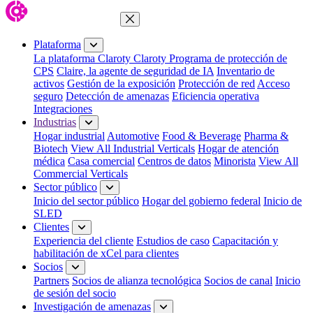
Cerrar menú
Plataforma
La plataforma Claroty
Claroty Programa de protección de
CPS
Claire, la agente de seguridad de IA
Inventario de
activos
Gestión de la exposición
Protección de red
Acceso
seguro
Detección de amenazas
Eficiencia operativa
Integraciones
Industrias
Hogar industrial
Automotive
Food & Beverage
Pharma &
Biotech
View All Industrial Verticals
Hogar de atención
médica
Casa comercial
Centros de datos
Minorista
View All
Commercial Verticals
Sector público
Inicio del sector público
Hogar del gobierno federal
Inicio de
SLED
Clientes
Experiencia del cliente
Estudios de caso
Capacitación y
habilitación de xCel para clientes
Socios
Partners
Socios de alianza tecnológica
Socios de canal
Inicio
de sesión del socio
Investigación de amenazas