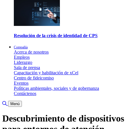
Resolución de la crisis de identidad de CPS
Compañía
Acerca de nosotros
Empleos
Liderazgo
Sala de prensa
Capacitación y habilitación de xCel
Centro de fideicomiso
Eventos
Políticas ambientales, sociales y de gobernanza
Contáctenos
Alternar búsqueda
Menú
Descubrimiento de dispositivos
para entornos de atención