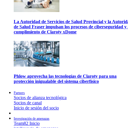
La Autoridad de Servicios de Salud Provincial y la Autori
de Salud Fraser impulsan los procesos de ciberseguridad y 
cumplimiento de Claroty xDome
Phlow aprovecha las tecnologías de Claroty para una
protección inigualable del sistema ciberfísico
Partners
Socios de alianza tecnológica
Socios de canal
Inicio de sesión del socio
Investigación de amenazas
Team82 Inicio