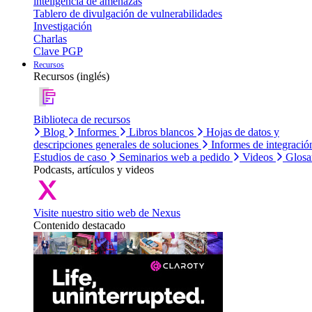
inteligencia de amenazas
Tablero de divulgación de vulnerabilidades
Investigación
Charlas
Clave PGP
Recursos
Recursos (inglés)
Biblioteca de recursos
Blog
Informes
Libros blancos
Hojas de datos y
descripciones generales de soluciones
Informes de integració
Estudios de caso
Seminarios web a pedido
Videos
Glosa
Podcasts, artículos y videos
Visite nuestro sitio web de Nexus
Contenido destacado