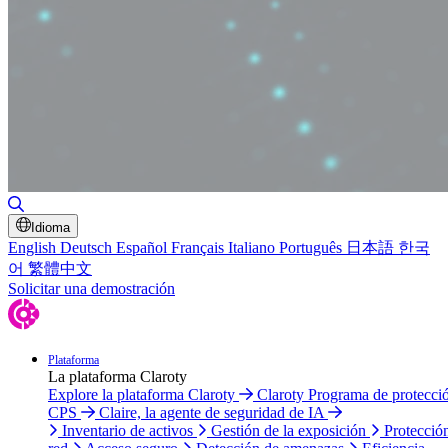
Alternar búsqueda
Idioma
English
Deutsch
Español
Français
Italiano
Português
日本語
한국
어
繁體中文
Solicitar una demostración
Plataforma
La plataforma Claroty
Explore la plataforma Claroty
Claroty Programa de protecci
CPS
Claire, la agente de seguridad de IA
Inventario de activos
Gestión de la exposición
Protecció