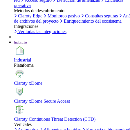
red
Acceso seguro
Detección de amenazas
Eficiencia
operativa
Métodos de descubrimiento
Claroty Edge
Monitoreo pasivo
Consultas seguras
Aná
de archivos del proyecto
Enriquecimiento del ecosistema
Integraciones
Ver todas las integraciones
Industrias
Industrial
Plataforma
Claroty xDome
Claroty xDome Secure Access
Claroty Continuous Threat Detection (CTD)
Verticales
Automotriz
Alimentos y bebidas
Farmacia y biotecnolog