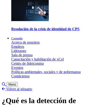
Resolución de la crisis de identidad de CPS
Compañía
Acerca de nosotros
Empleos
Liderazgo
Sala de prensa
Capacitación y habilitación de xCel
Centro de fideicomiso
Eventos
Políticas ambientales, sociales y de gobernanza
Contáctenos
Alternar búsqueda
Menú
Volver al glosario
¿Qué es la detección de