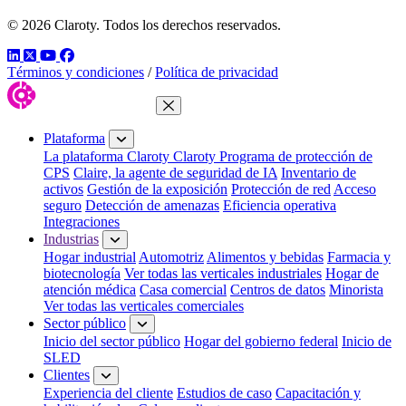
© 2026 Claroty. Todos los derechos reservados.
LinkedIn
Twitter
YouTube
Facebook
Términos y condiciones
/
Política de privacidad
Cerrar menú
Plataforma
La plataforma Claroty
Claroty Programa de protección de
CPS
Claire, la agente de seguridad de IA
Inventario de
activos
Gestión de la exposición
Protección de red
Acceso
seguro
Detección de amenazas
Eficiencia operativa
Integraciones
Industrias
Hogar industrial
Automotriz
Alimentos y bebidas
Farmacia y
biotecnología
Ver todas las verticales industriales
Hogar de
atención médica
Casa comercial
Centros de datos
Minorista
Ver todas las verticales comerciales
Sector público
Inicio del sector público
Hogar del gobierno federal
Inicio de
SLED
Clientes
Experiencia del cliente
Estudios de caso
Capacitación y