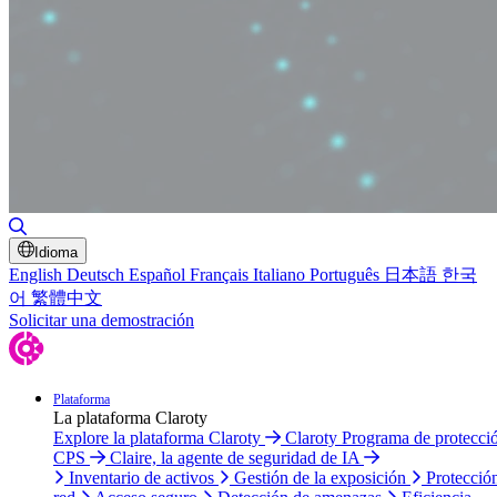
Alternar búsqueda
Idioma
English
Deutsch
Español
Français
Italiano
Português
日本語
한국
어
繁體中文
Solicitar una demostración
Plataforma
La plataforma Claroty
Explore la plataforma Claroty
Claroty Programa de protecci
CPS
Claire, la agente de seguridad de IA
Inventario de activos
Gestión de la exposición
Protecció