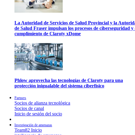
La Autoridad de Servicios de Salud Provincial y la Autori
de Salud Fraser impulsan los procesos de ciberseguridad y 
cumplimiento de Claroty xDome
Phlow aprovecha las tecnologías de Claroty para una
protección inigualable del sistema ciberfísico
Partners
Socios de alianza tecnológica
Socios de canal
Inicio de sesión del socio
Investigación de amenazas
Team82 Inicio