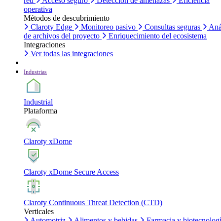
red
Acceso seguro
Detección de amenazas
Eficiencia
operativa
Métodos de descubrimiento
Claroty Edge
Monitoreo pasivo
Consultas seguras
Aná
de archivos del proyecto
Enriquecimiento del ecosistema
Integraciones
Ver todas las integraciones
Industrias
Industrial
Plataforma
Claroty xDome
Claroty xDome Secure Access
Claroty Continuous Threat Detection (CTD)
Verticales
Automotriz
Alimentos y bebidas
Farmacia y biotecnolog