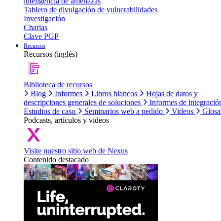
inteligencia de amenazas
Tablero de divulgación de vulnerabilidades
Investigación
Charlas
Clave PGP
Recursos
Recursos (inglés)
Biblioteca de recursos
Blog
Informes
Libros blancos
Hojas de datos y
descripciones generales de soluciones
Informes de integració
Estudios de caso
Seminarios web a pedido
Videos
Glosa
Podcasts, artículos y videos
Visite nuestro sitio web de Nexus
Contenido destacado