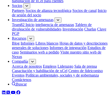
habilitación de xCel para clientes
Socios
Partners
Socios de alianza tecnológica
Socios de canal
Inicio
de sesión del socio
Investigación de amenazas
Team82 Inicio
inteligencia de amenazas
Tablero de
divulgación de vulnerabilidades
Investigación
Charlas
Clave
PGP
Recursos
Blog
Informes
Libros blancos
Hojas de datos y descripciones
generales de soluciones
Informes de integración
Estudios de
caso
Seminarios web a pedido
Visite nuestro sitio web de
Nexus
Compañía
Acerca de nosotros
Empleos
Liderazgo
Sala de prensa
Capacitación y habilitación de xCel
Centro de fideicomiso
Eventos
Políticas ambientales, sociales y de gobernanza
Contáctenos
Buscar
LinkedIn
Twitter
YouTube
Facebook