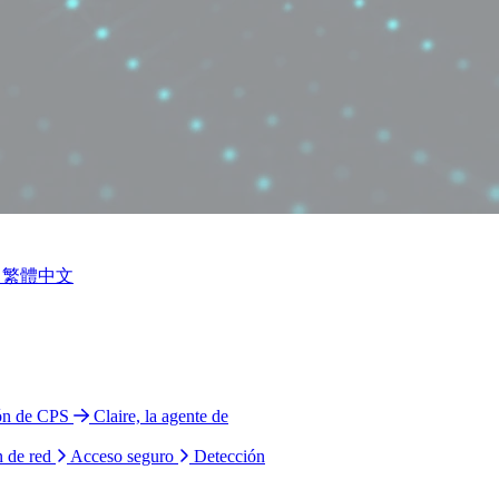
繁體中文
ión de CPS
Claire, la agente de
n de red
Acceso seguro
Detección