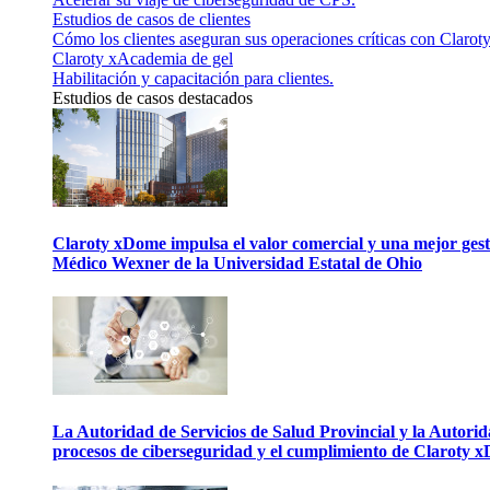
Estudios de casos de clientes
Cómo los clientes aseguran sus operaciones críticas con Claroty
Claroty xAcademia de gel
Habilitación y capacitación para clientes.
Estudios de casos destacados
Claroty xDome impulsa el valor comercial y una mejor gesti
Médico Wexner de la Universidad Estatal de Ohio
La Autoridad de Servicios de Salud Provincial y la Autori
procesos de ciberseguridad y el cumplimiento de Claroty 