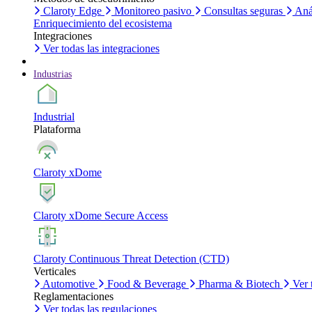
Claroty Edge
Monitoreo pasivo
Consultas seguras
Aná
Enriquecimiento del ecosistema
Integraciones
Ver todas las integraciones
Industrias
Industrial
Plataforma
Claroty xDome
Claroty xDome Secure Access
Claroty Continuous Threat Detection (CTD)
Verticales
Automotive
Food & Beverage
Pharma & Biotech
Ver 
Reglamentaciones
Ver todas las regulaciones