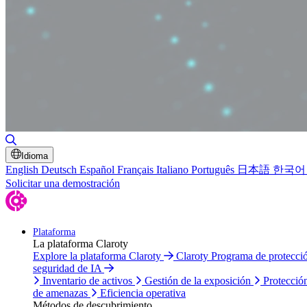
Alternar búsqueda
Idioma
English
Deutsch
Español
Français
Italiano
Português
日本語
한국어
Solicitar una demostración
Plataforma
La plataforma Claroty
Explore la plataforma Claroty
Claroty Programa de protecc
seguridad de IA
Inventario de activos
Gestión de la exposición
Protecció
de amenazas
Eficiencia operativa
Métodos de descubrimiento