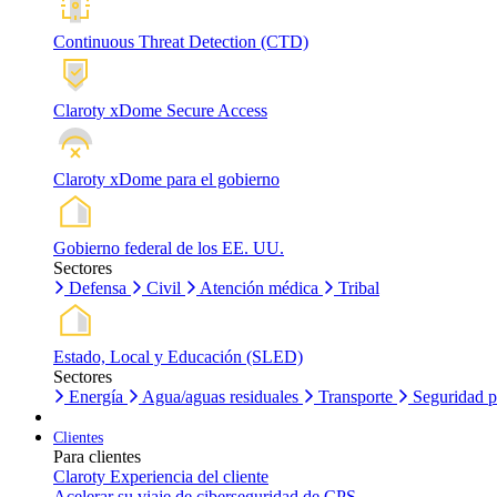
Continuous Threat Detection (CTD)
Claroty xDome Secure Access
Claroty xDome para el gobierno
Gobierno federal de los EE. UU.
Sectores
Defensa
Civil
Atención médica
Tribal
Estado, Local y Educación (SLED)
Sectores
Energía
Agua/aguas residuales
Transporte
Seguridad p
Clientes
Para clientes
Claroty Experiencia del cliente
Acelerar su viaje de ciberseguridad de CPS.