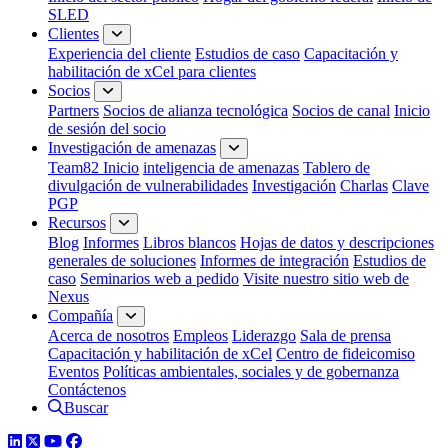
SLED
Clientes
Experiencia del cliente
Estudios de caso
Capacitación y
habilitación de xCel para clientes
Socios
Partners
Socios de alianza tecnológica
Socios de canal
Inicio
de sesión del socio
Investigación de amenazas
Team82 Inicio
inteligencia de amenazas
Tablero de
divulgación de vulnerabilidades
Investigación
Charlas
Clave
PGP
Recursos
Blog
Informes
Libros blancos
Hojas de datos y descripciones
generales de soluciones
Informes de integración
Estudios de
caso
Seminarios web a pedido
Visite nuestro sitio web de
Nexus
Compañía
Acerca de nosotros
Empleos
Liderazgo
Sala de prensa
Capacitación y habilitación de xCel
Centro de fideicomiso
Eventos
Políticas ambientales, sociales y de gobernanza
Contáctenos
Buscar
LinkedIn
Twitter
YouTube
Facebook