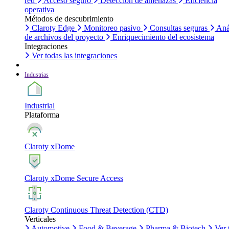
red
Acceso seguro
Detección de amenazas
Eficiencia
operativa
Métodos de descubrimiento
Claroty Edge
Monitoreo pasivo
Consultas seguras
Aná
de archivos del proyecto
Enriquecimiento del ecosistema
Integraciones
Ver todas las integraciones
Industrias
Industrial
Plataforma
Claroty xDome
Claroty xDome Secure Access
Claroty Continuous Threat Detection (CTD)
Verticales
Automotive
Food & Beverage
Pharma & Biotech
Ver 