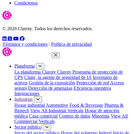
Contáctenos
© 2026 Claroty. Todos los derechos reservados.
LinkedIn
Twitter
YouTube
Facebook
Términos y condiciones
/
Política de privacidad
Cerrar menú
Plataforma
La plataforma Claroty
Claroty Programa de protección de
CPS
Claire, la agente de seguridad de IA
Inventario de
activos
Gestión de la exposición
Protección de red
Acceso
seguro
Detección de amenazas
Eficiencia operativa
Integraciones
Industrias
Hogar industrial
Automotive
Food & Beverage
Pharma &
Biotech
View All Industrial Verticals
Hogar de atención
médica
Casa comercial
Centros de datos
Minorista
View All
Commercial Verticals
Sector público
Inicio del sector público
Hogar del gobierno federal
Inicio de