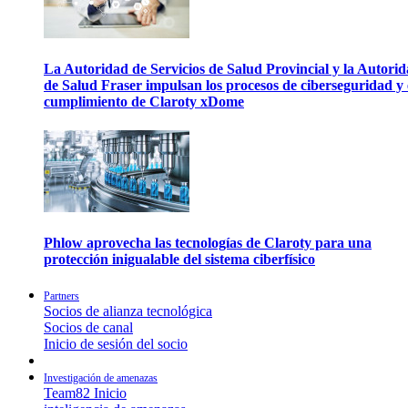
La Autoridad de Servicios de Salud Provincial y la Autori
de Salud Fraser impulsan los procesos de ciberseguridad y 
cumplimiento de Claroty xDome
Phlow aprovecha las tecnologías de Claroty para una
protección inigualable del sistema ciberfísico
Partners
Socios de alianza tecnológica
Socios de canal
Inicio de sesión del socio
Investigación de amenazas
Team82 Inicio