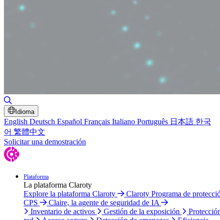
Alternar búsqueda
Idioma
English
Deutsch
Español
Français
Italiano
Português
日本語
한국
어
繁體中文
Solicitar una demostración
Plataforma
La plataforma Claroty
Explore la plataforma Claroty
Claroty Programa de protecci
CPS
Claire, la agente de seguridad de IA
Inventario de activos
Gestión de la exposición
Protecció