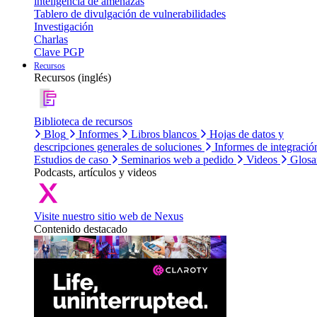
inteligencia de amenazas
Tablero de divulgación de vulnerabilidades
Investigación
Charlas
Clave PGP
Recursos
Recursos (inglés)
Biblioteca de recursos
Blog
Informes
Libros blancos
Hojas de datos y
descripciones generales de soluciones
Informes de integració
Estudios de caso
Seminarios web a pedido
Videos
Glosa
Podcasts, artículos y videos
Visite nuestro sitio web de Nexus
Contenido destacado