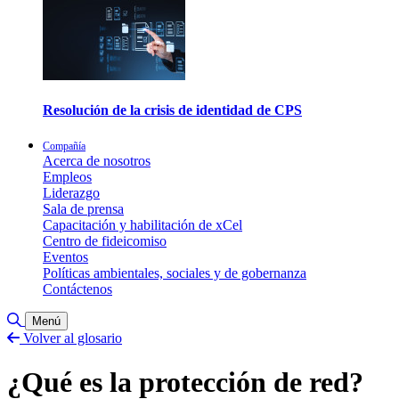
Resolución de la crisis de identidad de CPS
Compañía
Acerca de nosotros
Empleos
Liderazgo
Sala de prensa
Capacitación y habilitación de xCel
Centro de fideicomiso
Eventos
Políticas ambientales, sociales y de gobernanza
Contáctenos
Alternar búsqueda
Menú
Volver al glosario
¿Qué es la protección de red?