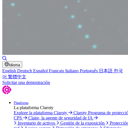
Alternar búsqueda
Idioma
English
Deutsch
Español
Français
Italiano
Português
日本語
한국
어
繁體中文
Solicitar una demostración
Plataforma
La plataforma Claroty
Explore la plataforma Claroty
Claroty Programa de protecci
CPS
Claire, la agente de seguridad de IA
Inventario de activos
Gestión de la exposición
Protecció