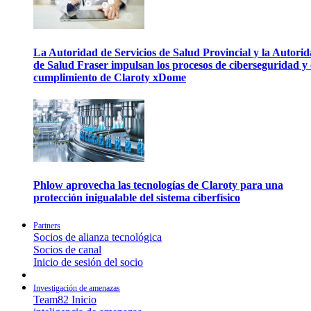
La Autoridad de Servicios de Salud Provincial y la Autori
de Salud Fraser impulsan los procesos de ciberseguridad y 
cumplimiento de Claroty xDome
Phlow aprovecha las tecnologías de Claroty para una
protección inigualable del sistema ciberfísico
Partners
Socios de alianza tecnológica
Socios de canal
Inicio de sesión del socio
Investigación de amenazas
Team82 Inicio