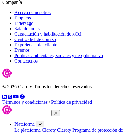
Compañía
Acerca de nosotros
Empleos
Liderazgo
Sala de prensa
Capacitación y habilitación de xCel
Centro de fideicomiso
Experiencia del cliente
Eventos
Políticas ambientales, sociales y de gobernanza
Contáctenos
© 2026 Claroty. Todos los derechos reservados.
LinkedIn
Twitter
YouTube
Facebook
Términos y condiciones
/
Política de privacidad
Cerrar menú
Plataforma
La plataforma Claroty
Claroty Programa de protección de