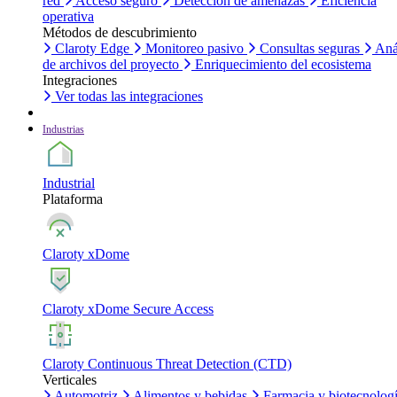
red
Acceso seguro
Detección de amenazas
Eficiencia
operativa
Métodos de descubrimiento
Claroty Edge
Monitoreo pasivo
Consultas seguras
Aná
de archivos del proyecto
Enriquecimiento del ecosistema
Integraciones
Ver todas las integraciones
Industrias
Industrial
Plataforma
Claroty xDome
Claroty xDome Secure Access
Claroty Continuous Threat Detection (CTD)
Verticales
Automotriz
Alimentos y bebidas
Farmacia y biotecnolog