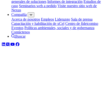
generales de soluciones
Informes de integración
Estudios de
caso
Seminarios web a pedido
Visite nuestro sitio web de
Nexus
Compañía
Acerca de nosotros
Empleos
Liderazgo
Sala de prensa
Capacitación y habilitación de xCel
Centro de fideicomiso
Eventos
Políticas ambientales, sociales y de gobernanza
Contáctenos
Buscar
LinkedIn
Twitter
YouTube
Facebook