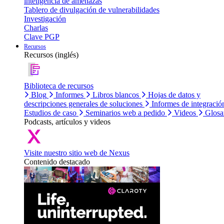
inteligencia de amenazas
Tablero de divulgación de vulnerabilidades
Investigación
Charlas
Clave PGP
Recursos
Recursos (inglés)
Biblioteca de recursos
Blog
Informes
Libros blancos
Hojas de datos y
descripciones generales de soluciones
Informes de integració
Estudios de caso
Seminarios web a pedido
Videos
Glosa
Podcasts, artículos y videos
Visite nuestro sitio web de Nexus
Contenido destacado