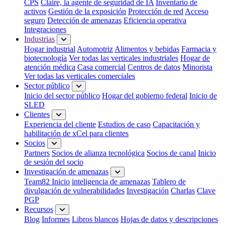
CPS
Claire, la agente de seguridad de IA
Inventario de
activos
Gestión de la exposición
Protección de red
Acceso
seguro
Detección de amenazas
Eficiencia operativa
Integraciones
Industrias
Hogar industrial
Automotriz
Alimentos y bebidas
Farmacia y
biotecnología
Ver todas las verticales industriales
Hogar de
atención médica
Casa comercial
Centros de datos
Minorista
Ver todas las verticales comerciales
Sector público
Inicio del sector público
Hogar del gobierno federal
Inicio de
SLED
Clientes
Experiencia del cliente
Estudios de caso
Capacitación y
habilitación de xCel para clientes
Socios
Partners
Socios de alianza tecnológica
Socios de canal
Inicio
de sesión del socio
Investigación de amenazas
Team82 Inicio
inteligencia de amenazas
Tablero de
divulgación de vulnerabilidades
Investigación
Charlas
Clave
PGP
Recursos
Blog
Informes
Libros blancos
Hojas de datos y descripciones