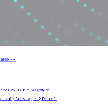
繁體中文
ión de CPS
Claire, la agente de
n de red
Acceso seguro
Detección