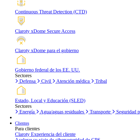
Continuous Threat Detection (CTD)
Claroty xDome Secure Access
Claroty xDome para el gobierno
Gobierno federal de los EE. UU.
Sectores
Defensa
Civil
Atención médica
Tribal
Estado, Local y Educación (SLED)
Sectores
Energía
Agua/aguas residuales
Transporte
Seguridad p
Clientes
Para clientes
Claroty Experiencia del cliente
Acelerar su viaje de ciberseguridad de CPS.