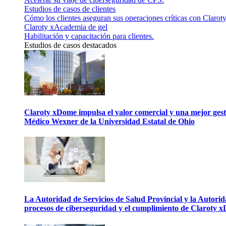
Estudios de casos de clientes
Cómo los clientes aseguran sus operaciones críticas con Claroty
Claroty xAcademia de gel
Habilitación y capacitación para clientes.
Estudios de casos destacados
Claroty xDome impulsa el valor comercial y una mejor gesti
Médico Wexner de la Universidad Estatal de Ohio
La Autoridad de Servicios de Salud Provincial y la Autori
procesos de ciberseguridad y el cumplimiento de Claroty 