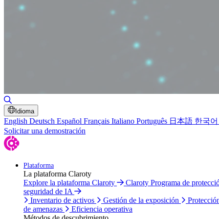
Alternar búsqueda
Idioma
English
Deutsch
Español
Français
Italiano
Português
日本語
한국어
Solicitar una demostración
Plataforma
La plataforma Claroty
Explore la plataforma Claroty
Claroty Programa de protecc
seguridad de IA
Inventario de activos
Gestión de la exposición
Protecció
de amenazas
Eficiencia operativa
Métodos de descubrimiento