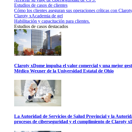
Estudios de casos de clientes
Cómo los clientes aseguran sus operaciones críticas con Claroty
Claroty xAcademia de gel
Habilitación y capacitación para clientes.
Estudios de casos destacados
Claroty xDome impulsa el valor comercial y una mejor gesti
Médico Wexner de la Universidad Estatal de Ohio
La Autoridad de Servicios de Salud Provincial y la Autori
procesos de ciberseguridad y el cumplimiento de Claroty 