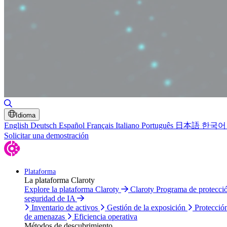
Alternar búsqueda
Idioma
English
Deutsch
Español
Français
Italiano
Português
日本語
한국어
Solicitar una demostración
Plataforma
La plataforma Claroty
Explore la plataforma Claroty
Claroty Programa de protecc
seguridad de IA
Inventario de activos
Gestión de la exposición
Protecció
de amenazas
Eficiencia operativa
Métodos de descubrimiento