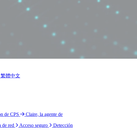
繁體中文
ión de CPS
Claire, la agente de
n de red
Acceso seguro
Detección