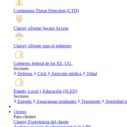
Continuous Threat Detection (CTD)
Claroty xDome Secure Access
Claroty xDome para el gobierno
Gobierno federal de los EE. UU.
Sectores
Defensa
Civil
Atención médica
Tribal
Estado, Local y Educación (SLED)
Sectores
Energía
Agua/aguas residuales
Transporte
Seguridad p
Clientes
Para clientes
Claroty Experiencia del cliente
Acelerar su viaje de ciberseguridad de CPS.