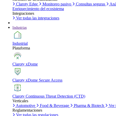
Claroty Edge
Monitoreo pasivo
Consultas seguras
Aná
Enriquecimiento del ecosistema
Integraciones
Ver todas las integraciones
Industrias
Industrial
Plataforma
Claroty xDome
Claroty xDome Secure Access
Claroty Continuous Threat Detection (CTD)
Verticales
Automotive
Food & Beverage
Pharma & Biotech
Ver 
Reglamentaciones
Ver todas las regulaciones