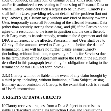
code of conduct, certification, or change of any kind) from User
and/or its authorized users relating to Processing of Personal Data or
where Claroty considers such a request to be unlawful, Claroty (i)
shall inform User, providing relevant details of the problem (but not
legal advice), (ii) Claroty may, without any kind of liability towards
User, temporarily cease all Processing of the affected Personal Data
(other than securely storing those data), and (iii) if the Parties do not
agree on a resolution to the issue in question and the costs thereof,
each Party may, as its sole remedy, terminate the Agreement and this
DPA with respect to the affected Processing, and User shall pay to
Claroty all the amounts owed to Claroty or due before the date of
termination. User will have no further claims against Claroty
(including, without limitation, requesting refunds for Services) due
to the termination of the Agreement and/or the DPA in the situation
described in this paragraph (excluding the obligations relating to the
termination of this DPA set forth below).
2.3.3 Claroty will not be liable in the event of any claim brought by
a third party, including, without limitation, a Data Subject, arising
from any act or omission of Claroty, to the extent that such is a result
of User’s instructions.
3.
RIGHTS OF DATA SUBJECTS
If Claroty receives a request from a Data Subject to exercise its
rights as described under Data Protection Laws and Regulations