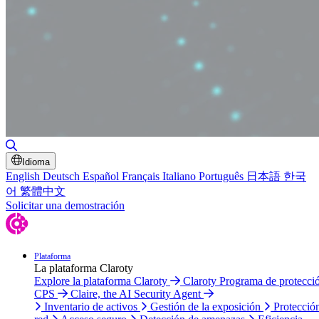
Alternar búsqueda
Idioma
English
Deutsch
Español
Français
Italiano
Português
日本語
한국
어
繁體中文
Solicitar una demostración
Plataforma
La plataforma Claroty
Explore la plataforma Claroty
Claroty Programa de protecci
CPS
Claire, the AI Security Agent
Inventario de activos
Gestión de la exposición
Protecció