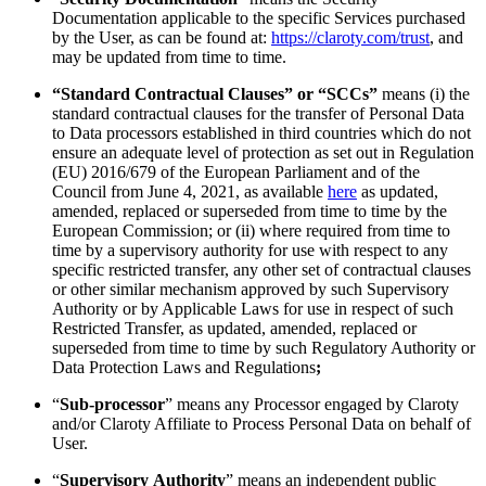
Documentation applicable to the specific Services purchased
by the User, as can be found at:
https://claroty.com/trust
, and
may be updated from time to time.
“Standard Contractual Clauses” or “SCCs”
means (i) the
standard contractual clauses for the transfer of Personal Data
to Data processors established in third countries which do not
ensure an adequate level of protection as set out in Regulation
(EU) 2016/679 of the European Parliament and of the
Council from June 4, 2021, as available
here
as updated,
amended, replaced or superseded from time to time by the
European Commission; or (ii) where required from time to
time by a supervisory authority for use with respect to any
specific restricted transfer, any other set of contractual clauses
or other similar mechanism approved by such Supervisory
Authority or by Applicable Laws for use in respect of such
Restricted Transfer, as updated, amended, replaced or
superseded from time to time by such Regulatory Authority or
Data Protection Laws and Regulations
;
“
Sub-processor
” means any Processor engaged by Claroty
and/or Claroty Affiliate to Process Personal Data on behalf of
User.
“
Supervisory
Authority
” means an independent public