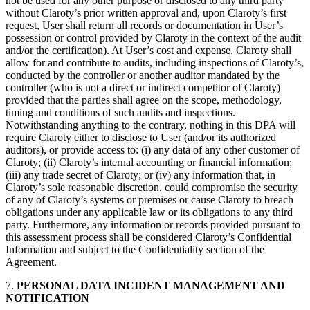
not be used for any other purpose or disclosed to any third party
without Claroty’s prior written approval and, upon Claroty’s first
request, User shall return all records or documentation in User’s
possession or control provided by Claroty in the context of the audit
and/or the certification). At User’s cost and expense, Claroty shall
allow for and contribute to audits, including inspections of Claroty’s,
conducted by the controller or another auditor mandated by the
controller (who is not a direct or indirect competitor of Claroty)
provided that the parties shall agree on the scope, methodology,
timing and conditions of such audits and inspections.
Notwithstanding anything to the contrary, nothing in this DPA will
require Claroty either to disclose to User (and/or its authorized
auditors), or provide access to: (i) any data of any other customer of
Claroty; (ii) Claroty’s internal accounting or financial information;
(iii) any trade secret of Claroty; or (iv) any information that, in
Claroty’s sole reasonable discretion, could compromise the security
of any of Claroty’s systems or premises or cause Claroty to breach
obligations under any applicable law or its obligations to any third
party. Furthermore, any information or records provided pursuant to
this assessment process shall be considered Claroty’s Confidential
Information and subject to the Confidentiality section of the
Agreement.
7.
PERSONAL DATA INCIDENT MANAGEMENT AND
NOTIFICATION