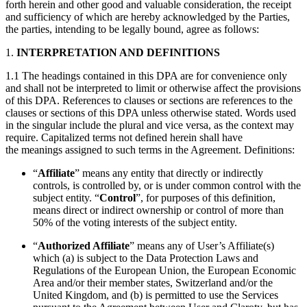
forth herein and other good and valuable consideration, the receipt
and sufficiency of which are hereby acknowledged by the Parties,
the parties, intending to be legally bound, agree as follows:
1.
INTERPRETATION AND DEFINITIONS
1.1 The headings contained in this DPA are for convenience only
and shall not be interpreted to limit or otherwise affect the provisions
of this DPA. References to clauses or sections are references to the
clauses or sections of this DPA unless otherwise stated. Words used
in the singular include the plural and vice versa, as the context may
require. Capitalized terms not defined herein shall have
the meanings assigned to such terms in the Agreement. Definitions:
“
Affiliate
” means any entity that directly or indirectly
controls, is controlled by, or is under common control with the
subject entity. “
Control
”, for purposes of this definition,
means direct or indirect ownership or control of more than
50% of the voting interests of the subject entity.
“
Authorized Affiliate
” means any of User’s Affiliate(s)
which (a) is subject to the Data Protection Laws and
Regulations of the European Union, the European Economic
Area and/or their member states, Switzerland and/or the
United Kingdom, and (b) is permitted to use the Services