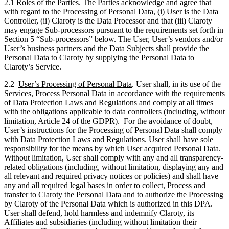
2.1
Roles of the Parties
. The Parties acknowledge and agree that
with regard to the Processing of Personal Data, (i) User is the Data
Controller, (ii) Claroty is the Data Processor and that (iii) Claroty
may engage Sub-processors pursuant to the requirements set forth in
Section 5 “Sub-processors” below. The User, User’s vendors and/or
User’s business partners and the Data Subjects shall provide the
Personal Data to Claroty by supplying the Personal Data to
Claroty’s Service.
2.2
User’s Processing of Personal Data
. User shall, in its use of the
Services, Process Personal Data in accordance with the requirements
of Data Protection Laws and Regulations and comply at all times
with the obligations applicable to data controllers (including, without
limitation, Article 24 of the GDPR). For the avoidance of doubt,
User’s instructions for the Processing of Personal Data shall comply
with Data Protection Laws and Regulations. User shall have sole
responsibility for the means by which User acquired Personal Data.
Without limitation, User shall comply with any and all transparency-
related obligations (including, without limitation, displaying any and
all relevant and required privacy notices or policies) and shall have
any and all required legal bases in order to collect, Process and
transfer to Claroty the Personal Data and to authorize the Processing
by Claroty of the Personal Data which is authorized in this DPA.
User shall defend, hold harmless and indemnify Claroty, its
Affiliates and subsidiaries (including without limitation their