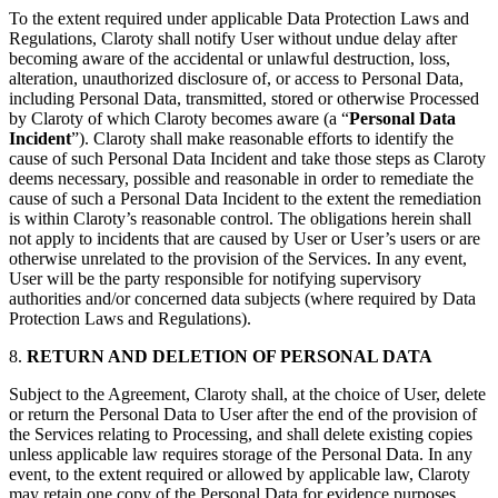
To the extent required under applicable Data Protection Laws and
Regulations, Claroty shall notify User without undue delay after
becoming aware of the accidental or unlawful destruction, loss,
alteration, unauthorized disclosure of, or access to Personal Data,
including Personal Data, transmitted, stored or otherwise Processed
by Claroty of which Claroty becomes aware (a “
Personal Data
Incident
”). Claroty shall make reasonable efforts to identify the
cause of such Personal Data Incident and take those steps as Claroty
deems necessary, possible and reasonable in order to remediate the
cause of such a Personal Data Incident to the extent the remediation
is within Claroty’s reasonable control. The obligations herein shall
not apply to incidents that are caused by User or User’s users or are
otherwise unrelated to the provision of the Services. In any event,
User will be the party responsible for notifying supervisory
authorities and/or concerned data subjects (where required by Data
Protection Laws and Regulations).
8.
RETURN AND DELETION OF PERSONAL DATA
Subject to the Agreement, Claroty shall, at the choice of User, delete
or return the Personal Data to User after the end of the provision of
the Services relating to Processing, and shall delete existing copies
unless applicable law requires storage of the Personal Data. In any
event, to the extent required or allowed by applicable law, Claroty
may retain one copy of the Personal Data for evidence purposes