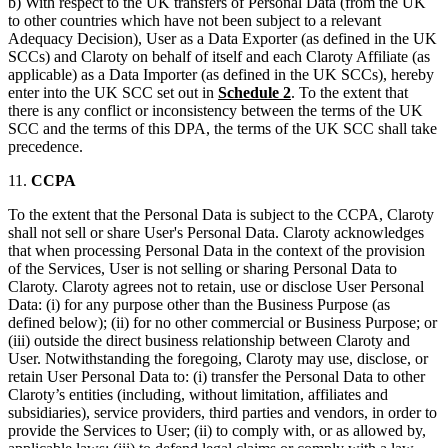
b) With respect to the UK transfers of Personal Data (from the UK
to other countries which have not been subject to a relevant
Adequacy Decision), User as a Data Exporter (as defined in the UK
SCCs) and Claroty on behalf of itself and each Claroty Affiliate (as
applicable) as a Data Importer (as defined in the UK SCCs), hereby
enter into the UK SCC set out in
Schedule 2
. To the extent that
there is any conflict or inconsistency between the terms of the UK
SCC and the terms of this DPA, the terms of the UK SCC shall take
precedence.
11.
CCPA
To the extent that the Personal Data is subject to the CCPA, Claroty
shall not sell or share User's Personal Data. Claroty acknowledges
that when processing Personal Data in the context of the provision
of the Services, User is not selling or sharing Personal Data to
Claroty. Claroty agrees not to retain, use or disclose User Personal
Data: (i) for any purpose other than the Business Purpose (as
defined below); (ii) for no other commercial or Business Purpose; or
(iii) outside the direct business relationship between Claroty and
User. Notwithstanding the foregoing, Claroty may use, disclose, or
retain User Personal Data to: (i) transfer the Personal Data to other
Claroty’s entities (including, without limitation, affiliates and
subsidiaries), service providers, third parties and vendors, in order to
provide the Services to User; (ii) to comply with, or as allowed by,