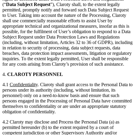
(“
Data Subject Request
”), Claroty shall, to the extent legally
permitted, promptly notify and forward such Data Subject Request
to User. Taking into account the nature of the Processing, Claroty
shall use commercially reasonable efforts to assist User by
appropriate technical and organizational measures, insofar as this is
possible, for the fulfilment of User’s obligation to respond to a Data
Subject Request under Data Protection Laws and Regulations
(including, without limitation, Articles 32 to 36 of GDPR), including
in relation to security of processing, data subject requests, data
breaches, data protection impact assessments, litigation or regulatory
inquiries. To the extent legally permitted, User shall be responsible
for any costs arising from Claroty’s provision of such assistance.
4.
CLAROTY PERSONNEL
4.1
Confidentiality
. Claroty shall grant access to the Personal Data to
persons under its authority (including, without limitation, its
personnel) only on a need-to-know basis and ensure that such
persons engaged in the Processing of Personal Data have committed
themselves to confidentiality or are under an appropriate statutory
obligation of confidentiality.
4.2 Claroty may disclose and Process the Personal Data (a) as
permitted hereunder (b) to the extent required by a court of
competent jurisdiction or other Supervisory Authority and/or