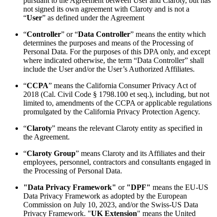
pursuant to the Agreement between User and Claroty, but has
not signed its own agreement with Claroty and is not a
“
User
” as defined under the Agreement
“
Controller
” or “
Data Controller
” means the entity which
determines the purposes and means of the Processing of
Personal Data. For the purposes of this DPA only, and except
where indicated otherwise, the term “Data Controller” shall
include the User and/or the User’s Authorized Affiliates.
“
CCPA
” means the California Consumer Privacy Act of
2018 (Cal. Civil Code § 1798.100 et seq.), including, but not
limited to, amendments of the CCPA or applicable regulations
promulgated by the California Privacy Protection Agency.
“
Claroty
” means the relevant Claroty entity as specified in
the Agreement.
“
Claroty
Group
” means Claroty and its Affiliates and their
employees, personnel, contractors and consultants engaged in
the Processing of Personal Data.
"Data Privacy Framework"
or
"DPF"
means the EU-US
Data Privacy Framework as adopted by the European
Commission on July 10, 2023, and/or the Swiss-US Data
Privacy Framework. "
UK Extension
" means the United