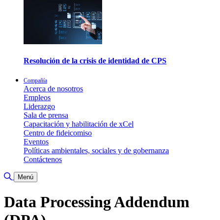
Resolución de la crisis de identidad de CPS
Compañía
Acerca de nosotros
Empleos
Liderazgo
Sala de prensa
Capacitación y habilitación de xCel
Centro de fideicomiso
Eventos
Políticas ambientales, sociales y de gobernanza
Contáctenos
Alternar búsqueda
Menú
Data Processing Addendum
(DPA)