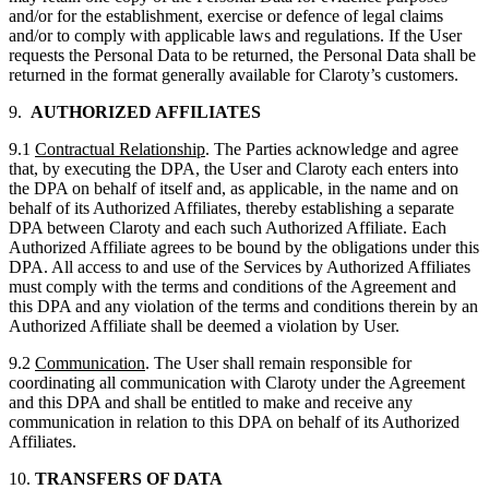
and/or for the establishment, exercise or defence of legal claims
and/or to comply with applicable laws and regulations. If the User
requests the Personal Data to be returned, the Personal Data shall be
returned in the format generally available for Claroty’s customers.
9.
AUTHORIZED AFFILIATES
9.1
Contractual Relationship
. The Parties acknowledge and agree
that, by executing the DPA, the User and Claroty each enters into
the DPA on behalf of itself and, as applicable, in the name and on
behalf of its Authorized Affiliates, thereby establishing a separate
DPA between Claroty and each such Authorized Affiliate. Each
Authorized Affiliate agrees to be bound by the obligations under this
DPA. All access to and use of the Services by Authorized Affiliates
must comply with the terms and conditions of the Agreement and
this DPA and any violation of the terms and conditions therein by an
Authorized Affiliate shall be deemed a violation by User.
9.2
Communication
. The User shall remain responsible for
coordinating all communication with Claroty under the Agreement
and this DPA and shall be entitled to make and receive any
communication in relation to this DPA on behalf of its Authorized
Affiliates.
10.
TRANSFERS OF DATA