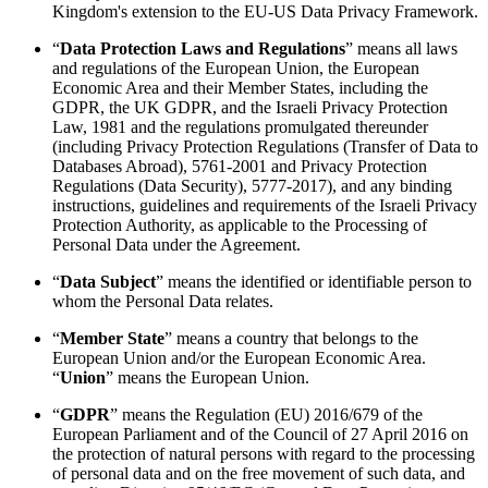
Kingdom's extension to the EU-US Data Privacy Framework.
“
Data
Protection
Laws
and
Regulations
” means all laws
and regulations of the European Union, the European
Economic Area and their Member States, including the
GDPR, the UK GDPR, and the Israeli Privacy Protection
Law, 1981 and the regulations promulgated thereunder
(including Privacy Protection Regulations (Transfer of Data to
Databases Abroad), 5761-2001 and Privacy Protection
Regulations (Data Security), 5777-2017), and any binding
instructions, guidelines and requirements of the Israeli Privacy
Protection Authority, as applicable to the Processing of
Personal Data under the Agreement.
“
Data
Subject
” means the identified or identifiable person to
whom the Personal Data relates.
“
Member
State
” means a country that belongs to the
European Union and/or the European Economic Area.
“
Union
” means the European Union.
“
GDPR
” means the Regulation (EU) 2016/679 of the
European Parliament and of the Council of 27 April 2016 on
the protection of natural persons with regard to the processing
of personal data and on the free movement of such data, and