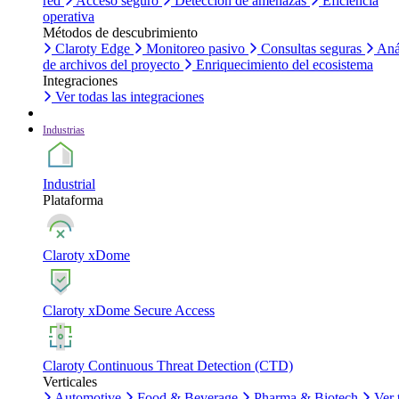
red
Acceso seguro
Detección de amenazas
Eficiencia
operativa
Métodos de descubrimiento
Claroty Edge
Monitoreo pasivo
Consultas seguras
Aná
de archivos del proyecto
Enriquecimiento del ecosistema
Integraciones
Ver todas las integraciones
Industrias
Industrial
Plataforma
Claroty xDome
Claroty xDome Secure Access
Claroty Continuous Threat Detection (CTD)
Verticales
Automotive
Food & Beverage
Pharma & Biotech
Ver 