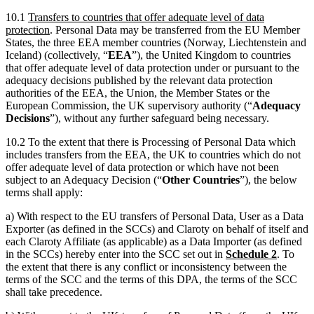
10.1
Transfers to countries that offer adequate level of data
protection
. Personal Data may be transferred from the EU Member
States, the three EEA member countries (Norway, Liechtenstein and
Iceland) (collectively, “
EEA
”), the United Kingdom to countries
that offer adequate level of data protection under or pursuant to the
adequacy decisions published by the relevant data protection
authorities of the EEA, the Union, the Member States or the
European Commission, the UK supervisory authority (“
Adequacy
Decisions
”), without any further safeguard being necessary.
10.2 To the extent that there is Processing of Personal Data which
includes transfers from the EEA, the UK to countries which do not
offer adequate level of data protection or which have not been
subject to an Adequacy Decision (“
Other Countries
”), the below
terms shall apply:
a) With respect to the EU transfers of Personal Data, User as a Data
Exporter (as defined in the SCCs) and Claroty on behalf of itself and
each Claroty Affiliate (as applicable) as a Data Importer (as defined
in the SCCs) hereby enter into the SCC set out in
Schedule 2
. To
the extent that there is any conflict or inconsistency between the
terms of the SCC and the terms of this DPA, the terms of the SCC
shall take precedence.