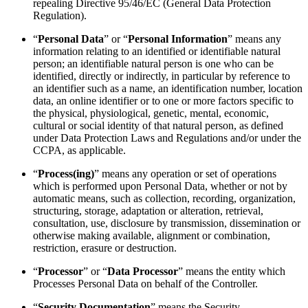
repealing Directive 95/46/EC (General Data Protection
Regulation).
“
Personal
Data
” or “
Personal Information
” means any
information relating to an identified or identifiable natural
person; an identifiable natural person is one who can be
identified, directly or indirectly, in particular by reference to
an identifier such as a name, an identification number, location
data, an online identifier or to one or more factors specific to
the physical, physiological, genetic, mental, economic,
cultural or social identity of that natural person, as defined
under Data Protection Laws and Regulations and/or under the
CCPA, as applicable.
“
Process(ing)
” means any operation or set of operations
which is performed upon Personal Data, whether or not by
automatic means, such as collection, recording, organization,
structuring, storage, adaptation or alteration, retrieval,
consultation, use, disclosure by transmission, dissemination or
otherwise making available, alignment or combination,
restriction, erasure or destruction.
“
Processor
” or “
Data Processor
” means the entity which
Processes Personal Data on behalf of the Controller.
“
Security
Documentation
” means the Security