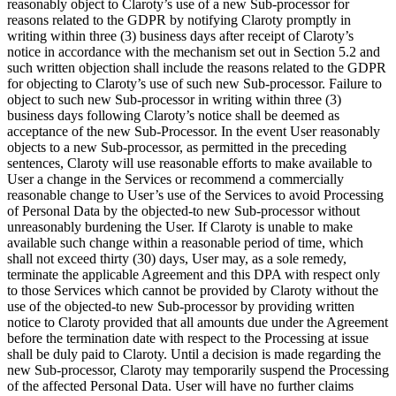
reasonably object to Claroty’s use of a new Sub-processor for
reasons related to the GDPR by notifying Claroty promptly in
writing within three (3) business days after receipt of Claroty’s
notice in accordance with the mechanism set out in Section ‎5.2 and
such written objection shall include the reasons related to the GDPR
for objecting to Claroty’s use of such new Sub-processor. Failure to
object to such new Sub-processor in writing within three (3)
business days following Claroty’s notice shall be deemed as
acceptance of the new Sub-Processor. In the event User reasonably
objects to a new Sub-processor, as permitted in the preceding
sentences, Claroty will use reasonable efforts to make available to
User a change in the Services or recommend a commercially
reasonable change to User’s use of the Services to avoid Processing
of Personal Data by the objected-to new Sub-processor without
unreasonably burdening the User. If Claroty is unable to make
available such change within a reasonable period of time, which
shall not exceed thirty (30) days, User may, as a sole remedy,
terminate the applicable Agreement and this DPA with respect only
to those Services which cannot be provided by Claroty without the
use of the objected-to new Sub-processor by providing written
notice to Claroty provided that all amounts due under the Agreement
before the termination date with respect to the Processing at issue
shall be duly paid to Claroty. Until a decision is made regarding the
new Sub-processor, Claroty may temporarily suspend the Processing
of the affected Personal Data. User will have no further claims