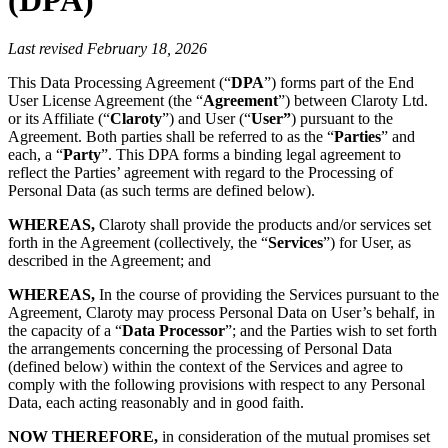
Last revised February 18, 2026
This Data Processing Agreement (“
DPA
”) forms part of the End
User License Agreement (the “
Agreement
”) between Claroty Ltd.
or its Affiliate (“
Claroty
”) and User (“
User”
) pursuant to the
Agreement. Both parties shall be referred to as the “
Parties
” and
each, a “
Party
”. This DPA forms a binding legal agreement to
reflect the Parties’ agreement with regard to the Processing of
Personal Data (as such terms are defined below).
WHEREAS,
Claroty shall provide the products and/or services set
forth in the Agreement (collectively, the “
Services
”) for User, as
described in the Agreement; and
WHEREAS,
In the course of providing the Services pursuant to the
Agreement, Claroty may process Personal Data on User’s behalf, in
the capacity of a “
Data Processor
”; and the Parties wish to set forth
the arrangements concerning the processing of Personal Data
(defined below) within the context of the Services and agree to
comply with the following provisions with respect to any Personal
Data, each acting reasonably and in good faith.
NOW THEREFORE,
in consideration of the mutual promises set