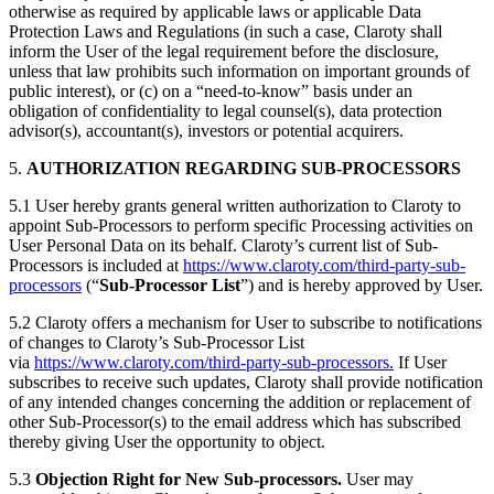
otherwise as required by applicable laws or applicable Data
Protection Laws and Regulations (in such a case, Claroty shall
inform the User of the legal requirement before the disclosure,
unless that law prohibits such information on important grounds of
public interest), or (c) on a “need-to-know” basis under an
obligation of confidentiality to legal counsel(s), data protection
advisor(s), accountant(s), investors or potential acquirers.
5.
AUTHORIZATION REGARDING SUB-PROCESSORS
5.1 User hereby grants general written authorization to Claroty to
appoint Sub-Processors to perform specific Processing activities on
User Personal Data on its behalf. Claroty’s current list of Sub-
Processors is included at
https://www.claroty.com/third-party-sub-
processors
(“
Sub-Processor List
”) and is hereby approved by User.
5.2 Claroty offers a mechanism for User to subscribe to notifications
of changes to Claroty’s Sub-Processor List
via
https://www.claroty.com/third-party-sub-processors
.
If User
subscribes to receive such updates, Claroty shall provide notification
of any intended changes concerning the addition or replacement of
other Sub-Processor(s) to the email address which has subscribed
thereby giving User the opportunity to object.
5.3
Objection Right for New Sub-processors.
User may