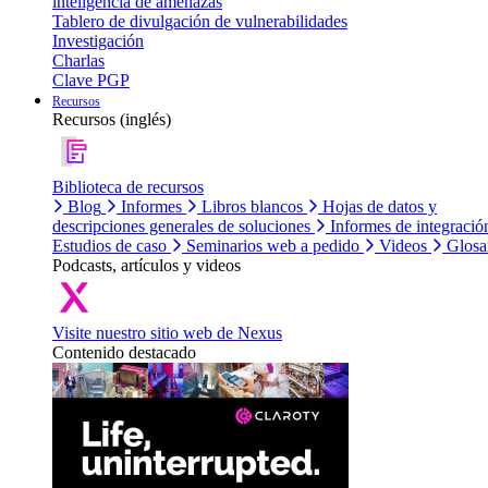
inteligencia de amenazas
Tablero de divulgación de vulnerabilidades
Investigación
Charlas
Clave PGP
Recursos
Recursos (inglés)
Biblioteca de recursos
Blog
Informes
Libros blancos
Hojas de datos y
descripciones generales de soluciones
Informes de integració
Estudios de caso
Seminarios web a pedido
Videos
Glosa
Podcasts, artículos y videos
Visite nuestro sitio web de Nexus
Contenido destacado