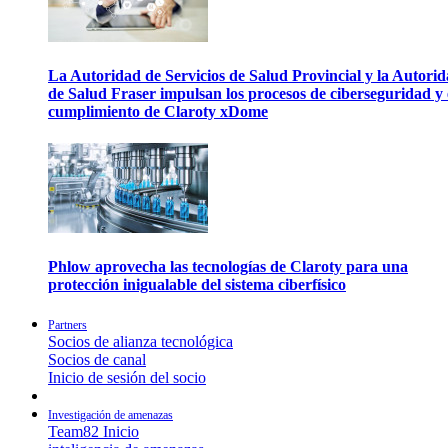
La Autoridad de Servicios de Salud Provincial y la Autori
de Salud Fraser impulsan los procesos de ciberseguridad y 
cumplimiento de Claroty xDome
Phlow aprovecha las tecnologías de Claroty para una
protección inigualable del sistema ciberfísico
Partners
Socios de alianza tecnológica
Socios de canal
Inicio de sesión del socio
Investigación de amenazas
Team82 Inicio