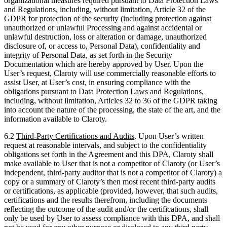
organizational measures required pursuant to Data Protection Laws
and Regulations, including, without limitation, Article 32 of the
GDPR for protection of the security (including protection against
unauthorized or unlawful Processing and against accidental or
unlawful destruction, loss or alteration or damage, unauthorized
disclosure of, or access to, Personal Data), confidentiality and
integrity of Personal Data, as set forth in the Security
Documentation which are hereby approved by User. Upon the
User’s request, Claroty will use commercially reasonable efforts to
assist User, at User’s cost, in ensuring compliance with the
obligations pursuant to Data Protection Laws and Regulations,
including, without limitation, Articles 32 to 36 of the GDPR taking
into account the nature of the processing, the state of the art, and the
information available to Claroty.
6.2
Third-Party Certifications and Audits
. Upon User’s written
request at reasonable intervals, and subject to the confidentiality
obligations set forth in the Agreement and this DPA, Claroty shall
make available to User that is not a competitor of Claroty (or User’s
independent, third-party auditor that is not a competitor of Claroty) a
copy or a summary of Claroty’s then most recent third-party audits
or certifications, as applicable (provided, however, that such audits,
certifications and the results therefrom, including the documents
reflecting the outcome of the audit and/or the certifications, shall
only be used by User to assess compliance with this DPA, and shall