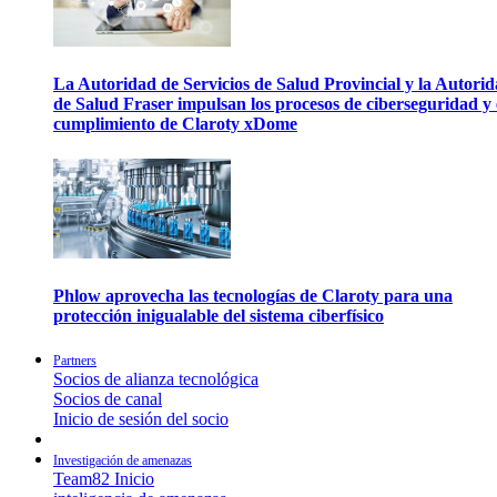
La Autoridad de Servicios de Salud Provincial y la Autori
de Salud Fraser impulsan los procesos de ciberseguridad y 
cumplimiento de Claroty xDome
Phlow aprovecha las tecnologías de Claroty para una
protección inigualable del sistema ciberfísico
Partners
Socios de alianza tecnológica
Socios de canal
Inicio de sesión del socio
Investigación de amenazas
Team82 Inicio