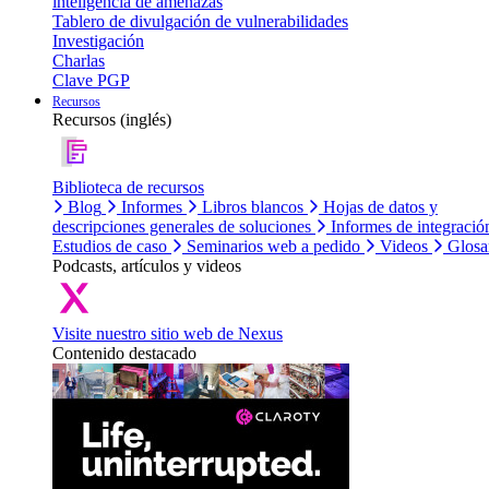
inteligencia de amenazas
Tablero de divulgación de vulnerabilidades
Investigación
Charlas
Clave PGP
Recursos
Recursos (inglés)
Biblioteca de recursos
Blog
Informes
Libros blancos
Hojas de datos y
descripciones generales de soluciones
Informes de integració
Estudios de caso
Seminarios web a pedido
Videos
Glosa
Podcasts, artículos y videos
Visite nuestro sitio web de Nexus
Contenido destacado