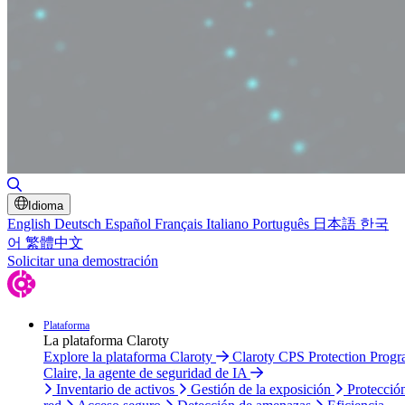
Alternar búsqueda
Idioma
English
Deutsch
Español
Français
Italiano
Português
日本語
한국
어
繁體中文
Solicitar una demostración
Plataforma
La plataforma Claroty
Explore la plataforma Claroty
Claroty CPS Protection Prog
Claire, la agente de seguridad de IA
Inventario de activos
Gestión de la exposición
Protecció