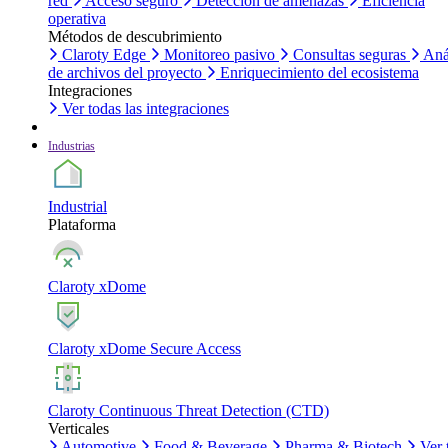
red
Acceso seguro
Detección de amenazas
Eficiencia
operativa
Métodos de descubrimiento
Claroty Edge
Monitoreo pasivo
Consultas seguras
Aná
de archivos del proyecto
Enriquecimiento del ecosistema
Integraciones
Ver todas las integraciones
Industrias
Industrial
Plataforma
Claroty xDome
Claroty xDome Secure Access
Claroty Continuous Threat Detection (CTD)
Verticales
Automotive
Food & Beverage
Pharma & Biotech
Ver 