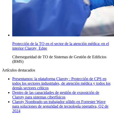
Protección de la TO en el sector de la atención médica: en el
interior Claroty Edge
Ciberseguridad de TO
de Sistemas de Gestión de Edificios
(BMS)
Artículos destacados
Presentamos: la plataforma Claroty : Protección de CPS en
todos los sectores industriales, de atención médica y todos los
demás sectores críticos
Dentro de las capacidades de gestión de exposición de
Claroty para sistemas ciberfísicos
Claroty Nombrado un trabajador sólido en Forrester Wave
para soluciones de seguridad de tecnología operativa, Q2 de
2024