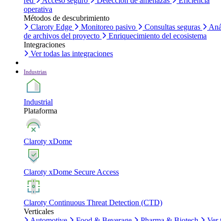
red
Acceso seguro
Detección de amenazas
Eficiencia
operativa
Métodos de descubrimiento
Claroty Edge
Monitoreo pasivo
Consultas seguras
Aná
de archivos del proyecto
Enriquecimiento del ecosistema
Integraciones
Ver todas las integraciones
Industrias
Industrial
Plataforma
Claroty xDome
Claroty xDome Secure Access
Claroty Continuous Threat Detection (CTD)
Verticales
Automotive
Food & Beverage
Pharma & Biotech
Ver 