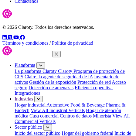
Contáctenos
© 2026 Claroty. Todos los derechos reservados.
LinkedIn
Twitter
YouTube
Facebook
Términos y condiciones
/
Política de privacidad
Cerrar menú
Plataforma
La plataforma Claroty
Claroty Programa de protección de
CPS
Claire, la agente de seguridad de IA
Inventario de
activos
Gestión de la exposición
Protección de red
Acceso
seguro
Detección de amenazas
Eficiencia operativa
Integraciones
Industrias
Hogar industrial
Automotive
Food & Beverage
Pharma &
Biotech
View All Industrial Verticals
Hogar de atención
médica
Casa comercial
Centros de datos
Minorista
View All
Commercial Verticals
Sector público
Inicio del sector público
Hogar del gobierno federal
Inicio de