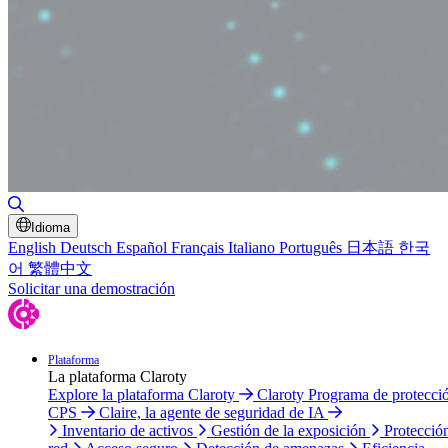
Alternar búsqueda
Idioma
English
Deutsch
Español
Français
Italiano
Português
日本語
한국
어
繁體中文
Solicitar una demostración
Plataforma
La plataforma Claroty
Explore la plataforma Claroty
Claroty Programa de protecci
CPS
Claire, la agente de seguridad de IA
Inventario de activos
Gestión de la exposición
Protecció