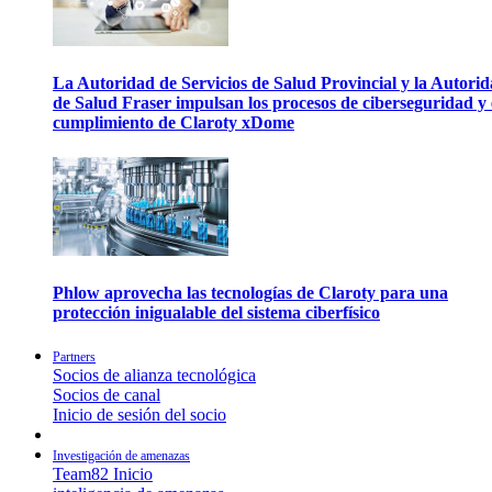
La Autoridad de Servicios de Salud Provincial y la Autori
de Salud Fraser impulsan los procesos de ciberseguridad y 
cumplimiento de Claroty xDome
Phlow aprovecha las tecnologías de Claroty para una
protección inigualable del sistema ciberfísico
Partners
Socios de alianza tecnológica
Socios de canal
Inicio de sesión del socio
Investigación de amenazas
Team82 Inicio