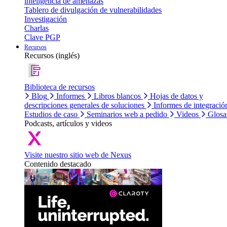
inteligencia de amenazas
Tablero de divulgación de vulnerabilidades
Investigación
Charlas
Clave PGP
Recursos
Recursos (inglés)
Biblioteca de recursos
Blog
Informes
Libros blancos
Hojas de datos y
descripciones generales de soluciones
Informes de integració
Estudios de caso
Seminarios web a pedido
Videos
Glosa
Podcasts, artículos y videos
Visite nuestro sitio web de Nexus
Contenido destacado