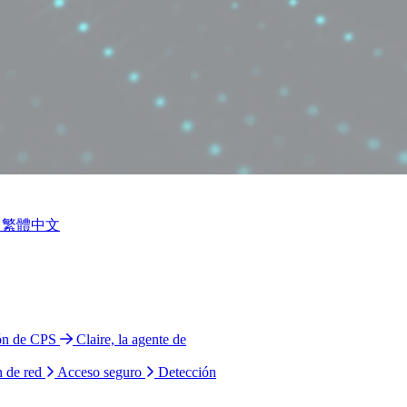
繁體中文
ión de CPS
Claire, la agente de
n de red
Acceso seguro
Detección