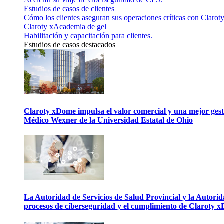
Estudios de casos de clientes
Cómo los clientes aseguran sus operaciones críticas con Claroty
Claroty xAcademia de gel
Habilitación y capacitación para clientes.
Estudios de casos destacados
Claroty xDome impulsa el valor comercial y una mejor gesti
Médico Wexner de la Universidad Estatal de Ohio
La Autoridad de Servicios de Salud Provincial y la Autori
procesos de ciberseguridad y el cumplimiento de Claroty 