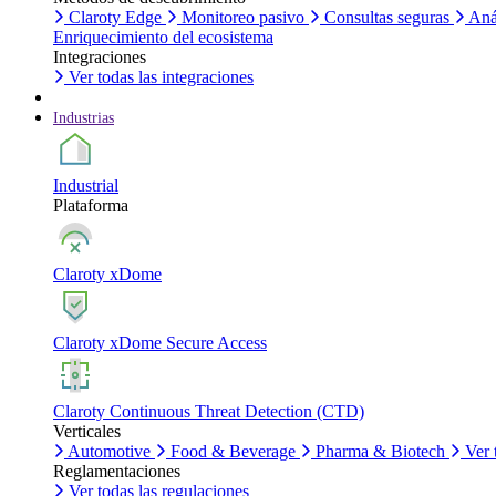
Claroty Edge
Monitoreo pasivo
Consultas seguras
Aná
Enriquecimiento del ecosistema
Integraciones
Ver todas las integraciones
Industrias
Industrial
Plataforma
Claroty xDome
Claroty xDome Secure Access
Claroty Continuous Threat Detection (CTD)
Verticales
Automotive
Food & Beverage
Pharma & Biotech
Ver 
Reglamentaciones
Ver todas las regulaciones