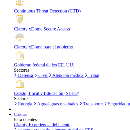
Continuous Threat Detection (CTD)
Claroty xDome Secure Access
Claroty xDome para el gobierno
Gobierno federal de los EE. UU.
Sectores
Defensa
Civil
Atención médica
Tribal
Estado, Local y Educación (SLED)
Sectores
Energía
Agua/aguas residuales
Transporte
Seguridad p
Clientes
Para clientes
Claroty Experiencia del cliente
Acelerar su viaje de ciberseguridad de CPS.