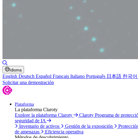
Alternar búsqueda
Idioma
English
Deutsch
Español
Français
Italiano
Português
日本語
한국어
Solicitar una demostración
Plataforma
La plataforma Claroty
Explore la plataforma Claroty
Claroty Programa de protecc
seguridad de IA
Inventario de activos
Gestión de la exposición
Protecció
de amenazas
Eficiencia operativa
Métodos de descubrimiento