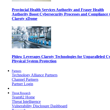
Provincial Health Services Authority and Fraser Health
Authority Boost Cybersecurity Processes and Compliance 
Claroty xDome
Phlow Leverages Claroty Technologies for Unparalleled C
Physical System Protection
Partners
Technology Alliance Partners
Channel Partners
Partner Login
Threat Research
Team82 Home
Threat Intelligence
Vulnerability Disclosure Dashboard