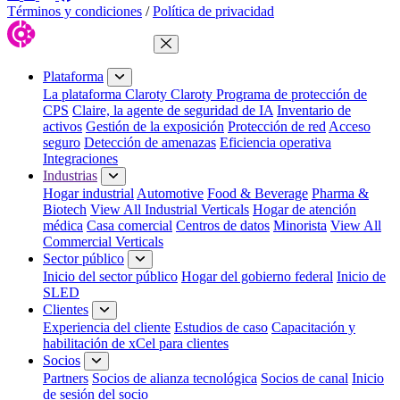
Términos y condiciones
/
Política de privacidad
Cerrar menú
Plataforma
La plataforma Claroty
Claroty Programa de protección de
CPS
Claire, la agente de seguridad de IA
Inventario de
activos
Gestión de la exposición
Protección de red
Acceso
seguro
Detección de amenazas
Eficiencia operativa
Integraciones
Industrias
Hogar industrial
Automotive
Food & Beverage
Pharma &
Biotech
View All Industrial Verticals
Hogar de atención
médica
Casa comercial
Centros de datos
Minorista
View All
Commercial Verticals
Sector público
Inicio del sector público
Hogar del gobierno federal
Inicio de
SLED
Clientes
Experiencia del cliente
Estudios de caso
Capacitación y
habilitación de xCel para clientes
Socios
Partners
Socios de alianza tecnológica
Socios de canal
Inicio
de sesión del socio