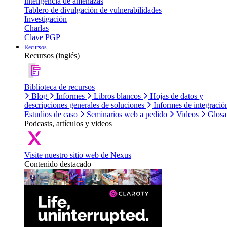
inteligencia de amenazas
Tablero de divulgación de vulnerabilidades
Investigación
Charlas
Clave PGP
Recursos
Recursos (inglés)
Biblioteca de recursos
Blog
Informes
Libros blancos
Hojas de datos y
descripciones generales de soluciones
Informes de integració
Estudios de caso
Seminarios web a pedido
Videos
Glosa
Podcasts, artículos y videos
Visite nuestro sitio web de Nexus
Contenido destacado