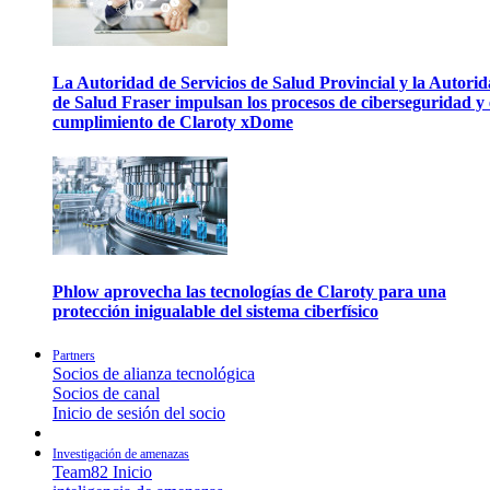
La Autoridad de Servicios de Salud Provincial y la Autori
de Salud Fraser impulsan los procesos de ciberseguridad y 
cumplimiento de Claroty xDome
Phlow aprovecha las tecnologías de Claroty para una
protección inigualable del sistema ciberfísico
Partners
Socios de alianza tecnológica
Socios de canal
Inicio de sesión del socio
Investigación de amenazas
Team82 Inicio