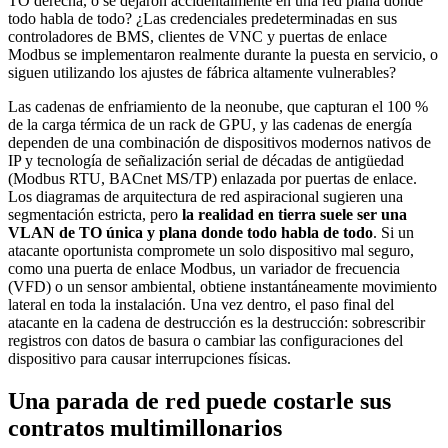
TO derecha, o se dejaron accidentalmente en una red plana donde
todo habla de todo? ¿Las credenciales predeterminadas en sus
controladores de BMS, clientes de VNC y puertas de enlace
Modbus se implementaron realmente durante la puesta en servicio, o
siguen utilizando los ajustes de fábrica altamente vulnerables?
Las cadenas de enfriamiento de la neonube, que capturan el 100 %
de la carga térmica de un rack de GPU, y las cadenas de energía
dependen de una combinación de dispositivos modernos nativos de
IP y tecnología de señalización serial de décadas de antigüedad
(Modbus RTU, BACnet MS/TP) enlazada por puertas de enlace.
Los diagramas de arquitectura de red aspiracional sugieren una
segmentación estricta, pero
la realidad en tierra suele ser una
VLAN de TO única y plana donde todo habla de todo
. Si un
atacante oportunista compromete un solo dispositivo mal seguro,
como una puerta de enlace Modbus, un variador de frecuencia
(VFD) o un sensor ambiental, obtiene instantáneamente movimiento
lateral en toda la instalación. Una vez dentro, el paso final del
atacante en la cadena de destrucción es la destrucción: sobrescribir
registros con datos de basura o cambiar las configuraciones del
dispositivo para causar interrupciones físicas.
Una parada de red puede costarle sus
contratos multimillonarios