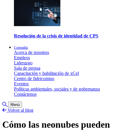
Resolución de la crisis de identidad de CPS
Compañía
Acerca de nosotros
Empleos
Liderazgo
Sala de prensa
Capacitación y habilitación de xCel
Centro de fideicomiso
Eventos
Políticas ambientales, sociales y de gobernanza
Contáctenos
Alternar búsqueda
Menú
Volver al blog
Cómo las neonubes pueden