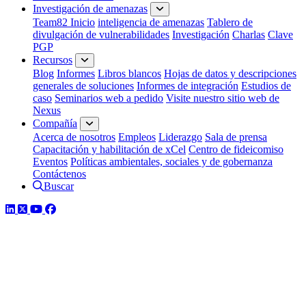
Investigación de amenazas
Team82 Inicio
inteligencia de amenazas
Tablero de
divulgación de vulnerabilidades
Investigación
Charlas
Clave
PGP
Recursos
Blog
Informes
Libros blancos
Hojas de datos y descripciones
generales de soluciones
Informes de integración
Estudios de
caso
Seminarios web a pedido
Visite nuestro sitio web de
Nexus
Compañía
Acerca de nosotros
Empleos
Liderazgo
Sala de prensa
Capacitación y habilitación de xCel
Centro de fideicomiso
Eventos
Políticas ambientales, sociales y de gobernanza
Contáctenos
Buscar
LinkedIn
Twitter
YouTube
Facebook