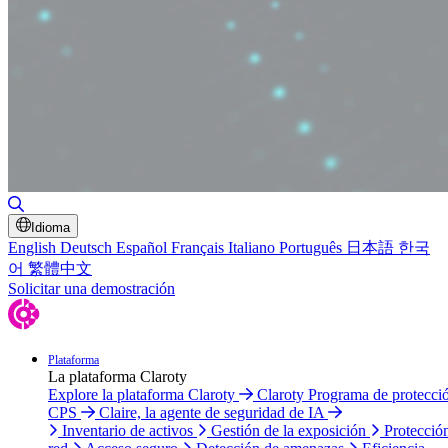
Alternar búsqueda
Idioma
English
Deutsch
Español
Français
Italiano
Português
日本語
한국
어
繁體中文
Solicitar una demostración
Plataforma
La plataforma Claroty
Explore la plataforma Claroty
Claroty Programa de protecci
CPS
Claire, la agente de seguridad de IA
Inventario de activos
Gestión de la exposición
Protecció