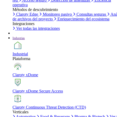
red
Acceso seguro
Detección de amenazas
Eficiencia
operativa
Métodos de descubrimiento
Claroty Edge
Monitoreo pasivo
Consultas seguras
Aná
de archivos del proyecto
Enriquecimiento del ecosistema
Integraciones
Ver todas las integraciones
Industrias
Industrial
Plataforma
Claroty xDome
Claroty xDome Secure Access
Claroty Continuous Threat Detection (CTD)
Verticales
Automotive
Food & Beverage
Pharma & Biotech
Ver 