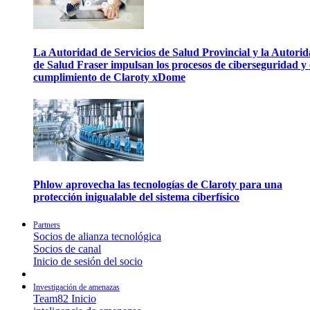
La Autoridad de Servicios de Salud Provincial y la Autori
de Salud Fraser impulsan los procesos de ciberseguridad y 
cumplimiento de Claroty xDome
Phlow aprovecha las tecnologías de Claroty para una
protección inigualable del sistema ciberfísico
Partners
Socios de alianza tecnológica
Socios de canal
Inicio de sesión del socio
Investigación de amenazas
Team82 Inicio