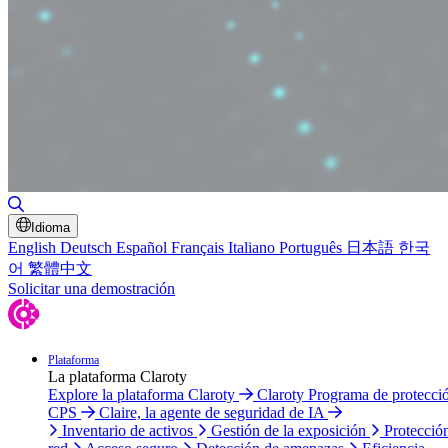
Alternar búsqueda
Idioma
English
Deutsch
Español
Français
Italiano
Português
日本語
한국
어
繁體中文
Solicitar una demostración
Plataforma
La plataforma Claroty
Explore la plataforma Claroty
Claroty Programa de protecci
CPS
Claire, la agente de seguridad de IA
Inventario de activos
Gestión de la exposición
Protecció