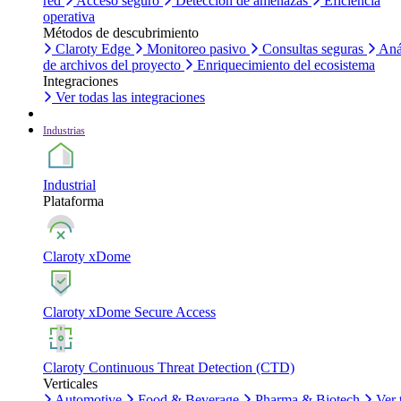
red
Acceso seguro
Detección de amenazas
Eficiencia
operativa
Métodos de descubrimiento
Claroty Edge
Monitoreo pasivo
Consultas seguras
Aná
de archivos del proyecto
Enriquecimiento del ecosistema
Integraciones
Ver todas las integraciones
Industrias
Industrial
Plataforma
Claroty xDome
Claroty xDome Secure Access
Claroty Continuous Threat Detection (CTD)
Verticales
Automotive
Food & Beverage
Pharma & Biotech
Ver 