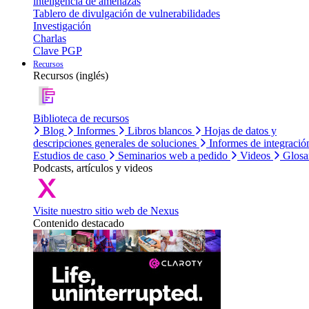
inteligencia de amenazas
Tablero de divulgación de vulnerabilidades
Investigación
Charlas
Clave PGP
Recursos
Recursos (inglés)
Biblioteca de recursos
Blog
Informes
Libros blancos
Hojas de datos y
descripciones generales de soluciones
Informes de integració
Estudios de caso
Seminarios web a pedido
Videos
Glosa
Podcasts, artículos y videos
Visite nuestro sitio web de Nexus
Contenido destacado