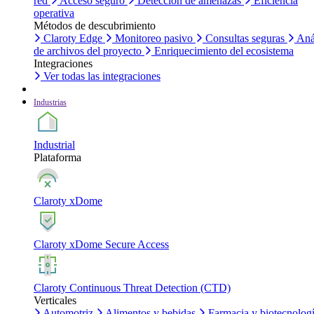
red
Acceso seguro
Detección de amenazas
Eficiencia
operativa
Métodos de descubrimiento
Claroty Edge
Monitoreo pasivo
Consultas seguras
Aná
de archivos del proyecto
Enriquecimiento del ecosistema
Integraciones
Ver todas las integraciones
Industrias
Industrial
Plataforma
Claroty xDome
Claroty xDome Secure Access
Claroty Continuous Threat Detection (CTD)
Verticales
Automotriz
Alimentos y bebidas
Farmacia y biotecnolog