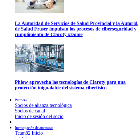
La Autoridad de Servicios de Salud Provincial y la Autori
de Salud Fraser impulsan los procesos de ciberseguridad y 
cumplimiento de Claroty xDome
Phlow aprovecha las tecnologías de Claroty para una
protección inigualable del sistema ciberfísico
Partners
Socios de alianza tecnológica
Socios de canal
Inicio de sesión del socio
Investigación de amenazas
Team82 Inicio