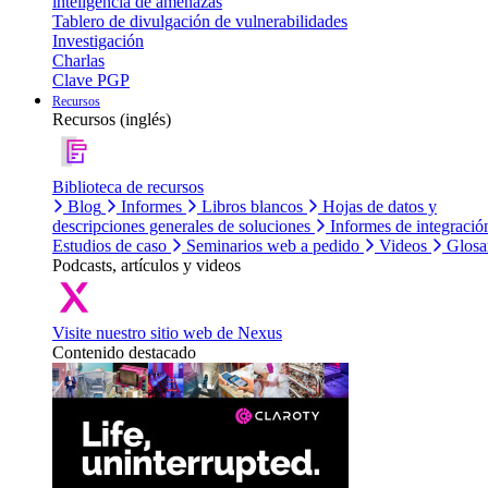
inteligencia de amenazas
Tablero de divulgación de vulnerabilidades
Investigación
Charlas
Clave PGP
Recursos
Recursos (inglés)
Biblioteca de recursos
Blog
Informes
Libros blancos
Hojas de datos y
descripciones generales de soluciones
Informes de integració
Estudios de caso
Seminarios web a pedido
Videos
Glosa
Podcasts, artículos y videos
Visite nuestro sitio web de Nexus
Contenido destacado