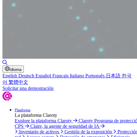
Alternar búsqueda
Idioma
English
Deutsch
Español
Français
Italiano
Português
日本語
한국
어
繁體中文
Solicitar una demostración
Plataforma
La plataforma Claroty
Explore la plataforma Claroty
Claroty Programa de protecci
CPS
Claire, la agente de seguridad de IA
Inventario de activos
Gestión de la exposición
Protecció