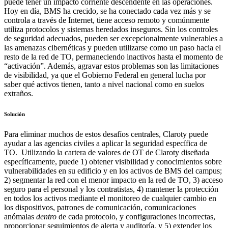
puede tener un impacto corriente descendente en las operaciones.
Hoy en día, BMS ha crecido, se ha conectado cada vez más y se
controla a través de Internet, tiene acceso remoto y comúnmente
utiliza protocolos y sistemas heredados inseguros. Sin los controles
de seguridad adecuados, pueden ser excepcionalmente vulnerables a
las amenazas cibernéticas y pueden utilizarse como un paso hacia el
resto de la red de TO, permaneciendo inactivos hasta el momento de
“activación”. Además, agravar estos problemas son las limitaciones
de visibilidad, ya que el Gobierno Federal en general lucha por
saber qué activos tienen, tanto a nivel nacional como en suelos
extraños.
Solución
Para eliminar muchos de estos desafíos centrales, Claroty puede
ayudar a las agencias civiles a aplicar la seguridad específica de
TO. Utilizando la cartera de valores de OT de Claroty diseñada
específicamente, puede 1) obtener visibilidad y conocimientos sobre
vulnerabilidades en su edificio y en los activos de BMS del campus;
2) segmentar la red con el menor impacto en la red de TO, 3) acceso
seguro para el personal y los contratistas, 4) mantener la protección
en todos los activos mediante el monitoreo de cualquier cambio en
los dispositivos, patrones de comunicación, comunicaciones
anómalas
dentro
de cada protocolo, y configuraciones incorrectas,
proporcionar seguimientos de alerta y auditoría, y 5) extender los