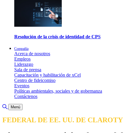
Resolución de la crisis de identidad de CPS
Compañía
Acerca de nosotros
Empleos
Liderazgo
Sala de prensa
Capacitación y habilitación de xCel
Centro de fideicomiso
Eventos
Políticas ambientales, sociales y de gobernanza
Contáctenos
Alternar búsqueda
Menú
FEDERAL DE EE. UU. DE CLAROTY