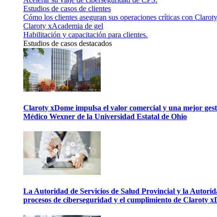
Estudios de casos de clientes
Cómo los clientes aseguran sus operaciones críticas con Claroty
Claroty xAcademia de gel
Habilitación y capacitación para clientes.
Estudios de casos destacados
Claroty xDome impulsa el valor comercial y una mejor gesti
Médico Wexner de la Universidad Estatal de Ohio
La Autoridad de Servicios de Salud Provincial y la Autori
procesos de ciberseguridad y el cumplimiento de Claroty 