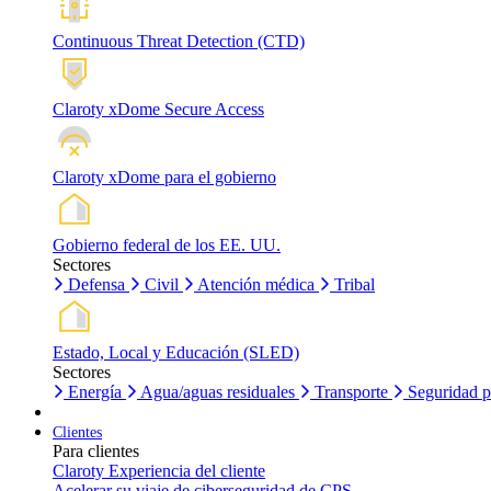
Continuous Threat Detection (CTD)
Claroty xDome Secure Access
Claroty xDome para el gobierno
Gobierno federal de los EE. UU.
Sectores
Defensa
Civil
Atención médica
Tribal
Estado, Local y Educación (SLED)
Sectores
Energía
Agua/aguas residuales
Transporte
Seguridad p
Clientes
Para clientes
Claroty Experiencia del cliente
Acelerar su viaje de ciberseguridad de CPS.