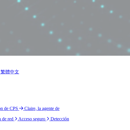
繁體中文
ión de CPS
Claire, la agente de
n de red
Acceso seguro
Detección