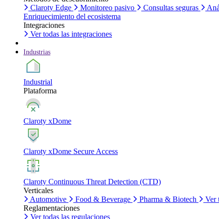
Claroty Edge
Monitoreo pasivo
Consultas seguras
Aná
Enriquecimiento del ecosistema
Integraciones
Ver todas las integraciones
Industrias
Industrial
Plataforma
Claroty xDome
Claroty xDome Secure Access
Claroty Continuous Threat Detection (CTD)
Verticales
Automotive
Food & Beverage
Pharma & Biotech
Ver 
Reglamentaciones
Ver todas las regulaciones