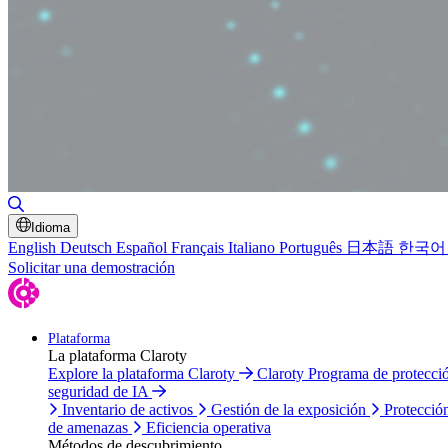
Alternar búsqueda
Idioma
English
Deutsch
Español
Français
Italiano
Português
日本語
한국어
Solicitar una demostración
Plataforma
La plataforma Claroty
Explore la plataforma Claroty
Claroty Programa de protecc
seguridad de IA
Inventario de activos
Gestión de la exposición
Protecció
de amenazas
Eficiencia operativa
Métodos de descubrimiento