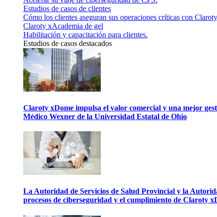
Estudios de casos de clientes
Cómo los clientes aseguran sus operaciones críticas con Claroty
Claroty xAcademia de gel
Habilitación y capacitación para clientes.
Estudios de casos destacados
Claroty xDome impulsa el valor comercial y una mejor gesti
Médico Wexner de la Universidad Estatal de Ohio
La Autoridad de Servicios de Salud Provincial y la Autori
procesos de ciberseguridad y el cumplimiento de Claroty 