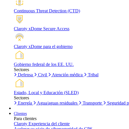
Continuous Threat Detection (CTD)
Claroty xDome Secure Access
Claroty xDome para el gobierno
Gobierno federal de los EE. UU.
Sectores
Defensa
Civil
Atención médica
Tribal
Estado, Local y Educación (SLED)
Sectores
Energía
Agua/aguas residuales
Transporte
Seguridad p
Clientes
Para clientes
Claroty Experiencia del cliente
Acelerar su viaje de ciberseguridad de CPS.