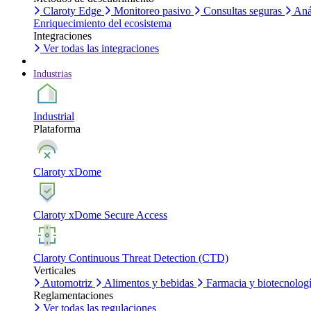
Claroty Edge
Monitoreo pasivo
Consultas seguras
Aná
Enriquecimiento del ecosistema
Integraciones
Ver todas las integraciones
Industrias
Industrial
Plataforma
Claroty xDome
Claroty xDome Secure Access
Claroty Continuous Threat Detection (CTD)
Verticales
Automotriz
Alimentos y bebidas
Farmacia y biotecnolog
Reglamentaciones
Ver todas las regulaciones