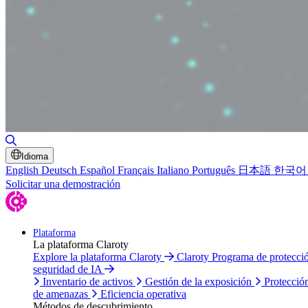
Alternar búsqueda
Idioma
English
Deutsch
Español
Français
Italiano
Português
日本語
한국어
Solicitar una demostración
Plataforma
La plataforma Claroty
Explore la plataforma Claroty
Claroty Programa de protecc
seguridad de IA
Inventario de activos
Gestión de la exposición
Protecció
de amenazas
Eficiencia operativa
Métodos de descubrimiento