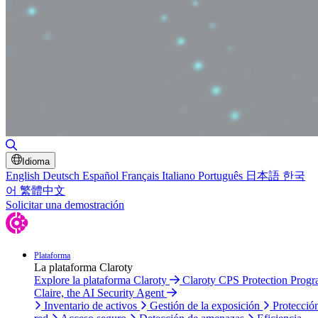
Alternar búsqueda
Idioma
English
Deutsch
Español
Français
Italiano
Português
日本語
한국
어
繁體中文
Solicitar una demostración
Plataforma
La plataforma Claroty
Explore la plataforma Claroty
Claroty CPS Protection Prog
Claire, the AI Security Agent
Inventario de activos
Gestión de la exposición
Protecció