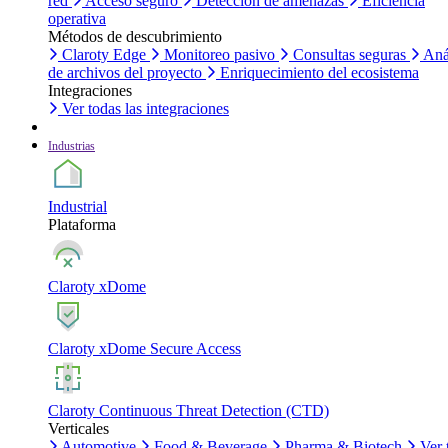
red
Acceso seguro
Detección de amenazas
Eficiencia
operativa
Métodos de descubrimiento
Claroty Edge
Monitoreo pasivo
Consultas seguras
Aná
de archivos del proyecto
Enriquecimiento del ecosistema
Integraciones
Ver todas las integraciones
Industrias
Industrial
Plataforma
Claroty xDome
Claroty xDome Secure Access
Claroty Continuous Threat Detection (CTD)
Verticales
Automotive
Food & Beverage
Pharma & Biotech
Ver 