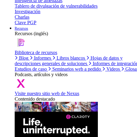
inteligencia de amenazas
Tablero de divulgación de vulnerabilidades
Investigación
Charlas
Clave PGP
Recursos
Recursos (inglés)
Biblioteca de recursos
Blog
Informes
Libros blancos
Hojas de datos y
descripciones generales de soluciones
Informes de integració
Estudios de caso
Seminarios web a pedido
Videos
Glosa
Podcasts, artículos y videos
Visite nuestro sitio web de Nexus
Contenido destacado