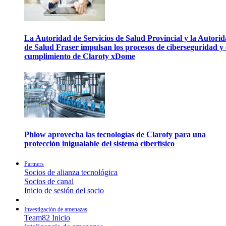
La Autoridad de Servicios de Salud Provincial y la Autori
de Salud Fraser impulsan los procesos de ciberseguridad y 
cumplimiento de Claroty xDome
Phlow aprovecha las tecnologías de Claroty para una
protección inigualable del sistema ciberfísico
Partners
Socios de alianza tecnológica
Socios de canal
Inicio de sesión del socio
Investigación de amenazas
Team82 Inicio