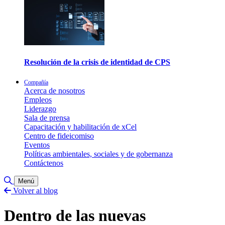
Resolución de la crisis de identidad de CPS
Compañía
Acerca de nosotros
Empleos
Liderazgo
Sala de prensa
Capacitación y habilitación de xCel
Centro de fideicomiso
Eventos
Políticas ambientales, sociales y de gobernanza
Contáctenos
Alternar búsqueda
Menú
Volver al blog
Dentro de las nuevas