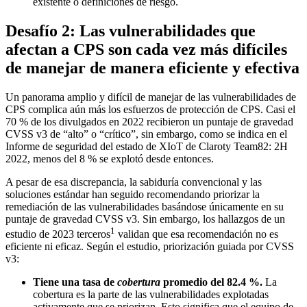
existente o definiciones de riesgo.
Desafío 2: Las vulnerabilidades que
afectan a CPS son cada vez más difíciles
de manejar de manera eficiente y efectiva
Un panorama amplio y difícil de manejar de las vulnerabilidades de
CPS complica aún más los esfuerzos de protección de CPS. Casi el
70 % de los divulgados en 2022 recibieron un puntaje de gravedad
CVSS v3 de “alto” o “crítico”, sin embargo, como se indica en el
Informe de seguridad del estado de XIoT de Claroty Team82: 2H
2022, menos del 8 % se explotó desde entonces.
A pesar de esa discrepancia, la sabiduría convencional y las
soluciones estándar han seguido recomendando priorizar la
remediación de las vulnerabilidades basándose únicamente en su
puntaje de gravedad CVSS v3. Sin embargo, los hallazgos de un
1
estudio de 2023 terceros
validan que esa recomendación no es
eficiente ni eficaz. Según el estudio, priorización guiada por CVSS
v3:
Tiene una tasa de
cobertura
promedio del 82.4 %.
La
cobertura es la parte de las vulnerabilidades explotadas
activamente que se priorizan. Esto significa que el equipo de