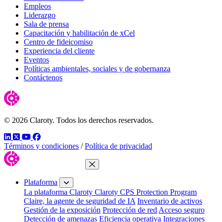
Empleos
Liderazgo
Sala de prensa
Capacitación y habilitación de xCel
Centro de fideicomiso
Experiencia del cliente
Eventos
Políticas ambientales, sociales y de gobernanza
Contáctenos
© 2026 Claroty. Todos los derechos reservados.
LinkedIn
Twitter
YouTube
Facebook
Términos y condiciones
/
Política de privacidad
Cerrar menú
Plataforma
La plataforma Claroty
Claroty CPS Protection Program
Claire, la agente de seguridad de IA
Inventario de activos
Gestión de la exposición
Protección de red
Acceso seguro
Detección de amenazas
Eficiencia operativa
Integraciones