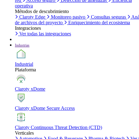
red
Acceso seguro
Detección de amenazas
Eficiencia
operativa
Métodos de descubrimiento
Claroty Edge
Monitoreo pasivo
Consultas seguras
Aná
de archivos del proyecto
Enriquecimiento del ecosistema
Integraciones
Ver todas las integraciones
Industrias
Industrial
Plataforma
Claroty xDome
Claroty xDome Secure Access
Claroty Continuous Threat Detection (CTD)
Verticales
Automotive
Food & Beverage
Pharma & Biotech
Ver 