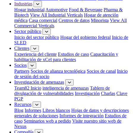
Industrias
Hogar industrial
Automotive
Food & Beverage
Pharma &
Biotech
View All Industrial Verticals
Hogar de atención
médica
Casa comercial
Centros de datos
Minorista
View All
Commercial Verticals
Sector público
Inicio del sector público
Hogar del gobierno federal
Inicio de
SLED
Clientes
Experiencia del cliente
Estudios de caso
Capacitación y
habilitación de xCel para clientes
Socios
Partners
Socios de alianza tecnológica
Socios de canal
Inicio
de sesión del socio
Investigación de amenazas
Team82 Inicio
inteligencia de amenazas
Tablero de
divulgación de vulnerabilidades
Investigación
Charlas
Clave
PGP
Recursos
Blog
Informes
Libros blancos
Hojas de datos y descripciones
generales de soluciones
Informes de integración
Estudios de
caso
Seminarios web a pedido
Visite nuestro sitio web de
Nexus
Compañía