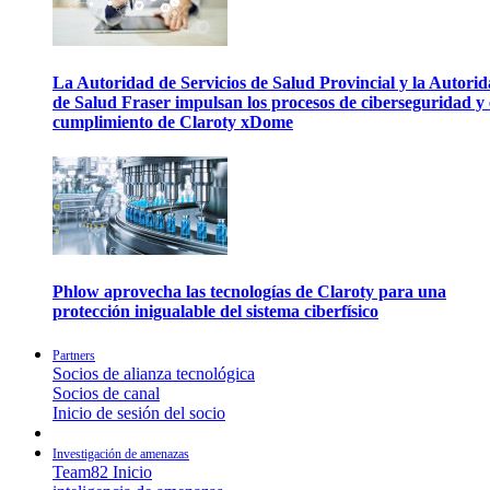
La Autoridad de Servicios de Salud Provincial y la Autori
de Salud Fraser impulsan los procesos de ciberseguridad y 
cumplimiento de Claroty xDome
Phlow aprovecha las tecnologías de Claroty para una
protección inigualable del sistema ciberfísico
Partners
Socios de alianza tecnológica
Socios de canal
Inicio de sesión del socio
Investigación de amenazas
Team82 Inicio