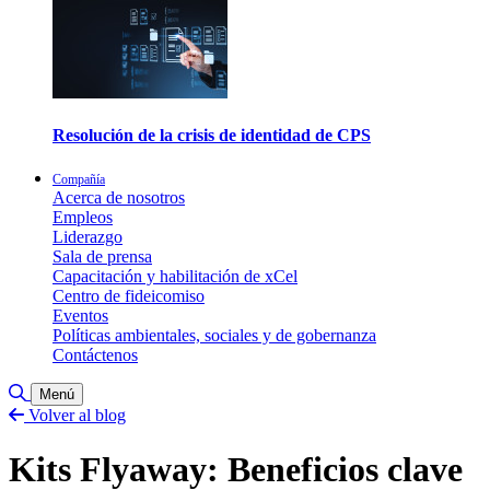
Resolución de la crisis de identidad de CPS
Compañía
Acerca de nosotros
Empleos
Liderazgo
Sala de prensa
Capacitación y habilitación de xCel
Centro de fideicomiso
Eventos
Políticas ambientales, sociales y de gobernanza
Contáctenos
Alternar búsqueda
Menú
Volver al blog
Kits Flyaway: Beneficios clave