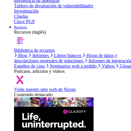
inteligencia de amenazas
Tablero de divulgación de vulnerabilidades
Investigación
Charlas
Clave PGP
Recursos
Recursos (inglés)
Biblioteca de recursos
Blog
Informes
Libros blancos
Hojas de datos y
descripciones generales de soluciones
Informes de integració
Estudios de caso
Seminarios web a pedido
Videos
Glosa
Podcasts, artículos y videos
Visite nuestro sitio web de Nexus
Contenido destacado