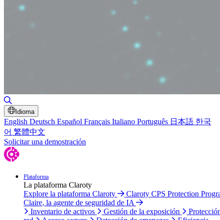
Alternar búsqueda
Idioma
English
Deutsch
Español
Français
Italiano
Português
日本語
한국
어
繁體中文
Solicitar una demostración
Plataforma
La plataforma Claroty
Explore la plataforma Claroty
Claroty CPS Protection Prog
Claire, la agente de seguridad de IA
Inventario de activos
Gestión de la exposición
Protecció