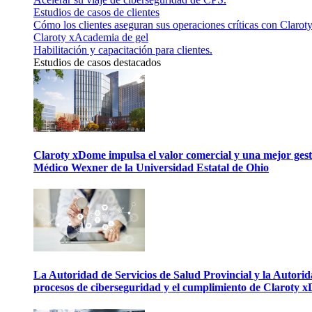
Estudios de casos de clientes
Cómo los clientes aseguran sus operaciones críticas con Claroty
Claroty xAcademia de gel
Habilitación y capacitación para clientes.
Estudios de casos destacados
Claroty xDome impulsa el valor comercial y una mejor gesti
Médico Wexner de la Universidad Estatal de Ohio
La Autoridad de Servicios de Salud Provincial y la Autori
procesos de ciberseguridad y el cumplimiento de Claroty 