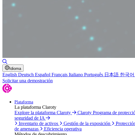
Alternar búsqueda
Idioma
English
Deutsch
Español
Français
Italiano
Português
日本語
한국어
Solicitar una demostración
Plataforma
La plataforma Claroty
Explore la plataforma Claroty
Claroty Programa de protecc
seguridad de IA
Inventario de activos
Gestión de la exposición
Protecció
de amenazas
Eficiencia operativa
Métodos de descubrimiento