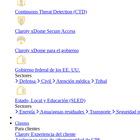
Continuous Threat Detection (CTD)
Claroty xDome Secure Access
Claroty xDome para el gobierno
Gobierno federal de los EE. UU.
Sectores
Defensa
Civil
Atención médica
Tribal
Estado, Local y Educación (SLED)
Sectores
Energía
Agua/aguas residuales
Transporte
Seguridad p
Clientes
Para clientes
Claroty Experiencia del cliente
Acelerar su viaje de ciberseguridad de CPS.